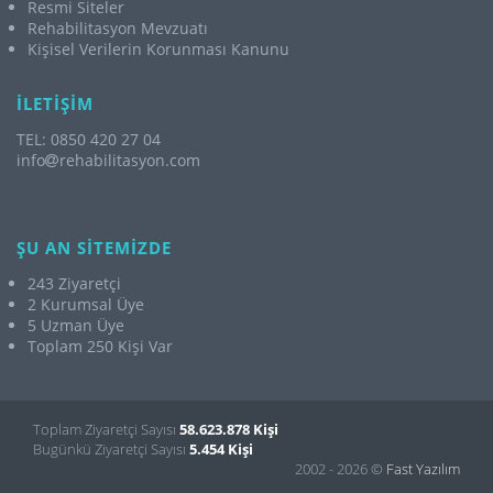
Resmi Siteler
Rehabilitasyon Mevzuatı
Kişisel Verilerin Korunması Kanunu
İLETİŞİM
TEL: 0850 420 27 04
info
rehabilitasyon.com
ŞU AN SİTEMİZDE
243 Ziyaretçi
2 Kurumsal Üye
5 Uzman Üye
Toplam 250 Kişi Var
Toplam Ziyaretçi Sayısı
58.623.878 Kişi
Bugünkü Ziyaretçi Sayısı
5.454 Kişi
2002 - 2026 ©
Fast Yazılım