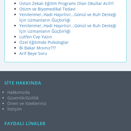
Üstün Zekalı Eğitim Programı Olan Okullar Acil!!!
Otizm ve Biyomedikal Tedavi
Yenilenme!..Hadi Hayırlısı!...Gönül ve Ruh Desteği
İçin Uzmanların Ğüçbirliği
Yenilenme!..Hadi Hayırlısı!...Gönül ve Ruh Desteği
İçin Uzmanların Ğüçbirliği
Lütfen Cvp Yazın
Özel Eğitimde Psikologlar
Bi Bakar Mısınız???
Arif Beye Soru
SİTE HAKKINDA
Hakkımızda
Güvenlik/Gizlilik
Öneri ve İstekleriniz
İletişim
FAYDALI LİNKLER