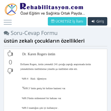
ÜCRETSİZ İş İlanı
Giriş
Soru-Cevap Formu
üstün zekalı çocukların özellikleri
Dr. Karen Rogers üstün
0
Dr.Karen Rogers, üstün yetenekli 241 çocuğa yaptığı araştırmada üstün
yeteneklilerin özelliklerine yönelik şu özellikleri elde etti.
%99.4 Hızlı öğreniyor.
%
99.3 'ünün geniş bir kelime hazinesi var.
%99.3'ünün mükemmel bir hafızası var.
%99.3 mantığını çok iyi kullanıyor .