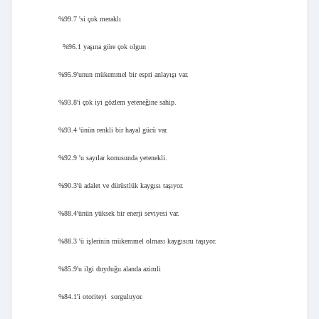
%99.7 'si çok meraklı
%96.1 yaşına göre çok olgun
%95.9'unun mükemmel bir espri anlayışı var.
%93.8'i çok iyi gözlem yeteneğine sahip.
%93.4 'ünün renkli bir hayal gücü var.
%92.9 'u sayılar konusunda yetenekli.
%90.3'ü adalet ve dürüstlük kaygısı taşıyor.
%88.4'ünün yüksek bir enerji seviyesi var.
%88.3 'ü işlerinin mükemmel olması kaygısını taşıyor.
%85.9'u ilgi duyduğu alanda azimli
%84.1'i otoriteyi sorguluyor.