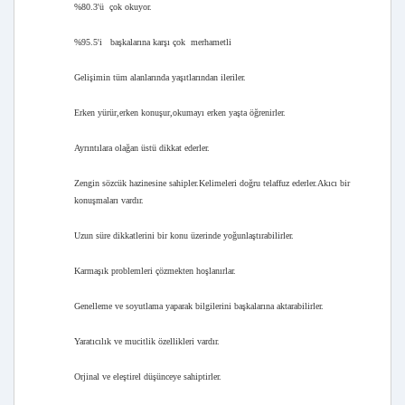
%80.3'ü çok okuyor.
%95.5'i başkalarına karşı çok merhametli
Gelişimin tüm alanlarında yaşıtlarından ileriler.
Erken yürür,erken konuşur,okumayı erken yaşta öğrenirler.
Ayrıntılara olağan üstü dikkat ederler.
Zengin sözcük hazinesine sahipler.Kelimeleri doğru telaffuz ederler.Akıcı bir
konuşmaları vardır.
Uzun süre dikkatlerini bir konu üzerinde yoğunlaştırabilirler.
Karmaşık problemleri çözmekten hoşlanırlar.
Genelleme ve soyutlama yaparak bilgilerini başkalarına aktarabilirler.
Yaratıcılık ve mucitlik özellikleri vardır.
Orjinal ve eleştirel düşünceye sahiptirler.