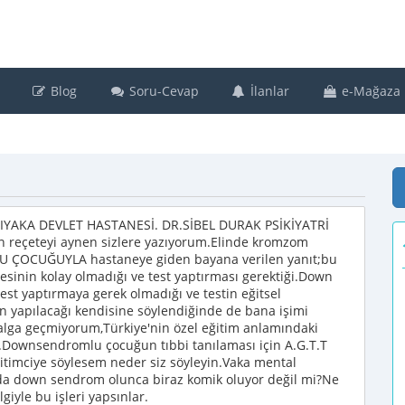
Blog
Soru-Cevap
İlanlar
e-Mağaza
IYAKA DEVLET HASTANESİ. DR.SİBEL DURAK PSİKİYATRİ
 reçeteyi aynen sizlere yazıyorum.Elinde kromzom
U ÇOCUĞUYLA hastaneye giden bayana verilen yanıt;bu
inin kolay olmadığı ve test yaptırması gerektiği.Down
est yaptırmaya gerek olmadığı ve testin eğitsel
n yapılacağı kendisine söylendiğinde de bana işimi
alga geçmiyorum,Türkiye'nin özel eğitim anlamındaki
m.Downsendromlu çocuğun tıbbi tanılaması için A.G.T.T
eğitimciye söylesem neder siz söyleyin.Vaka mental
 da down sendrom olunca biraz komik oluyor değil mi?Ne
giyle bu işleri yapsınlar.