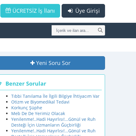
ÜCRETSİZ İş İlanı
Üye Girişi
Yeni Soru Sor
Benzer Sorular
Tıbbi Tanılama İle İlgili Bilgiye İhtiyacım Var
Otizm ve Biyomedikal Tedavi
Korkunç Şüphe
Meb De De Yerimiz Olacak
Yenilenme!..Hadi Hayırlısı!...Gönül ve Ruh
Desteği İçin Uzmanların Ğüçbirliği
Yenilenme!..Hadi Hayırlısı!...Gönül ve Ruh