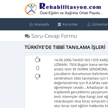
Anasayfa
Kurumlar
Uzmanlar
Soru-Cevap Formu
TÜRKİYE'DE TIBBİ TANILAMA İŞLERİ
14.09.2006.TAHSİS NO:1335 KARŞ
UZMANI, 7926.Bugün bana verilen
0
analiz testi VE DOWN SENDROML
çocukların durumunun belirlenmes
sendromun tıbbi tanılaması için t
değerlendirme için R.A.M'da zate
öğretmeyin cevabı...Arkadaşlar d
trajikomik gerçeklerini yazıyoru
testi istemişler diye hangi özel 
retardasyon olsa biraz anlıycam
olur biraz özel eğitim hakkında bil