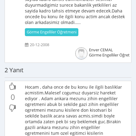
duyurmadigimiz surece bakanlik yetkilileri az
sayida kadro tahsis etmeye devam edecek.Daha
oncede bu konu ile ilgili konu actim ancak destek
olan arkadasimiz olmadi.....
Görme Engelliler Öğretmeni
20-12-2008
Enver CEMAL
Görme Engelliler Öğretme
2 Yanıt
Hocam , daha once de bu konu ile ilgili basliklar
acmistim.Malesef cogumuz duyarsiz hareket
0
ediyor . Adam ankara mezunu zihin engelliler
ogretmeni abuk bi sekilde gazi zihin engelliler
ogretmeni mezunu kisilere don kisotvari bi
sekilde baslik acara savas acmis.simdi boyle
ortamda zaten pek bi sey beklemek guc.Birakin
gazili ankara mezunu zihin engelliler
ogretmenini tum ozel egitimci kisilerin