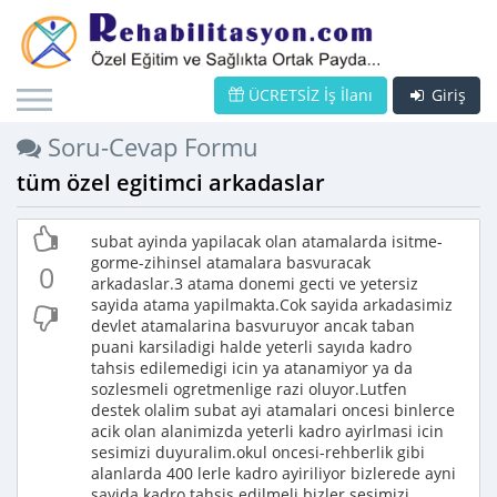
ÜCRETSİZ İş İlanı
Giriş
Soru-Cevap Formu
tüm özel egitimci arkadaslar
subat ayinda yapilacak olan atamalarda isitme-
gorme-zihinsel atamalara basvuracak
0
arkadaslar.3 atama donemi gecti ve yetersiz
sayida atama yapilmakta.Cok sayida arkadasimiz
devlet atamalarina basvuruyor ancak taban
puani karsiladigi halde yeterli sayıda kadro
tahsis edilemedigi icin ya atanamiyor ya da
sozlesmeli ogretmenlige razi oluyor.Lutfen
destek olalim subat ayi atamalari oncesi binlerce
acik olan alanimizda yeterli kadro ayirlmasi icin
sesimizi duyuralim.okul oncesi-rehberlik gibi
alanlarda 400 lerle kadro ayiriliyor bizlerede ayni
sayida kadro tahsis edilmeli.bizler sesimizi