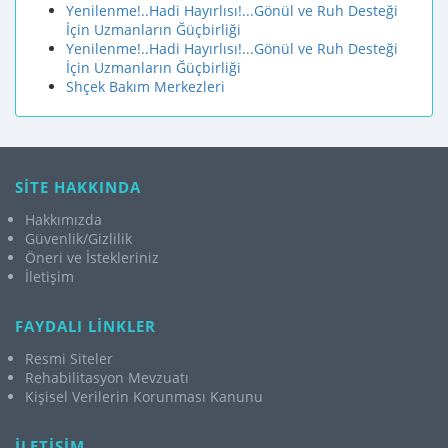
Yenilenme!..Hadi Hayırlısı!...Gönül ve Ruh Desteği
İçin Uzmanların Ğüçbirliği
Yenilenme!..Hadi Hayırlısı!...Gönül ve Ruh Desteği
İçin Uzmanların Ğüçbirliği
Shçek Bakım Merkezleri
SİTE HAKKINDA
Hakkımızda
Güvenlik/Gizlilik
Öneri ve İstekleriniz
İletişim
FAYDALI LİNKLER
Resmi Siteler
Rehabilitasyon Mevzuatı
Kişisel Verilerin Korunması Kanunu
İLETİŞİM