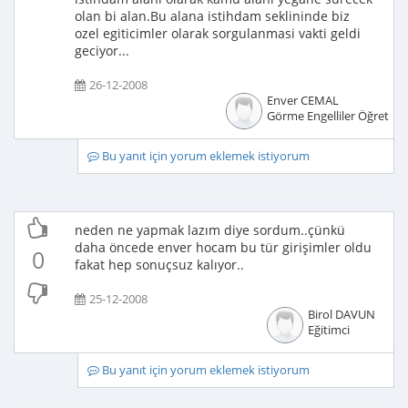
olan bi alan.Bu alana istihdam seklininde biz
ozel egiticimler olarak sorgulanmasi vakti geldi
geciyor...
26-12-2008
Enver CEMAL
Görme Engelliler Öğretme
Bu yanıt için yorum eklemek istiyorum
neden ne yapmak lazım diye sordum..çünkü
daha öncede enver hocam bu tür girişimler oldu
0
fakat hep sonuçsuz kalıyor..
25-12-2008
Birol DAVUN
Eğitimci
Bu yanıt için yorum eklemek istiyorum