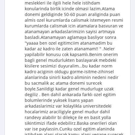
meslekleri ile ilgili hele hele istihdam
konularinda birlik icinde olmasi lazim.Atama
donemi geldiginde 50-60 puan araliginda puan
almis ozel kurumlarda calismak istemeyen resmi
kurumlarda calismak icin atamalara basvuran ve
atanamayan arkadaslarimizin sayisi artmaya
basladi.Atanamayan aglamaya basliyor sonra
''yaaaa ben ozel egitimciim atanamadim bu
kadar az kadro ile zaten atanamam!! '' .Neler
yapilabilir konusu cok kapsamlı.Benim onerim
bagli genel mudurlukten baslayarak mebdeki
kisilere sesimizi duyuralim...bu kadar norm
kadro aciginin oldugu gorme-isitme-zihinsel
alanlarinda sinirli kadro aliminin nedeni nedir
bu sacmalik ac atama donemi surecek
boyle.Sanildigi kadar genel mudurluge uzak
degiliz . Ben dahil ankarada farklı ozel egitim
bolumlerinde yuksek lisans yapan
arkadaslarimiz var kolaylikla universitedeki
hocalarimiz araciligiyle genel mudur dahil
randevy alabilir bi dilekçe ile en basit yolla
sikintimizi ifade edebilirz.Baska onerileri olan
var ise paylassin.Cunku ozel egitim alaninda
istihdam alani olarak kamu alani yegane surecek