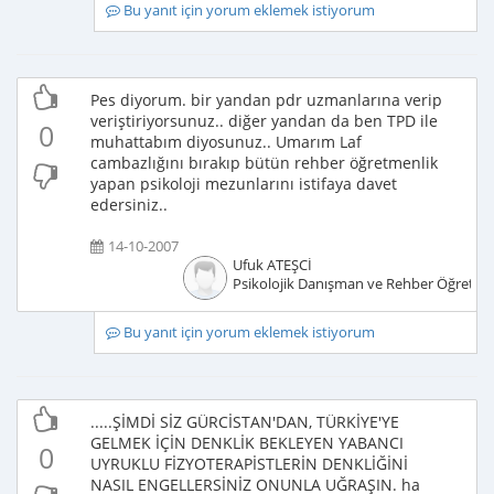
Bu yanıt için yorum eklemek istiyorum
Pes diyorum. bir yandan pdr uzmanlarına verip
veriştiriyorsunuz.. diğer yandan da ben TPD ile
0
muhattabım diyosunuz.. Umarım Laf
cambazlığını bırakıp bütün rehber öğretmenlik
yapan psikoloji mezunlarını istifaya davet
edersiniz..
14-10-2007
Ufuk ATEŞCİ
Psikolojik Danışman ve Rehber Öğretm
Bu yanıt için yorum eklemek istiyorum
.....ŞİMDİ SİZ GÜRCİSTAN'DAN, TÜRKİYE'YE
GELMEK İÇİN DENKLİK BEKLEYEN YABANCI
0
UYRUKLU FİZYOTERAPİSTLERİN DENKLİĞİNİ
NASIL ENGELLERSİNİZ ONUNLA UĞRAŞIN. ha