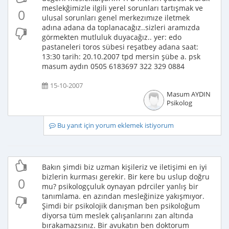
meslekğimizle ilgili yerel sorunları tartışmak ve
0
ulusal sorunları genel merkezımıze iletmek
adına adana da toplanacağız..sizleri aramızda
görmekten mutluluk duyacağız.. yer: edo
pastaneleri toros sübesi reşatbey adana saat:
13:30 tarih: 20.10.2007 tpd mersin şübe a. psk
masum aydın 0505 6183697 322 329 0884
15-10-2007
Masum AYDIN
Psikolog
Bu yanıt için yorum eklemek istiyorum
Bakın şimdi biz uzman kişileriz ve iletişimi en iyi
bizlerin kurması gerekir. Bir kere bu uslup doğru
0
mu? psikologçuluk oynayan pdrciler yanlış bir
tanımlama. en azından mesleğinize yakışmıyor.
Şimdi bir psikolojik danışman ben psikoloğum
diyorsa tüm meslek çalışanlarını zan altında
bırakamazsınız. Bir avukatın ben doktorum