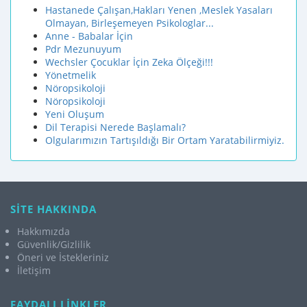
Hastanede Çalışan,Hakları Yenen ,Meslek Yasaları
Olmayan, Birleşemeyen Psikologlar...
Anne - Babalar İçin
Pdr Mezunuyum
Wechsler Çocuklar İçin Zeka Ölçeği!!!
Yönetmelik
Nöropsikoloji
Nöropsikoloji
Yeni Oluşum
Dil Terapisi Nerede Başlamalı?
Olgularımızın Tartışıldığı Bir Ortam Yaratabilirmiyiz.
SİTE HAKKINDA
Hakkımızda
Güvenlik/Gizlilik
Öneri ve İstekleriniz
İletişim
FAYDALI LİNKLER