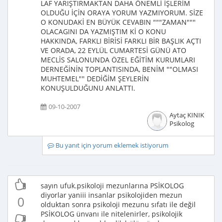
LAF YARIŞTIRMAKTAN DAHA ÖNEMLİ İŞLERİM
OLDUĞU İÇİN ORAYA YORUM YAZMIYORUM. SİZE
O KONUDAKİ EN BÜYÜK CEVABIN """ZAMAN"""
OLACAGINI DA YAZMIŞTIM Kİ O KONU
HAKKINDA, FARKLI BİRİSİ FARKLI BİR BAŞLIK AÇTI
VE ORADA, 22 EYLÜL CUMARTESİ GÜNÜ ATO
MECLİS SALONUNDA ÖZEL EĞİTİM KURUMLARI
DERNEĞİNİN TOPLANTISINDA, BENİM ""OLMASI
MUHTEMEL"" DEDİĞİM ŞEYLERİN
KONUŞULDUĞUNU ANLATTI.
09-10-2007
Aytaç KINIK
Psikolog
Bu yanıt için yorum eklemek istiyorum
sayın ufuk.psikoloji mezunlarına PSİKOLOG
diyorlar yaniii insanlar psikolojiden mezun
0
olduktan sonra psikoloji mezunu sıfatı ile değil
PSİKOLOG ünvanı ile nitelenirler, psikolojik