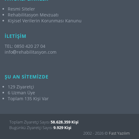
Resmi Siteler
Rehabilitasyon Mevzuatı
Kişisel Verilerin Korunması Kanunu
İLETİŞİM
TEL: 0850 420 27 04
info
rehabilitasyon.com
ŞU AN SİTEMİZDE
129 Ziyaretçi
6 Uzman Üye
Toplam 135 Kişi Var
Toplam Ziyaretçi Sayısı
58.628.359 Kişi
Bugünkü Ziyaretçi Sayısı
9.929 Kişi
2002 - 2026 ©
Fast Yazılım