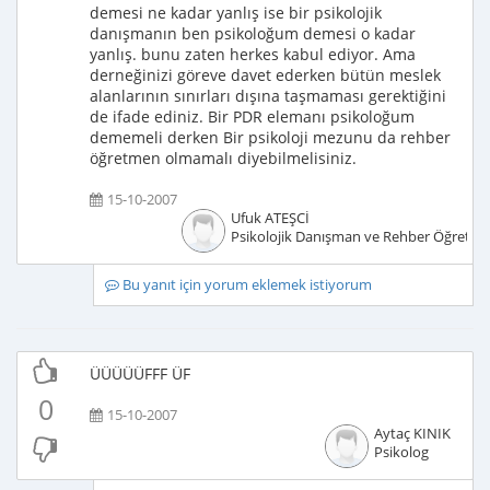
demesi ne kadar yanlış ise bir psikolojik
danışmanın ben psikoloğum demesi o kadar
yanlış. bunu zaten herkes kabul ediyor. Ama
derneğinizi göreve davet ederken bütün meslek
alanlarının sınırları dışına taşmaması gerektiğini
de ifade ediniz. Bir PDR elemanı psikoloğum
dememeli derken Bir psikoloji mezunu da rehber
öğretmen olmamalı diyebilmelisiniz.
15-10-2007
Ufuk ATEŞCİ
Psikolojik Danışman ve Rehber Öğretm
Bu yanıt için yorum eklemek istiyorum
ÜÜÜÜÜFFF ÜF
0
15-10-2007
Aytaç KINIK
Psikolog