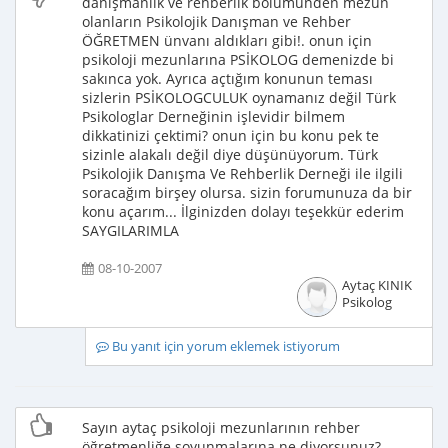
danışmanlık ve rehberlik bölümünden mezun
olanların Psikolojik Danışman ve Rehber
ÖĞRETMEN ünvanı aldıkları gibi!. onun için
psikoloji mezunlarına PSİKOLOG demenizde bi
sakınca yok. Ayrıca açtığım konunun teması
sizlerin PSİKOLOGCULUK oynamanız değil Türk
Psikologlar Derneğinin işlevidir bilmem
dikkatinizi çektimi? onun için bu konu pek te
sizinle alakalı değil diye düşünüyorum. Türk
Psikolojik Danışma Ve Rehberlik Derneği ile ilgili
soracağım birşey olursa. sizin forumunuza da bir
konu açarım... İlginizden dolayı teşekkür ederim
SAYGILARIMLA
08-10-2007
Aytaç KINIK
Psikolog
Bu yanıt için yorum eklemek istiyorum
Sayın aytaç psikoloji mezunlarının rehber
öğretmenliğe soyunmalarına ne diyorsunuz?