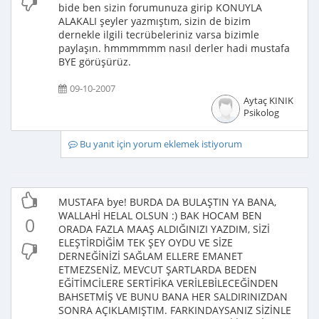
bide ben sizin forumunuza girip KONUYLA
ALAKALI şeyler yazmıştım, sizin de bizim
dernekle ilgili tecrübeleriniz varsa bizimle
paylaşın. hmmmmmm nasıl derler hadi mustafa
BYE görüşürüz.
09-10-2007
Aytaç KINIK
Psikolog
Bu yanıt için yorum eklemek istiyorum
MUSTAFA bye! BURDA DA BULAŞTIN YA BANA,
WALLAHİ HELAL OLSUN :) BAK HOCAM BEN
0
ORADA FAZLA MAAŞ ALDIĞINIZI YAZDIM, SİZİ
ELEŞTİRDİĞİM TEK ŞEY OYDU VE SİZE
DERNEĞİNİZİ SAĞLAM ELLERE EMANET
ETMEZSENİZ, MEVCUT ŞARTLARDA BEDEN
EĞİTİMCİLERE SERTİFİKA VERİLEBİLECEĞİNDEN
BAHSETMİŞ VE BUNU BANA HER SALDIRINIZDAN
SONRA AÇIKLAMIŞTIM. FARKINDAYSANIZ SİZİNLE