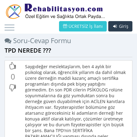
ÜCRETSİZ İş İlanı
Giriş
Soru-Cevap Formu
TPD NEREDE ???
Saygıdeğer meslektaşlarım, ben 4 aylık bir
psikolog olarak, öğrencilik yıllarım da dahil olmak
0
üzere derneğin maddi kazanç amaçlı sertifika
programları dışında pek bişey yaptığını
görmedim. En son PDR cilerin PSİKOLOG rolüne
soyunmalarına da göz yumduktan sonra bu
derneğe güven duyabilmek için ACİLEN kanıtlara
ihtiyacım var. fizyoterapistler bölümüne göz
atarsanız göreceksiniz ki adamların derneği her
konuya aktif olarak katılıyor, çözümler üretmeye
çalışıyor ve bu durum fizyoterapistler için büyük
bir şans. Bana TPD'nin SERTİFİKA
PAZARLAMACILIĞI yapması dışında neler