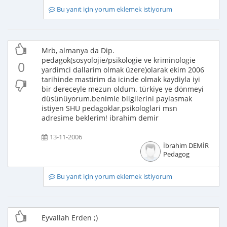
Bu yanıt için yorum eklemek istiyorum
Mrb, almanya da Dip.
pedagok(sosyolojie/psikologie ve kriminologie
0
yardimci dallarim olmak üzere)olarak ekim 2006
tarihinde mastirim da icinde olmak kaydiyla iyi
bir dereceyle mezun oldum. türkiye ye dönmeyi
düsünüyorum.benimle bilgilerini paylasmak
istiyen SHU pedagoklar,psikologlari msn
adresime beklerim! ibrahim demir
13-11-2006
İbrahim DEMİR
Pedagog
Bu yanıt için yorum eklemek istiyorum
Eyvallah Erden ;)