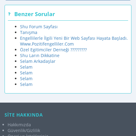
Benzer Sorular
Shu Forum Sayfası
Tanışma
Engellilerle İlgili Yeni Bir Web Sayfası Hayata Başladı.
Www.Pozitifengelliler.Com
Özel Egitimciler Derneği ?????????
Shu Ların Dikkatine
Selam Arkadaşlar
Selam
Selam
Selam
Selam
SİTE HAKKINDA
Hakkımızda
Güvenlik/Gizlilik