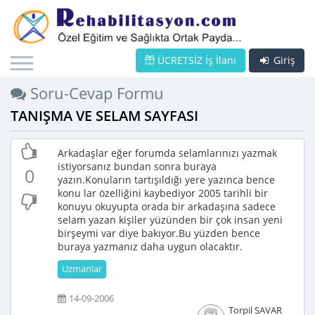
ÜCRETSİZ İş İlanı
Giriş
Soru-Cevap Formu
TANIŞMA VE SELAM SAYFASI
Arkadaşlar eğer forumda selamlarınızı yazmak
istiyorsanız bundan sonra buraya
0
yazın.Konuların tartışıldığı yere yazınca bence
konu lar özelliğini kaybediyor 2005 tarihli bir
konuyu okuyupta orada bir arkadaşına sadece
selam yazan kişiler yüzünden bir çok insan yeni
birşeymi var diye bakıyor.Bu yüzden bence
buraya yazmanız daha uygun olacaktır.
Uzmanlar
14-09-2006
Torpil SAVAR