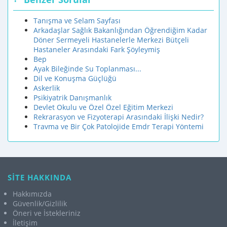
Tanışma ve Selam Sayfası
Arkadaşlar Sağlık Bakanlığından Öğrendiğim Kadar
Döner Sermeyeli Hastanelerle Merkezi Bütçeli
Hastaneler Arasındaki Fark Şöyleymiş
Bep
Ayak Bileğinde Su Toplanması...
Dil ve Konuşma Güçlüğü
Askerlik
Psikiyatrik Danışmanlık
Devlet Okulu ve Özel Özel Eğitim Merkezi
Rekrarasyon ve Fizyoterapi Arasındaki İlişki Nedir?
Travma ve Bir Çok Patolojide Emdr Terapi Yöntemi
SİTE HAKKINDA
Hakkımızda
Güvenlik/Gizlilik
Öneri ve İstekleriniz
İletişim