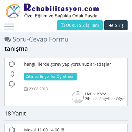
ÜCRETSİZ İş İlanı
Giriş
Soru-Cevap Formu
tanışma
hangi illerde görev yapıyorsunuz arkadaşlar
0
Zihinsel Engelliler Öğretmeni
23-08-2013
Hatice KAYA
Zihinsel Engelliler Öğretme
18 Yanıt
Mesai 11 00 14 00 !!!