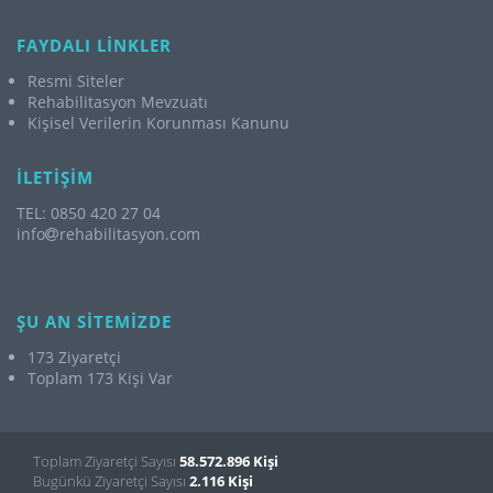
FAYDALI LİNKLER
Resmi Siteler
Rehabilitasyon Mevzuatı
Kişisel Verilerin Korunması Kanunu
İLETİŞİM
TEL: 0850 420 27 04
info
rehabilitasyon.com
ŞU AN SİTEMİZDE
173 Ziyaretçi
Toplam 173 Kişi Var
Toplam Ziyaretçi Sayısı
58.572.896 Kişi
Bugünkü Ziyaretçi Sayısı
2.116 Kişi