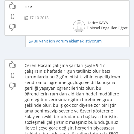
rize
0
17-10-2013
Hatice KAYA
Zihinsel Engelliler Öğretme
Bu yanıt için yorum eklemek istiyorum
Ceren Hocam çalışma şartları şöyle 9-17
çalışırsınız haftada 1 gün tatiliniz olur bazı
0
kurumlarda bu 2 gün. otistik, zihin engelli,down
sendromlu, öğrenme güçlüğü ve dil konuşma
geriliği yaşayan öğrencileriniz olur. bu
öğrencilerin ram dan aldıkları hedef modüllere
göre eğitim verirsiniz eğitim birebir ve grup
şeklinde olur. bu iş çok zor diyene zor bir iştir
ama benimseyip sevene ve özveri gösterene
kolay ve zevkli bir o kadar da bağlayıcı bir iştir.
sözleşmeli çalışırsınız maaşınız bulunduğunuz
ile ve ilçeye göre değişir. heryerin piyasasası
farklıdır. bu fark asgari ücretten tutun da 3500-