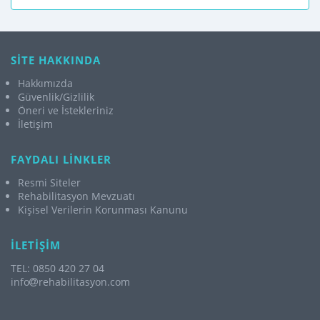
SİTE HAKKINDA
Hakkımızda
Güvenlik/Gizlilik
Öneri ve İstekleriniz
İletişim
FAYDALI LİNKLER
Resmi Siteler
Rehabilitasyon Mevzuatı
Kişisel Verilerin Korunması Kanunu
İLETİŞİM
TEL: 0850 420 27 04
info
rehabilitasyon.com