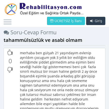
ÜCRETSİZ İş İlanı
Giriş
Soru-Cevap Formu
tahammülsüzlük ve asabi olmam
merhaba ben gülşah 21 yaşındayım evlenip
ayrıldım çocugum yok 3 yıllık bir evliliğim oldu
0
evliliğimde şiddet görmedim ama eşimin beni
sevdiği halde ilgi göstermemesi beni çok fazla
sinirli mutsuz bir insan haline getirdi 2 ay önce
boşandık eşimle şuanda arkadaş gibi görüşüp
konuşuyoruz ama onu hala çok sevmeme
ragmen tahammül edemiyorum ona ama onu
hala çok seviyorum ne onla nede onsuz olmuyor
çok tutarsız mutsuz sabırsız çekilmez bir insan
haline geldim herkesten nefret ediyorum
ailemden bile espri yaptıkları halde bile
sinirleniyorum mutlu olamıyorum düşüncelerim