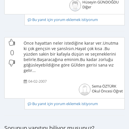
Hüseyin GÜNDOĞDU
Diğer
Bu yanıt için yorum eklemek istiyorum
Önce hayattan neler istediğine karar ver.Unutma
ki çok gençsin ve şanslısın.Hayat çok kısa .Bu
0
yüzden sakin bir kafayla düşün ve seçeneklerini
belirle.Başaracağına eminim.Bu kadar zorluğu
göğüsleyebildiğine göre GÜlden gerisi sana vız
gelir...
04-02-2007
Sema ÖZTÜRK
Okul Öncesi Öğretme
Bu yanıt için yorum eklemek istiyorum
Sorunun yanıtını biliyor musunuz?