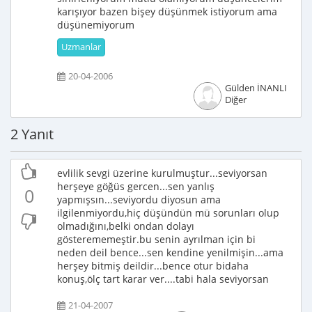
karışıyor bazen bişey düşünmek istiyorum ama
düşünemiyorum
Uzmanlar
20-04-2006
Gülden İNANLI
Diğer
2 Yanıt
evlilik sevgi üzerine kurulmuştur...seviyorsan
herşeye göğüs gercen...sen yanlış
0
yapmışsın...seviyordu diyosun ama
ilgilenmiyordu,hiç düşündün mü sorunları olup
olmadığını,belki ondan dolayı
gösterememeştir.bu senin ayrılman için bi
neden deil bence...sen kendine yenilmişin...ama
herşey bitmiş deildir...bence otur bidaha
konuş,ölç tart karar ver....tabi hala seviyorsan
21-04-2007