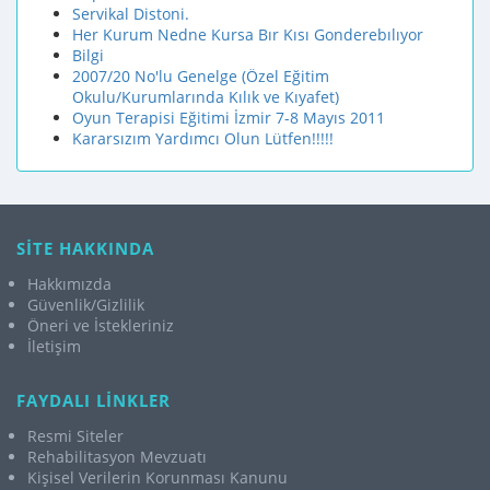
Servikal Distoni.
Her Kurum Nedne Kursa Bır Kısı Gonderebılıyor
Bilgi
2007/20 No'lu Genelge (Özel Eğitim
Okulu/Kurumlarında Kılık ve Kıyafet)
Oyun Terapisi Eğitimi İzmir 7-8 Mayıs 2011
Kararsızım Yardımcı Olun Lütfen!!!!!
SİTE HAKKINDA
Hakkımızda
Güvenlik/Gizlilik
Öneri ve İstekleriniz
İletişim
FAYDALI LİNKLER
Resmi Siteler
Rehabilitasyon Mevzuatı
Kişisel Verilerin Korunması Kanunu