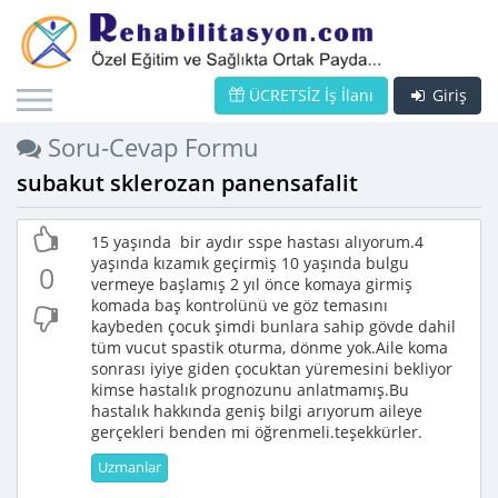
ÜCRETSİZ İş İlanı
Giriş
Soru-Cevap Formu
subakut sklerozan panensafalit
15 yaşında bir aydır sspe hastası alıyorum.4
yaşında kızamık geçirmiş 10 yaşında bulgu
0
vermeye başlamış 2 yıl önce komaya girmiş
komada baş kontrolünü ve göz temasını
kaybeden çocuk şimdi bunlara sahip gövde dahil
tüm vucut spastik oturma, dönme yok.Aile koma
sonrası iyiye giden çocuktan yüremesini bekliyor
kimse hastalık prognozunu anlatmamış.Bu
hastalık hakkında geniş bilgi arıyorum aileye
gerçekleri benden mi öğrenmeli.teşekkürler.
Uzmanlar