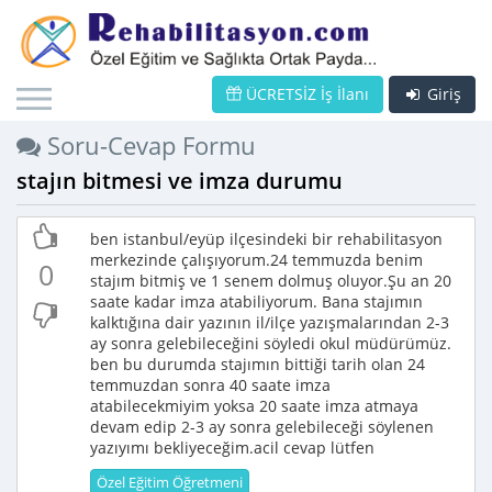
ÜCRETSİZ İş İlanı
Giriş
Soru-Cevap Formu
stajın bitmesi ve imza durumu
ben istanbul/eyüp ilçesindeki bir rehabilitasyon
merkezinde çalışıyorum.24 temmuzda benim
0
stajım bitmiş ve 1 senem dolmuş oluyor.Şu an 20
saate kadar imza atabiliyorum. Bana stajımın
kalktığına dair yazının il/ilçe yazışmalarından 2-3
ay sonra gelebileceğini söyledi okul müdürümüz.
ben bu durumda stajımın bittiği tarih olan 24
temmuzdan sonra 40 saate imza
atabilecekmiyim yoksa 20 saate imza atmaya
devam edip 2-3 ay sonra gelebileceği söylenen
yazıyımı bekliyeceğim.acil cevap lütfen
Özel Eğitim Öğretmeni