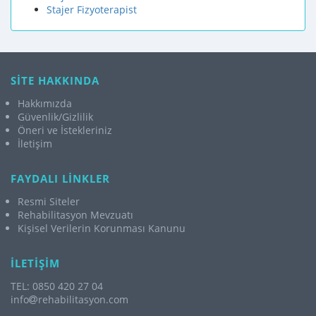
Stajer Fizyoterapist
SİTE HAKKINDA
Hakkımızda
Güvenlik/Gizlilik
Öneri ve İstekleriniz
İletişim
FAYDALI LİNKLER
Resmi Siteler
Rehabilitasyon Mevzuatı
Kişisel Verilerin Korunması Kanunu
İLETİŞİM
TEL: 0850 420 27 04
info
rehabilitasyon.com