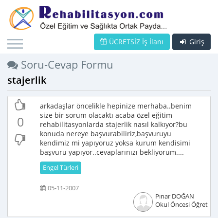
ÜCRETSİZ İş İlanı
Giriş
Soru-Cevap Formu
stajerlik
arkadaşlar öncelikle hepinize merhaba..benim
size bir sorum olacaktı acaba özel eğitim
0
rehabilitasyonlarda stajerlik nasıl kalkıyor?bu
konuda nereye başvurabiliriz,başvuruyu
kendimiz mi yapıyoruz yoksa kurum kendisimi
başvuru yapıyor..cevaplarınızı bekliyorum....
Engel Türleri
05-11-2007
Pınar DOĞAN
Okul Öncesi Öğretme