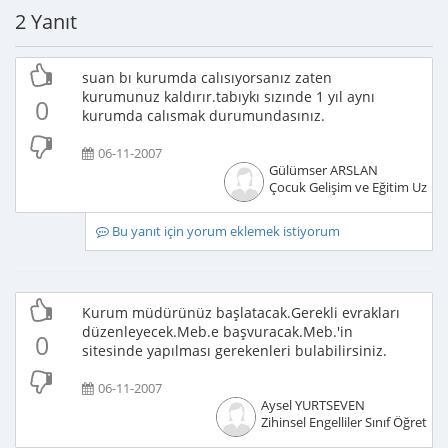
2 Yanıt
suan bı kurumda calısıyorsanız zaten
kurumunuz kaldırır.tabıykı sızınde 1 yıl aynı
0
kurumda calısmak durumundasınız.
06-11-2007
Gülümser ARSLAN
Çocuk Gelişim ve Eğitim Uzma
Bu yanıt için yorum eklemek istiyorum
Kurum müdürünüz başlatacak.Gerekli evrakları
düzenleyecek.Meb.e başvuracak.Meb.'in
0
sitesinde yapılması gerekenleri bulabilirsiniz.
06-11-2007
Aysel YURTSEVEN
Zihinsel Engelliler Sınıf Öğretme