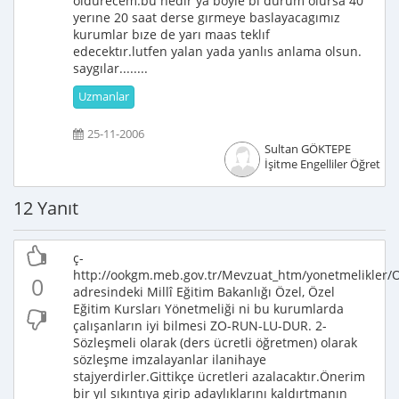
oldurecem.bu nedır ya boyle bı durum olursa 40
yerıne 20 saat derse gırmeye baslayacagımız
kurumlar bıze de yarı maas teklıf
edecektır.lutfen yalan yada yanlıs anlama olsun.
saygılar........
Uzmanlar
25-11-2006
Sultan GÖKTEPE
İşitme Engelliler Öğretme
12 Yanıt
ç-
http://ookgm.meb.gov.tr/Mevzuat_htm/yonetmelikler
0
adresindeki Millî Eğitim Bakanlığı Özel, Özel
Eğitim Kursları Yönetmeliği ni bu kurumlarda
çalışanların iyi bilmesi ZO-RUN-LU-DUR. 2-
Sözleşmeli olarak (ders ücretli öğretmen) olarak
sözleşme imzalayanlar ilanihaye
stajyerdirler.Gittikçe ücretleri azalacaktır.Önerim
bir yıl sıkıntıya girip adaylıklarını kaldırtmanın