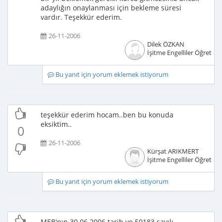
adaylığın onaylanması için bekleme süresi
vardır. Teşekkür ederim.
26-11-2006
Dilek ÖZKAN
İşitme Engelliler Öğretme
Bu yanıt için yorum eklemek istiyorum
teşekkür ederim hocam..ben bu konuda
eksiktim..
0
26-11-2006
Kürşat ARIKMERT
İşitme Engelliler Öğretme
Bu yanıt için yorum eklemek istiyorum
MEB'nın 30.06.2006 tarih ve 50183 sayılı