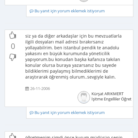
Bu yanıt için yorum eklemek istiyorum
siz ya da diğer arkadaşlar için bu mevzuatlarla
ilgili dosyaları mail adresi bırakırsanız
0
yollayabilrim. ben istanbul pendik te anadolu
yakasını en büyük kurumunda yöneticilik
yapıyorum.bu konudan başka kafanıza takılan
konular olursa buraya yazarsanız bu sayede
bildiklerimi paylaşmış bilmediklerimi de
araştırarak öğrenmiş olurum..sevgiyle kalın.
26-11-2006
Kürşat ARIKMERT
İşitme Engelliler Öğretme
Bu yanıt için yorum eklemek istiyorum
öğretmenim.şimdi önce kurum müdürün senin