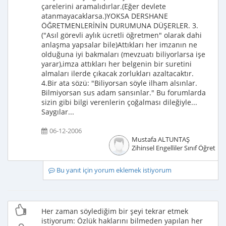
çarelerini aramalıdırlar.(Eğer devlete
atanmayacaklarsa.)YOKSA DERSHANE
ÖĞRETMENLERİNİN DURUMUNA DÜŞERLER. 3.
("Asıl görevli aylık ücretli öğretmen" olarak dahi
anlaşma yapsalar bile)Attıkları her imzanın ne
olduğuna iyi bakmaları (mevzuatı biliyorlarsa işe
yarar),imza attıkları her belgenin bir suretini
almaları ilerde çıkacak zorlukları azaltacaktır.
4.Bir ata sözü: "Biliyorsan söyle ilham alsınlar.
Bilmiyorsan sus adam sansınlar." Bu forumlarda
sizin gibi bilgi verenlerin çoğalması dileğiyle...
Saygılar...
06-12-2006
Mustafa ALTUNTAŞ
Zihinsel Engelliler Sınıf Öğretme
Bu yanıt için yorum eklemek istiyorum
Her zaman söylediğim bir şeyi tekrar etmek
istiyorum: Özlük haklarını bilmeden yapılan her