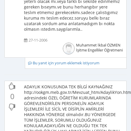
yeterlı olacak mı.veya farklı bı sekılde edınmemız
gereken bıseymı.ve bunu herhangıbır yere
teslım etmemız gerekecekmı.sadece çalıstıgımız
kuruma mı teslım edecez.soruyu belkı bıraz
uzatarak sordum ama anlatamadıgım bı nokta
olmasın ıstedım.saygılarımla..
27-11-2006
Muhammet İkbal ÖZMEN
İşitme Engelliler Öğretmeni
Bu yanıt için yorum eklemek istiyorum
ADAYLIK KONUSUNDA TEK BİLGİ KAYNAĞINIZ
http://ookgm.meb.gov.tr/Mevzuat_htm/AdaylikYon.htm
0
adresindeki ÖZEL ÖĞRETİM KURUMLARINDA
GÖREVLENDİRİLEN PERSONELİN ADAYLIK
İŞLEMLERİ İLE SİCİL VE DİSİPLİN AMİRLERİ
HAKKINDA YÖNERGE olmalıdır.BU YÖNERGEDE
TÜM İŞLEMLER, SORUMLU OLDUĞUNUZ
KONULAR,ADAYLIĞIN NE OLDUĞU TEK TEK