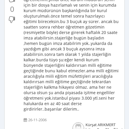
için bir dosya hazırlamalı ve senin için kurumda
0
kurum müdürünün başkanlığında bir kurul
oluşturulmalı.önce temel sonra hazırlayıcı
eğitimi biireceksin.bu 3 buçuk ay sürer. ancak bu
saatten sonra rehber öğretmen gözetimin
(resmiyette böyle) derse girerek haftalık 20 saate
imza atabilirsin.stajerliğe bugün başladın
,hemen bugün imza atabilrim yok..yukarda da
yazdığım gibi ancak 3 buçuk aysonra imza
atabilirsin.sonra tam olarak 1 yılda stajerliğin
kalkar.burda tüyo şu:eğer kendi kurum
bünyende stajerliğini kaldırırsan milli eğitime
geçtiğinde bunu kabul etmezler.ama milli eğitimi
aracılığıyla miili eğitim müfettişleri aracılığıyla
kaldırırsan milli eğitime geçtiğinde tekrardan
stajerliğin kalkma hikayesi olmaz. ama her ne
olursa olsun şu anda piyasada işitme engelliler
öğretmeni yok.istanbul piyası 3.000 ytl.seni her
halukarda en az 40 saat derse
girdirirler..başarılar dilerim..
26-11-2006
Kürşat ARIKMERT