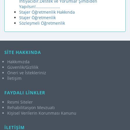
İhtiyacıdır.Destek ve Yorumlar Şimdiden
Yapılsın!.....................
Stajer Öğretmenlik Hakkında
Stajer Öğretmenlik
Sözleşmeli Öğretmenlik
SİTE HAKKINDA
Hakkımızda
Güvenlik/Gizlilik
Öneri ve İstekleriniz
İletişim
FAYDALI LİNKLER
Resmi Siteler
Rehabilitasyon Mevzuatı
Kişisel Verilerin Korunması Kanunu
İLETİŞİM