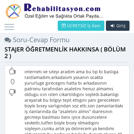
ÜCRETSİZ İş İlanı
Giriş
Soru-Cevap Formu
STAJER ÖĞRETMENLİK HAKKINSA ( BÖLÜM
2 )
ınternetı ve sıteyı aradım ama bu tıp bı baslıga
rastlamadım.arkadasım yasanın ocakta
0
yururluge gırecegını hatta bı arkadasının
patronu tarafından asaletını henuz almamıs
oldugu ıcın ısten cıkartıldıgını soyledı.bakanlıgı
arayarak bu bılgıyı teyıt ettıgını yanı gerecekten
boyle bısey varlıgından soz ettı.son zamanlardakı
iş ılanlarında da ''asaletını almıs'' ıbaresının
gecmeyı baslması benı ıyıce dusuncelere
sevkettı.lutfen boyle bısey olmadıgını
soyleyın.cunku artık ya delırecem ya kendımı