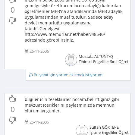
genelgesiyle özel kurumlarda adaylığı kaldırılan
0
öğretmenler MEB'na atandıklarında MEB adaylık
uygulamasından muaf tutulur. Sadece aday
devlet memurluğu uygulamasına
tabidir.Genelgeyi:
http://www.memurlar.net/haber/48540/
adresinde görebilirsiniz.
26-11-2006
Mustafa ALTUNTAŞ
Zihinsel Engelliler Sınıf Öğretme
Bu yanıt için yorum eklemek istiyorum
bılgıler ıcın tesekkurler hocam.belırttıgınız gıbı
mevzuat ıcerıklerını paylasmınızda memnun
0
olurum.ıyı gunler.
26-11-2006
Sultan GÖKTEPE
İşitme Engelliler Öğretme