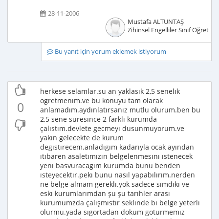
28-11-2006
Mustafa ALTUNTAŞ
Zihinsel Engelliler Sınıf Öğretme
Bu yanıt için yorum eklemek istiyorum
herkese selamlar.su an yaklasık 2,5 senelık
ogretmenım.ve bu konuyu tam olarak
0
anlamadım.aydınlatırsanız mutlu olurum.ben bu
2,5 sene suresınce 2 farklı kurumda
çalıstım.devlete gecmeyı dusunmuyorum.ve
yakın gelecekte de kurum
degıstırecem.anladıgım kadarıyla ocak ayından
ıtıbaren asaletımızın belgelenmesını ıstenecek
yenı basvuracagım kurumda bunu benden
ısteyecektır.pekı bunu nasıl yapabılırım.nerden
ne belge almam gereklı.yok sadece sımdıkı ve
eskı kurumlarımdan şu şu tarıhler arası
kurumumzda çalışmıstır seklınde bı belge yeterlı
olurmu.yada sıgortadan dokum goturmemız