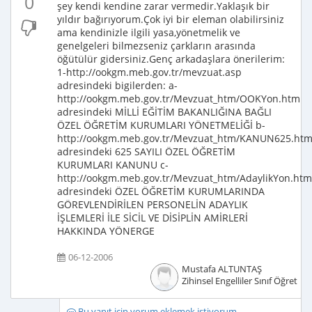
0
şey kendi kendine zarar vermedir.Yaklaşık bir
yıldır bağırıyorum.Çok iyi bir eleman olabilirsiniz
ama kendinizle ilgili yasa,yönetmelik ve
genelgeleri bilmezseniz çarkların arasında
öğütülür gidersiniz.Genç arkadaşlara önerilerim:
1-http://ookgm.meb.gov.tr/mevzuat.asp
adresindeki bigilerden: a-
http://ookgm.meb.gov.tr/Mevzuat_htm/OOKYon.htm
adresindeki MİLLİ EĞİTİM BAKANLIĞINA BAĞLI
ÖZEL ÖĞRETİM KURUMLARI YÖNETMELİĞİ b-
http://ookgm.meb.gov.tr/Mevzuat_htm/KANUN625.ht
adresindeki 625 SAYILI ÖZEL ÖĞRETİM
KURUMLARI KANUNU c-
http://ookgm.meb.gov.tr/Mevzuat_htm/AdaylikYon.htm
adresindeki ÖZEL ÖĞRETİM KURUMLARINDA
GÖREVLENDİRİLEN PERSONELİN ADAYLIK
İŞLEMLERİ İLE SİCİL VE DİSİPLİN AMİRLERİ
HAKKINDA YÖNERGE
06-12-2006
Mustafa ALTUNTAŞ
Zihinsel Engelliler Sınıf Öğretme
Bu yanıt için yorum eklemek istiyorum