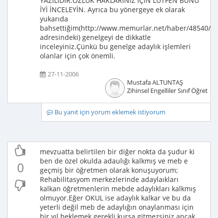
YAZILIDIR.ÖZLÜK HAKLARINIZ İÇİN LÜTFEN BUNU
İYİ İNCELEYİN. Ayrıca bu yönergeye ek olarak
yukarıda
bahsettiğim(http://www.memurlar.net/haber/48540/
adresindeki) genelgeyi de dikkatle
inceleyiniz.Çünkü bu genelge adaylık işlemleri
olanlar için çok önemli.
27-11-2006
Mustafa ALTUNTAŞ
Zihinsel Engelliler Sınıf Öğretme
Bu yanıt için yorum eklemek istiyorum
mevzuatta belirtilen bir diğer nokta da şudur ki
ben de özel okulda adaulığı kalkmış ve meb e
0
geçmiş bir öğretmen olarak konuşuyorum;
Rehabilitasyom merkezlerinde adaylaıkları
kalkan öğretmenlerin mebde adaylıkları kalkmış
olmuyor.Eğer OKUL ise adaylık kalkar ve bu da
yeterli değil meb de adaylığın onaylanması için
bir yıl beklemek gerekli kursa gitmezsiniz ancak