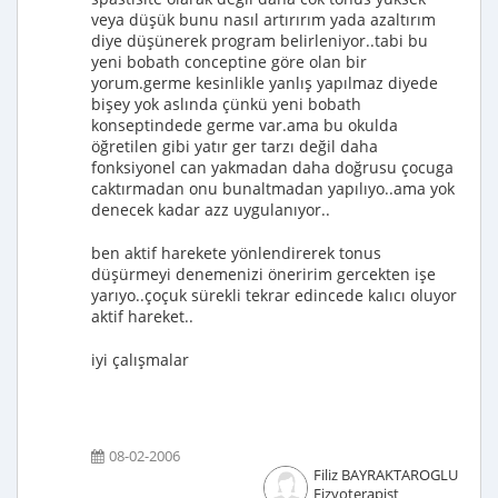
veya düşük bunu nasıl artırırım yada azaltırım
diye düşünerek program belirleniyor..tabi bu
yeni bobath conceptine göre olan bir
yorum.germe kesinlikle yanlış yapılmaz diyede
bişey yok aslında çünkü yeni bobath
konseptindede germe var.ama bu okulda
öğretilen gibi yatır ger tarzı değil daha
fonksiyonel can yakmadan daha doğrusu çocuga
caktırmadan onu bunaltmadan yapılıyo..ama yok
denecek kadar azz uygulanıyor..
ben aktif harekete yönlendirerek tonus
düşürmeyi denemenizi öneririm gercekten işe
yarıyo..çoçuk sürekli tekrar edincede kalıcı oluyor
aktif hareket..
iyi çalışmalar
08-02-2006
Filiz BAYRAKTAROGLU
Fizyoterapist