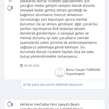
vakalarda dorsal rizotomi yapılabimesi için
çocuğun motor gelişim seviyesi olarak dizüstü
seviyeye kadar gelmiş olması gerektiği ve
bağımsız oturmanın mevcut olmasının
zorunluluğu şart koşuluyor ayrıca mental
durumun da iyi olması gerekiyor, eğer çocuk bu
şartları taşımıyorsa fizik tedaviye devam
denilerek gönderiliyor, o seviyeye gelen ve
mental durumu iyi olan çocukların sonraki
aşamalarda zaten yürüme vb ambulasyonlarını
sağlıyoruz yollamaya gerek kalmıyor. bu
durumda dorsal rizotomi faydalı olsa da vaka
bulup yönlendirmekte zorlanıyoruz.
06-08-2006
Burcu Tavşan TÜRKKAN
Fizyoterapist
Bu yanıt için yorum eklemek istiyorum
Herkese merhaba.Yeni üyeyim.Beyin
cerrahıyım.Spastisite ve selektif dorsal