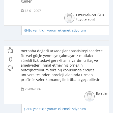
günler
18-01-2007
Timur MİRZAOĞLU
Fizyoterapist
Bu yanıt için yorum eklemek istiyorum
merhaba değerli arkadaşlar spastisiteyi saadece
fiziksel güçle yenmeye çalımayınız mutlaka
0
sürekli fizk tedavi gerekli ama yardımcı ilaç ve
ameliyetlerı ihmal etmeyiniz örneğin
botox(bottilinum toksini) konusunda erciyes
ünüversitesinden noroloji alanında uzman
profösör sefer kumandş ile irtibata geçebilirsin
23-09-2006
Belirtilmem
Bu yanıt için yorum eklemek istiyorum