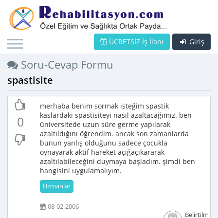
ÜCRETSİZ İş İlanı
Giriş
Soru-Cevap Formu
spastisite
merhaba benim sormak isteğim spastik
kaslardaki spastisiteyi nasıl azaltacağımız. ben
0
üniversitede uzun süre germe yapılarak
azaltıldığını öğrendim. ancak son zamanlarda
bunun yanlış olduğunu sadece çocukla
oynayarak aktif hareket açığaçıkararak
azaltılabileceğini duymaya başladım. şimdi ben
hangisini uygulamalıyım.
Uzmanlar
08-02-2006
Belirtilmem