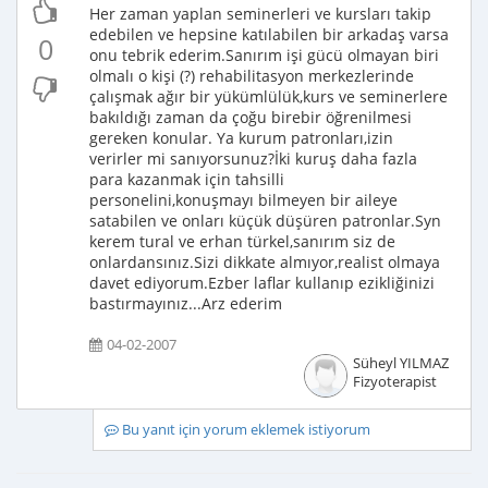
Her zaman yaplan seminerleri ve kursları takip
edebilen ve hepsine katılabilen bir arkadaş varsa
0
onu tebrik ederim.Sanırım işi gücü olmayan biri
olmalı o kişi (?) rehabilitasyon merkezlerinde
çalışmak ağır bir yükümlülük,kurs ve seminerlere
bakıldığı zaman da çoğu birebir öğrenilmesi
gereken konular. Ya kurum patronları,izin
verirler mi sanıyorsunuz?İki kuruş daha fazla
para kazanmak için tahsilli
personelini,konuşmayı bilmeyen bir aileye
satabilen ve onları küçük düşüren patronlar.Syn
kerem tural ve erhan türkel,sanırım siz de
onlardansınız.Sizi dikkate almıyor,realist olmaya
davet ediyorum.Ezber laflar kullanıp ezikliğinizi
bastırmayınız...Arz ederim
04-02-2007
Süheyl YILMAZ
Fizyoterapist
Bu yanıt için yorum eklemek istiyorum