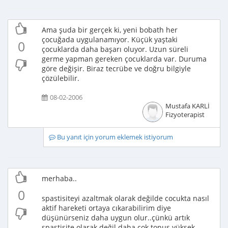
Ama şuda bir gerçek ki, yeni bobath her
çocuğada uygulanamıyor. Küçük yaştaki
0
çocuklarda daha başarı oluyor. Uzun süreli
germe yapman gereken çocuklarda var. Duruma
göre değişir. Biraz tecrübe ve doğru bilgiyle
çözülebilir.
08-02-2006
Mustafa KARLİ
Fizyoterapist
Bu yanıt için yorum eklemek istiyorum
merhaba..
0
spastisiteyi azaltmak olarak değilde cocukta nasıl
aktif hareketi ortaya cıkarabilirim diye
düşünürseniz daha uygun olur..çünkü artık
spastisite olarak değil daha cok tonus yüksek