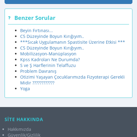
Benzer Sorular
Beyin Fırtınası...
C5 Düzeyinde Boyun Kırığıyım..
***Sıcak Uygulamanın Spastisite Üzerine Etkisi ***
C5 Düzeyinde Boyun Kırığıyım..
Mobilizasyon-Manüplasyon
Kpss Kadroları Ne Durumda?
S ve Ş Harflerinin Telaffuzu
Problem Davranış
Otizimi Yaşayan Çocuklarımızda Fizyoterapi Gerekli
Midir ????????????
Yoga
SİTE HAKKINDA
Hakkımızda
Güvenlik/Gizlilik