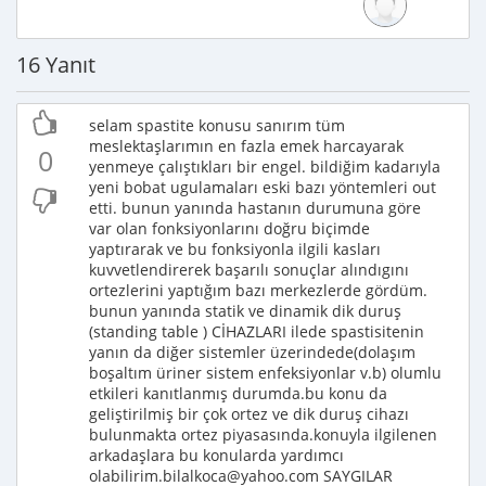
16 Yanıt
selam spastite konusu sanırım tüm
meslektaşlarımın en fazla emek harcayarak
0
yenmeye çalıştıkları bir engel. bildiğim kadarıyla
yeni bobat ugulamaları eski bazı yöntemleri out
etti. bunun yanında hastanın durumuna göre
var olan fonksiyonlarını doğru biçimde
yaptırarak ve bu fonksiyonla ilgili kasları
kuvvetlendirerek başarılı sonuçlar alındıgını
ortezlerini yaptığım bazı merkezlerde gördüm.
bunun yanında statik ve dinamik dik duruş
(standing table ) CİHAZLARI ilede spastisitenin
yanın da diğer sistemler üzerindede(dolaşım
boşaltım üriner sistem enfeksiyonlar v.b) olumlu
etkileri kanıtlanmış durumda.bu konu da
geliştirilmiş bir çok ortez ve dik duruş cihazı
bulunmakta ortez piyasasında.konuyla ilgilenen
arkadaşlara bu konularda yardımcı
olabilirim.bilalkoca@yahoo.com SAYGILAR