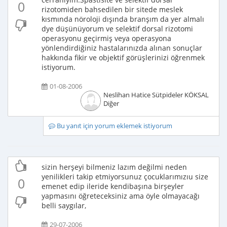
0
rizotomiden bahsedilen bir sitede meslek
kısmında nöroloji dışında branşım da yer almalı
dye düşünüyorum ve selektif dorsal rizotomi
operasyonu geçirmiş veya operasyona
yönlendirdiğiniz hastalarınızda alınan sonuçlar
hakkında fikir ve objektif görüşlerinizi öğrenmek
istiyorum.
01-08-2006
Neslihan Hatice Sütpideler KÖKSAL
Diğer
Bu yanıt için yorum eklemek istiyorum
sizin herşeyi bilmeniz lazım değilmi neden
yenilikleri takip etmiyorsunuz çocuklarımızıu size
0
emenet edip ileride kendibaşına birşeyler
yapmasını öğreteceksiniz ama öyle olmayacağı
belli saygılar,
29-07-2006