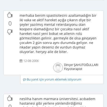
merhaba benim spastisitesini azaltamadığm bir
iki vaka ve aktif hareket açığa çıkarın diye bir
0
şeyler yazılmış mental reterdasyonu olan
koopere olamadığınız bir çocukta nasıl aktif
hareket nasıl yeni bobat ve ailenin rolü
görmezlikten gelinir. germeyle de olsa gevşeyen
çocukm 2 gün sonra aynı durumda geliyor. ne
nkadar yapın deseniz de vurdun duymaz
oluyorlar. herşey aile de biter.
12-08-2006
Dinçer ŞAHUTOĞULLARI
Fizyoterapist
Bu yanıt için yorum eklemek istiyorum
nesliha hanım marmara üniversitesi, acıbadem
hastanesi gibi yerlere yönlendirdiğimiz
0