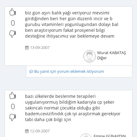
biz gün aşırı balık yağı veriyoruz mevsimi
girdiğinden beri her gün düzenli incir ve b
0
gurubu vitaminleri yogunlugundan dolayı bal
ben araştırıyorum fakat prosyenel bilgi
desteğine ihtiyacımız var beklemeye devam
13-09-2007
Murat KABATAŞ
Diğer
Bu yanıt için yorum eklemek istiyorum
bazı ülkelerde beslenme terapileri
uygulanıyormuş bildiğim kadarıyla cp şeker
0
sakıncalı normal çocukta olduğu gibi
badem,cevizifındık çok iyi araştırmak gerekiyor
tabi daha çok bilgi için
12-09-2007
Emine GÜNAYDIN