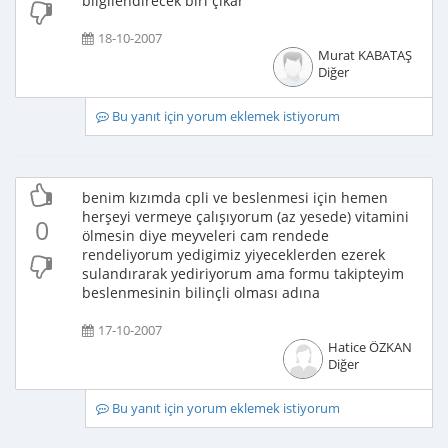
bilgilendirecek biri çıkar
18-10-2007
Murat KABATAŞ
Diğer
Bu yanıt için yorum eklemek istiyorum
benim kızımda cpli ve beslenmesi için hemen
herşeyi vermeye çalışıyorum (az yesede) vitamini
0
ölmesin diye meyveleri cam rendede
rendeliyorum yedigimiz yiyeceklerden ezerek
sulandırarak yediriyorum ama formu takipteyim
beslenmesinin bilinçli olması adına
17-10-2007
Hatice ÖZKAN
Diğer
Bu yanıt için yorum eklemek istiyorum