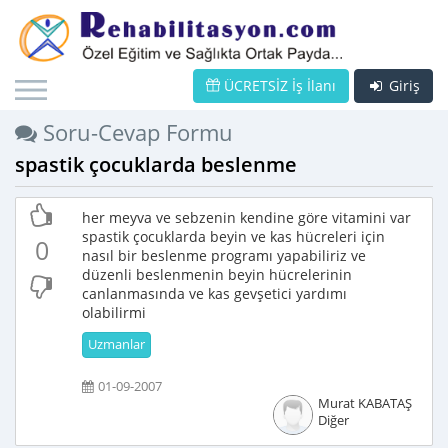
ÜCRETSİZ İş İlanı
Giriş
Soru-Cevap Formu
spastik çocuklarda beslenme
her meyva ve sebzenin kendine göre vitamini var
spastik çocuklarda beyin ve kas hücreleri için
0
nasıl bir beslenme programı yapabiliriz ve
düzenli beslenmenin beyin hücrelerinin
canlanmasında ve kas gevşetici yardımı
olabilirmi
Uzmanlar
01-09-2007
Murat KABATAŞ
Diğer