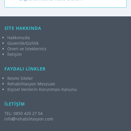
SİTE HAKKINDA
Hakkımızda
Güvenlik/Gizlilik
Öneri ve İstekleriniz
İletişim
FAYDALI LİNKLER
Resmi Siteler
Rehabilitasyon Mevzuatı
Kişisel Verilerin Korunması Kanunu
İLETİŞİM
TEL: 0850 420 27 04
info
rehabilitasyon.com