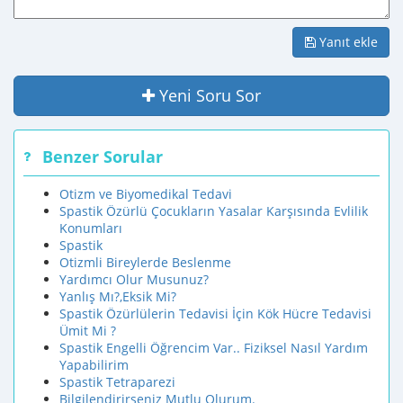
Yanıt ekle
Yeni Soru Sor
Benzer Sorular
Otizm ve Biyomedikal Tedavi
Spastik Özürlü Çocukların Yasalar Karşısında Evlilik
Konumları
Spastik
Otizmli Bireylerde Beslenme
Yardımcı Olur Musunuz?
Yanlış Mı?,Eksik Mi?
Spastik Özürlülerin Tedavisi İçin Kök Hücre Tedavisi
Ümit Mi ?
Spastik Engelli Öğrencim Var.. Fiziksel Nasıl Yardım
Yapabilirim
Spastik Tetraparezi
Bilgilendirirseniz Mutlu Olurum.