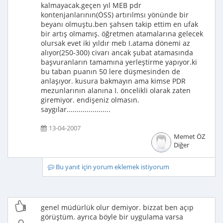
kalmayacak.geçen yıl MEB pdr
kontenjanlarının(ÖSS) artırılmsı yönünde bir
beyanı olmuştu.ben şahsen takip ettim en ufak
bir artış olmamış. öğretmen atamalarına gelecek
olursak evet iki yıldır meb I.atama dönemi az
alıyor(250-300) civarı ancak şubat atamasında
başvuranların tamamına yerleştirme yapıyor.ki
bu taban puanın 50 lere düşmesinden de
anlaşıyor. kusura bakmayın ama kimse PDR
mezunlarının alanına I. öncelikli olarak zaten
giremiyor. endişeniz olmasın.
saygılar......................
13-04-2007
Memet ÖZ
Diğer
Bu yanıt için yorum eklemek istiyorum
genel müdürlük olur demiyor. bizzat ben açıp
görüştüm. ayrıca böyle bir uygulama varsa