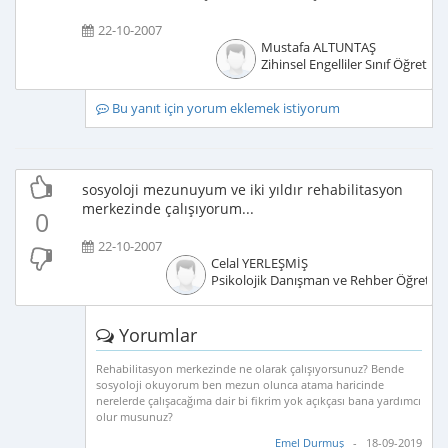
22-10-2007
Mustafa ALTUNTAŞ
Zihinsel Engelliler Sınıf Öğretme
Bu yanıt için yorum eklemek istiyorum
sosyoloji mezunuyum ve iki yıldır rehabilitasyon
merkezinde çalışıyorum...
0
22-10-2007
Celal YERLEŞMİŞ
Psikolojik Danışman ve Rehber Öğretm
Yorumlar
Rehabilitasyon merkezinde ne olarak çalışıyorsunuz? Bende
sosyoloji okuyorum ben mezun olunca atama haricinde
nerelerde çalışacağıma dair bi fikrim yok açıkçası bana yardımcı
olur musunuz?
Emel Durmuş
- 18-09-2019