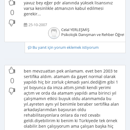
yavuz bey eğer pdr alanında yüksek lisansınız
varsa kesinlikle atmanızın kabul edilmesi
0
gerekir...
25-10-2007
Celal YERLEŞMİŞ
Psikolojik Danışman ve Rehber Öğretm
Bu yanıt için yorum eklemek istiyorum
ben mevzuattan pek anlamam. evet ben 2003 te
sertifika aldım. atamam da gayet normal olarak
0
yapıldı hiç bir zorluk çıkmadı yani.dediğim gibi 1
yıl boyunca da imza attım.şimdi kendi yerimi
açtım ve orda da atamam yapıldı ama birinci yıl
çalışmamın etkisi buyuk oldu atanmamda bu
yıl.ayreten aynı yıl benimle beraber sertifika alan
arkadaşlarımdan başvuran oldu
rehabilitasyonlara onlara da red cevabı
geldi.diyebilirim ki benim ki Türkiyede tek örnek
olabilir.ben çalışıyorum ama çalışan başka hiç