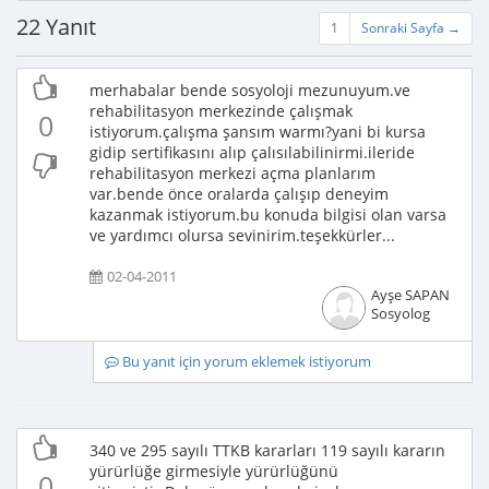
22 Yanıt
1
Sonraki Sayfa →
merhabalar bende sosyoloji mezunuyum.ve
rehabilitasyon merkezinde çalışmak
0
istiyorum.çalışma şansım warmı?yani bi kursa
gidip sertifikasını alıp çalısılabilinirmi.ileride
rehabilitasyon merkezi açma planlarım
var.bende önce oralarda çalışıp deneyim
kazanmak istiyorum.bu konuda bilgisi olan varsa
ve yardımcı olursa sevinirim.teşekkürler...
02-04-2011
Ayşe SAPAN
Sosyolog
Bu yanıt için yorum eklemek istiyorum
340 ve 295 sayılı TTKB kararları 119 sayılı kararın
yürürlüğe girmesiyle yürürlüğünü
0