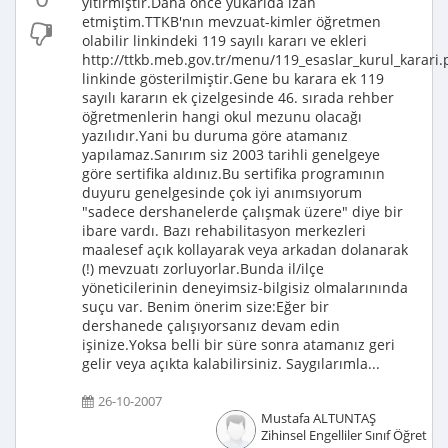
yitirmiştir.Daha önce yukarıda izah
etmiştim.TTKB'nın mevzuat-kimler öğretmen
olabilir linkindeki 119 sayılı kararı ve ekleri
http://ttkb.meb.gov.tr/menu/119_esaslar_kurul_karari.
linkinde gösterilmiştir.Gene bu karara ek 119
sayılı kararın ek çizelgesinde 46. sırada rehber
öğretmenlerin hangi okul mezunu olacağı
yazılıdır.Yani bu duruma göre atamanız
yapılamaz.Sanırım siz 2003 tarihli genelgeye
göre sertifika aldınız.Bu sertifika programının
duyuru genelgesinde çok iyi anımsıyorum
"sadece dershanelerde çalışmak üzere" diye bir
ibare vardı. Bazı rehabilitasyon merkezleri
maalesef açık kollayarak veya arkadan dolanarak
(!) mevzuatı zorluyorlar.Bunda il/ilçe
yöneticilerinin deneyimsiz-bilgisiz olmalarınında
suçu var. Benim önerim size:Eğer bir
dershanede çalışıyorsanız devam edin
işinize.Yoksa belli bir süre sonra atamanız geri
gelir veya açıkta kalabilirsiniz. Saygılarımla...
26-10-2007
Mustafa ALTUNTAŞ
Zihinsel Engelliler Sınıf Öğretme