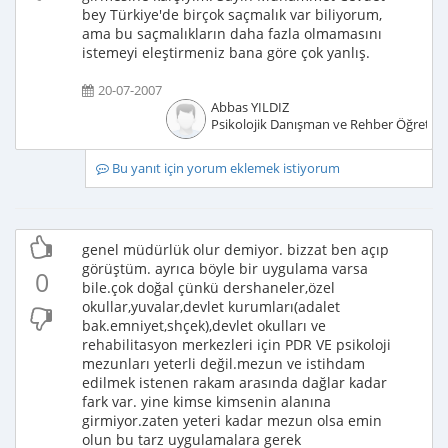
bey Türkiye'de birçok saçmalık var biliyorum,
ama bu saçmalıkların daha fazla olmamasını
istemeyi eleştirmeniz bana göre çok yanlış.
20-07-2007
Abbas YILDIZ
Psikolojik Danışman ve Rehber Öğretm
Bu yanıt için yorum eklemek istiyorum
genel müdürlük olur demiyor. bizzat ben açıp
görüştüm. ayrıca böyle bir uygulama varsa
0
bile.çok doğal çünkü dershaneler,özel
okullar,yuvalar,devlet kurumları(adalet
bak.emniyet,shçek),devlet okulları ve
rehabilitasyon merkezleri için PDR VE psikoloji
mezunları yeterli değil.mezun ve istihdam
edilmek istenen rakam arasında dağlar kadar
fark var. yine kimse kimsenin alanına
girmiyor.zaten yeteri kadar mezun olsa emin
olun bu tarz uygulamalara gerek