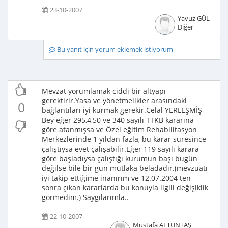
23-10-2007
Yavuz GÜL
Diğer
Bu yanıt için yorum eklemek istiyorum
Mevzat yorumlamak ciddi bir altyapı
gerektirir.Yasa ve yönetmelikler arasındaki
0
bağlantıları iyi kurmak gerekir.Celal YERLEŞMİŞ
Bey eğer 295,4,50 ve 340 sayılı TTKB kararına
göre atanmışsa ve Özel eğitim Rehabilitasyon
Merkezlerinde 1 yıldan fazla, bu karar süresince
çalıştıysa evet çalışabilir.Eğer 119 sayılı karara
göre başladıysa çalıştığı kurumun başı bugün
değilse bile bir gün mutlaka beladadır.(mevzuatı
iyi takip ettiğime inanırım ve 12.07.2004 ten
sonra çıkan kararlarda bu konuyla ilgili değişiklik
görmedim.) Saygılarımla..
22-10-2007
Mustafa ALTUNTAŞ