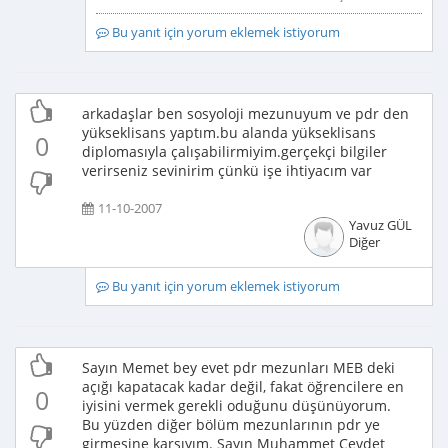
Bu yanıt için yorum eklemek istiyorum
arkadaşlar ben sosyoloji mezunuyum ve pdr den
yükseklisans yaptım.bu alanda yükseklisans
0
diplomasıyla çalışabilirmiyim.gerçekçi bilgiler
verirseniz sevinirim çünkü işe ihtiyacım var
11-10-2007
Yavuz GÜL
Diğer
Bu yanıt için yorum eklemek istiyorum
Sayın Memet bey evet pdr mezunları MEB deki
açığı kapatacak kadar değil, fakat öğrencilere en
0
iyisini vermek gerekli oduğunu düşünüyorum.
Bu yüzden diğer bölüm mezunlarının pdr ye
girmesine karşıyım. Sayın Muhammet Cevdet