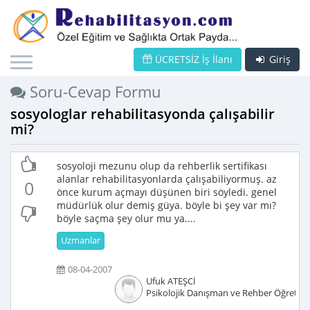
ÜCRETSİZ İş İlanı
Giriş
Soru-Cevap Formu
sosyologlar rehabilitasyonda çalışabilir
mi?
sosyoloji mezunu olup da rehberlik sertifikası
alanlar rehabilitasyonlarda çalışabiliyormuş. az
0
önce kurum açmayı düşünen biri söyledi. genel
müdürlük olur demiş güya. böyle bi şey var mı?
böyle saçma şey olur mu ya....
Uzmanlar
08-04-2007
Ufuk ATEŞCİ
Psikolojik Danışman ve Rehber Öğretm