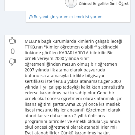
Zihinsel Engelliler Sınıf Öğretme
Bu yanıt için yorum eklemek istiyorum
MEB.na bağlı kurumlarda kimlerin çalışabileceği
TTKB.nın "Kimler öğretmen olabilir" şeklindeki
0
linkinde görülen KARARLARIYLA bildirilir.Bir
örnek vereyim.2000 yılında sınıf
öğretmenliğinden mezun olmuş bir öğretmen
2007 yılında ilk atama olarak başvuruda
bulunursa atamasıyla birlikte bilgisayar
sertifikası isterler.Bu yoksa atanamaz.Eğer 2000
yılında 1 yıl çalışıp (adaylığı kalktıktan sonra)istifa
ederse kazanılmış hakka sahip olur.Gene bir
örnek okul öncesi öğretmeni olarak atanmak için
lisans eğitimi şarttır.Ama 20 yıl önce kız meslek
lisesi mezunu kişiler anasınıfı öğretmeni olarak
atandılar ve daha sonra 2 yıllık önlisans
programını bitirdiler ve emekli oldular.Şu anda
okul öncesi öğretmeni olarak atanabilirler mi?
Evet atanabilirler.Çünkü kazanılmış haktır.