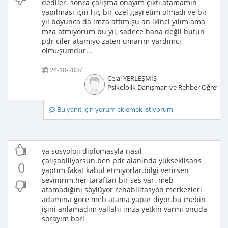
dediler. sonra çalışma onayım çıktı.atamamın
yapılması için hiç bir özel gayretim olmadı ve bir
yıl boyunca da imza attım.şu an ikinci yılım ama
mza atmıyorum bu yıl, sadece bana değil butun
pdr ciler atamıyo zaten umarım yardımcı
olmuşumdur...
24-10-2007
Celal YERLEŞMİŞ
Psikolojik Danışman ve Rehber Öğretm
Bu yanıt için yorum eklemek istiyorum
ya sosyoloji diplomasyla nasıl
çalışabiliyorsun.ben pdr alanında yükseklisans
0
yaptım fakat kabul etmiyorlar.bilgi verirsen
sevinirim.her taraftan bir ses var. meb
atamadığını söylüyor rehabilitasyon merkezleri
adamına göre meb atama yapar diyor.bu mebin
işini anlamadım vallahi imza yetkin varmı onuda
sorayım bari