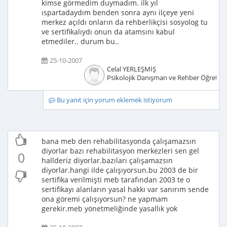
kimse görmedim duymadım. ilk yıl
ıspartadaydım benden sonra aynı ilçeye yeni
merkez açıldı onların da rehberlikçisi sosyolog tu
ve sertifikalıydı onun da atamsını kabul
etmediler.. durum bu..
25-10-2007
Celal YERLEŞMİŞ
Psikolojik Danışman ve Rehber Öğretm
Bu yanıt için yorum eklemek istiyorum
bana meb den rehabilitasyonda çalışamazsın
diyorlar bazı rehabilitasyon merkezleri sen gel
0
hallderiz diyorlar.bazıları çalışamazsın
diyorlar.hangi ilde çalışıyorsun.bu 2003 de bir
sertifika verilmişti meb tarafından 2003 te o
sertifikayı alanların yasal hakkı var sanırım sende
ona göremi çalışıyorsun? ne yapmam
gerekir.meb yönetmeliğinde yasallık yok