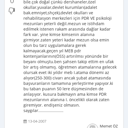
0
bile.çok doğal çünkü dershaneler,özel
okullar,yuvalar,devlet kurumları(adalet
bak.emniyet,shçek),devlet okulları ve
rehabilitasyon merkezleri için PDR VE psikoloji
mezunları yeterli değil.mezun ve istihdam
edilmek istenen rakam arasında dağlar kadar
fark var. yine kimse kimsenin alanına
girmiyor.zaten yeteri kadar mezun olsa emin
olun bu tarz uygulamalara gerek
kalmayacak.geçen yıl MEB pdr
kontenjanlarının(ÖSS) artırılmsı yönünde bir
beyanı olmuştu.ben şahsen takip ettim en ufak
bir artış olmamış. öğretmen atamalarına gelecek
olursak evet iki yıldır meb I.atama dönemi az
alıyor(250-300) civarı ancak şubat atamasında
başvuranların tamamına yerleştirme yapıyor.ki
bu taban puanın 50 lere düşmesinden de
anlaşıyor. kusura bakmayın ama kimse PDR
mezunlarının alanına I. öncelikli olarak zaten
giremiyor. endişeniz olmasın.
saygılar......................
13-04-2007
Memet ÖZ