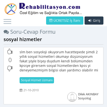
ÜCRETSİZ İş İlanı
Giriş
Soru-Cevap Formu
sosyal hizmetler
slm ben sosyoloji okuyorum hacettepede şimdi 2
yıllık sosyal hizmetleri okumayı düşünüyorum
0
fakat şöyle bişey duydum kendi bölümümden
kpssye girersem sosyal hizmetlerden kpss yi
deneyemezmişim bilgisi olan yardımcı olabilir mi
Sosyal Hizmet Uzmanı
21-10-2010
Dilek AKINBAY
Sosyolog