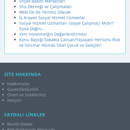
Shçek Bakım Merkezleri
Shu Derneği ve Çalışmaları
Meb De De Yerimiz Olacak
İş Arayan Sosyal Hizmet Uzmanlar
Sosyal Hizmet Uzmanları Sosyal Çalışmacı Mıdır?
Sona Doğru...
Yeni Yönetmelğin Değerlendirmesi
Konu Başlığı;Sokakta Çalışan/Yaşayan/ Hertürlü Risk
ve İstismar Altında Olan Çocuk ve Gençler!
SİTE HAKKINDA
Hakkımızda
Güvenlik/Gizlilik
Öneri ve İstekleriniz
İletişim
FAYDALI LİNKLER
Resmi Siteler
Rehabilitasyon Mevzuatı