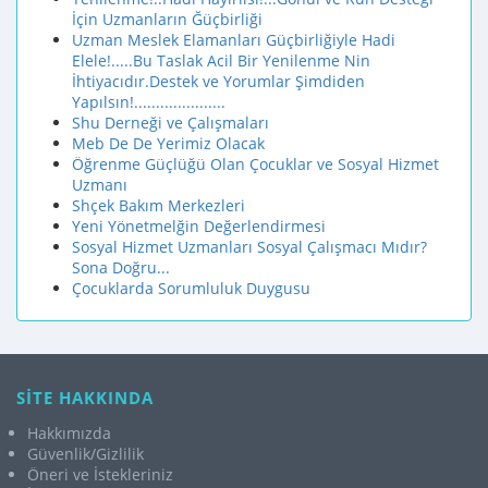
İçin Uzmanların Ğüçbirliği
Uzman Meslek Elamanları Güçbirliğiyle Hadi
Elele!.....Bu Taslak Acil Bir Yenilenme Nin
İhtiyacıdır.Destek ve Yorumlar Şimdiden
Yapılsın!.....................
Shu Derneği ve Çalışmaları
Meb De De Yerimiz Olacak
Öğrenme Güçlüğü Olan Çocuklar ve Sosyal Hizmet
Uzmanı
Shçek Bakım Merkezleri
Yeni Yönetmelğin Değerlendirmesi
Sosyal Hizmet Uzmanları Sosyal Çalışmacı Mıdır?
Sona Doğru...
Çocuklarda Sorumluluk Duygusu
SİTE HAKKINDA
Hakkımızda
Güvenlik/Gizlilik
Öneri ve İstekleriniz