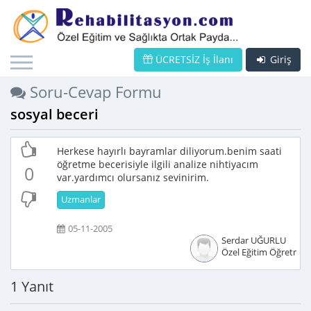
ÜCRETSİZ İş İlanı
Giriş
Soru-Cevap Formu
sosyal beceri
Herkese hayırlı bayramlar diliyorum.benim saati
öğretme becerisiyle ilgili analize nihtiyacım
0
var.yardımcı olursanız sevinirim.
Uzmanlar
05-11-2005
Serdar UĞURLU
Özel Eğitim Öğretmen
1 Yanıt