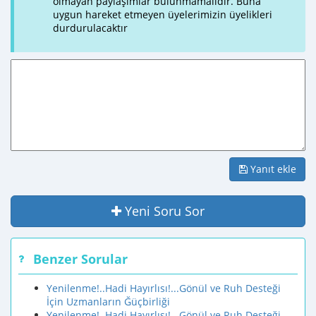
olmayan paylaşımlar bulunmamalıdır. Buna
uygun hareket etmeyen üyelerimizin üyelikleri
durdurulacaktır
Yanıt ekle
Yeni Soru Sor
Benzer Sorular
Yenilenme!..Hadi Hayırlısı!...Gönül ve Ruh Desteği
İçin Uzmanların Ğüçbirliği
Yenilenme!..Hadi Hayırlısı!...Gönül ve Ruh Desteği