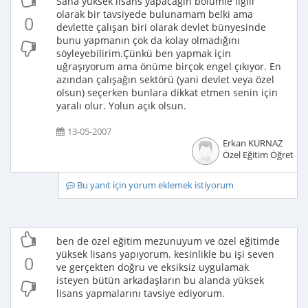
Sana yüksek lisans yapacağın bölümle ilgili
olarak bir tavsiyede bulunamam belki ama
0
devlette çalışan biri olarak devlet bünyesinde
bunu yapmanın çok da kolay olmadığını
söyleyebilirim.Çünkü ben yapmak için
uğraşıyorum ama önüme birçok engel çıkıyor. En
azından çalışağın sektörü (yani devlet veya özel
olsun) seçerken bunlara dikkat etmen senin için
yaralı olur. Yolun açık olsun.
13-05-2007
Erkan KURNAZ
Özel Eğitim Öğretme
Bu yanıt için yorum eklemek istiyorum
ben de özel eğitim mezunuyum ve özel eğitimde
yüksek lisans yapıyorum. kesinlikle bu işi seven
0
ve gerçekten doğru ve eksiksiz uygulamak
isteyen bütün arkadaşların bu alanda yüksek
lisans yapmalarını tavsiye ediyorum.