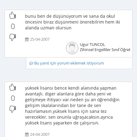
bunu ben de düşünüyorum ve sana da okul
öncesini biraz düşünmeni önerebilrim hem iki
0
alanda uzman olursun
25-04-2007
Ugur TUNCOL
Zihinsel Engelliler Sınıf Öğretme
Bu yanıt için yorum eklemek istiyorum
yüksek lisansı bence kendi alanında yapman
avantajlı. diger alanlara göre daha yeni ve
0
gelişmeye ihtiyacı var.neden şu an öğrendiğin
gelişim skalalarından bir tane de sen
hazırlamasın.yüksek lisans için sana tez
verecekler, sen onunla uğraşacaksın.ayrıca
yüksek lisans yaparken de çalışırsın.
24-04-2007