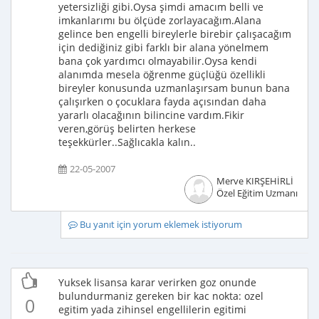
yetersizliği gibi.Oysa şimdi amacım belli ve
imkanlarımı bu ölçüde zorlayacağım.Alana
gelince ben engelli bireylerle birebir çalışacağım
için dediğiniz gibi farklı bir alana yönelmem
bana çok yardımcı olmayabilir.Oysa kendi
alanımda mesela öğrenme güçlüğü özellikli
bireyler konusunda uzmanlaşırsam bunun bana
çalışırken o çocuklara fayda açısından daha
yararlı olacağının bilincine vardım.Fikir
veren,görüş belirten herkese
teşekkürler..Sağlıcakla kalın..
22-05-2007
Merve KIRŞEHİRLİ
Özel Eğitim Uzmanı
Bu yanıt için yorum eklemek istiyorum
Yuksek lisansa karar verirken goz onunde
bulundurmaniz gereken bir kac nokta: ozel
0
egitim yada zihinsel engellilerin egitimi