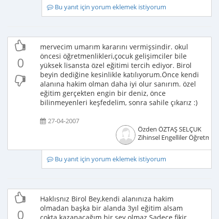
Bu yanıt için yorum eklemek istiyorum
mervecim umarım kararını vermişsindir. okul
öncesi öğretmenlikleri,çocuk gelişimciler bile
0
yüksek lisansta özel eğitimi tercih ediyor. Birol
beyin dediğine kesinlikle katılıyorum.Önce kendi
alanına hakim olman daha iyi olur sanırım. özel
eğitim gerçekten engin bir deniz, önce
bilinmeyenleri keşfedelim, sonra sahile çıkarız :)
27-04-2007
Özden ÖZTAŞ SELÇUK
Zihinsel Engelliler Öğretmen
Bu yanıt için yorum eklemek istiyorum
Haklısnız Birol Bey,kendi alanınıza hakim
olmadan başka bir alanda 3yıl eğitim alsam
0
çokta kazanacağım bir şey olmaz.Sadece fikir