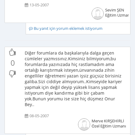
13-05-2007
Sevim ŞEN
Eğitim Uzmanı
Bu yanıt için yorum eklemek istiyorum
Diğer forumlara da başkalarıyla dalga geçen
cümleler yazmıssınız.Kimsiniz bilmiyorum,bu
0
forumlarda yazınızada hiç rastlamadım ama
ortalığı karıştırmak isteyen,ünvanınada zihin
engelliler öğretmeni yazan işsiz güçsüz birisiniz
galiba.Sizi ciddiye almıyorum..Kimseyide kariyer
yapmak için değil deyip yüksek lisans yapmak
istiyorum diye kandırma gibi bir çabam
yok.Bunun yorumu ise size hiç düşmez Onur
Bey..
08-05-2007
Merve KIRŞEHİRLİ
Özel Eğitim Uzmanı