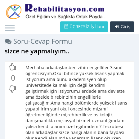
ÜCRETSİZ İş İlanı
Giriş
Soru-Cevap Formu
sizce ne yapmalıyım..
Merhaba arkadaşlar,ben zihin engelliler 3.sınıf
öğrencisiyim.Okul bitince yüksek lisans yapmak
0
istiyorum ama bunu akademisyen olup
üniversitede kalmak için değil kendimi
geliştirmek için istiyorum.İlerdede ama devlette
ama özelde birebir zihin engellilerle
çalışacağım.Ama hangi bölümlerde yüksek lisans
yapabilirim yani okul öncesinde mi,sınıf
öğretmenliğinde mi,rehberlik ve psikolojik
danışmanlıkta mı,sosyal hizmet uzmanlığındamı
yoksa kendi alanım özel eğitimdemi?.Tecrübesi
olan arkadaşlar sizce hangi alanın bana faydası
olur.Kendi alanımda yaparsam lisans okurken