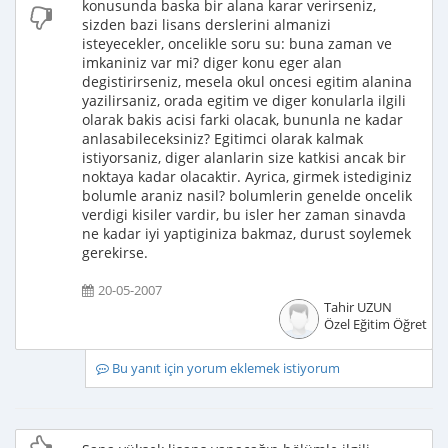
konusunda baska bir alana karar verirseniz,
sizden bazi lisans derslerini almanizi
isteyecekler, oncelikle soru su: buna zaman ve
imkaniniz var mi? diger konu eger alan
degistirirseniz, mesela okul oncesi egitim alanina
yazilirsaniz, orada egitim ve diger konularla ilgili
olarak bakis acisi farki olacak, bununla ne kadar
anlasabileceksiniz? Egitimci olarak kalmak
istiyorsaniz, diger alanlarin size katkisi ancak bir
noktaya kadar olacaktir. Ayrica, girmek istediginiz
bolumle araniz nasil? bolumlerin genelde oncelik
verdigi kisiler vardir, bu isler her zaman sinavda
ne kadar iyi yaptiginiza bakmaz, durust soylemek
gerekirse.
20-05-2007
Tahir UZUN
Özel Eğitim Öğretme
Bu yanıt için yorum eklemek istiyorum