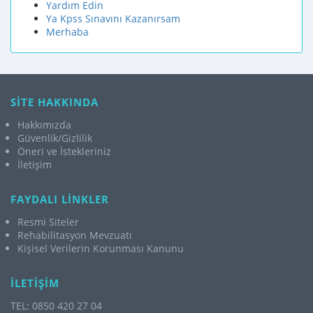
Yardım Edin
Ya Kpss Sınavını Kazanırsam
Merhaba
SİTE HAKKINDA
Hakkımızda
Güvenlik/Gizlilik
Öneri ve İstekleriniz
İletişim
FAYDALI LİNKLER
Resmi Siteler
Rehabilitasyon Mevzuatı
Kişisel Verilerin Korunması Kanunu
İLETİŞİM
TEL: 0850 420 27 04