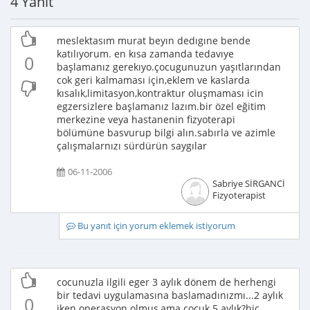
4 Yanıt
meslektasım murat beyın dedıgıne bende
katılıyorum. en kısa zamanda tedavıye
0
başlamanız gerekıyo.çocugunuzun yaşıtlarından
cok geri kalmaması için,eklem ve kaslarda
kısalık,limitasyon,kontraktur oluşmaması icin
egzersizlere başlamanız lazım.bir özel eğitim
merkezine veya hastanenin fizyoterapi
bölümüne basvurup bilgi alın.sabırla ve azimle
çalışmalarnızı sürdürün saygılar
06-11-2006
Sabriye SİRGANCİ
Fizyoterapist
Bu yanıt için yorum eklemek istiyorum
cocunuzla ilgili eger 3 aylık dönem de herhengi
bir tedavi uygulamasına baslamadınızmı...2 aylık
0
iken operasyon olmus,ama cocuk 5 aylık?hiç