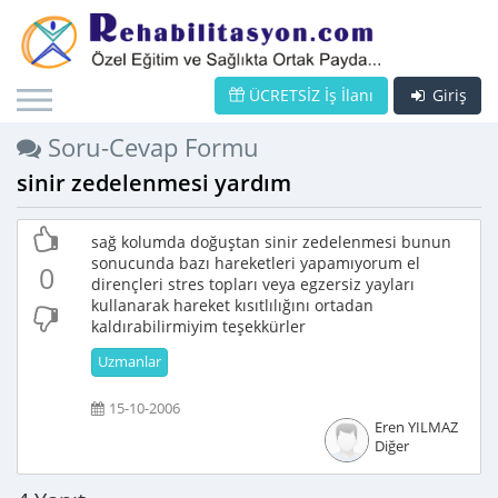
ÜCRETSİZ İş İlanı
Giriş
Soru-Cevap Formu
sinir zedelenmesi yardım
sağ kolumda doğuştan sinir zedelenmesi bunun
sonucunda bazı hareketleri yapamıyorum el
0
dirençleri stres topları veya egzersiz yayları
kullanarak hareket kısıtlılığını ortadan
kaldırabilirmiyim teşekkürler
Uzmanlar
15-10-2006
Eren YILMAZ
Diğer