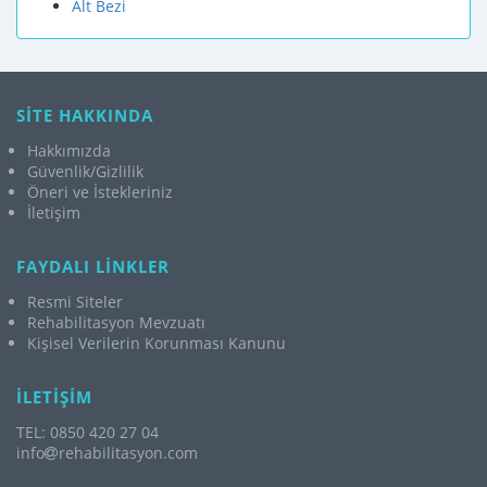
Alt Bezi
SİTE HAKKINDA
Hakkımızda
Güvenlik/Gizlilik
Öneri ve İstekleriniz
İletişim
FAYDALI LİNKLER
Resmi Siteler
Rehabilitasyon Mevzuatı
Kişisel Verilerin Korunması Kanunu
İLETİŞİM
TEL: 0850 420 27 04
info
rehabilitasyon.com