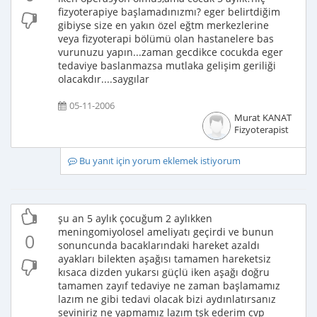
fizyoterapiye başlamadınızmı? eger belirtdiğim
gibiyse size en yakın özel eğtm merkezlerine
veya fizyoterapi bölümü olan hastanelere bas
vurunuzu yapın...zaman gecdikce cocukda eger
tedaviye baslanmazsa mutlaka gelişim geriliği
olacakdır....saygılar
05-11-2006
Murat KANAT
Fizyoterapist
Bu yanıt için yorum eklemek istiyorum
şu an 5 aylık çocuğum 2 aylıkken
meningomiyolosel ameliyatı geçirdi ve bunun
0
sonuncunda bacaklarındaki hareket azaldı
ayakları bilekten aşağısı tamamen hareketsiz
kısaca dizden yukarsı güçlü iken aşağı doğru
tamamen zayıf tedaviye ne zaman başlamamız
lazım ne gibi tedavi olacak bizi aydınlatırsanız
seviniriz ne yapmamız lazım tşk ederim cvp