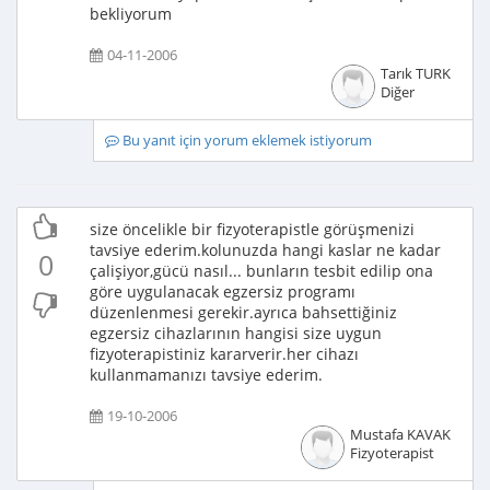
bekliyorum
04-11-2006
Tarık TURK
Diğer
Bu yanıt için yorum eklemek istiyorum
size öncelikle bir fizyoterapistle görüşmenizi
tavsiye ederim.kolunuzda hangi kaslar ne kadar
0
çalişiyor,gücü nasıl... bunların tesbit edilip ona
göre uygulanacak egzersiz programı
düzenlenmesi gerekir.ayrıca bahsettiğiniz
egzersiz cihazlarının hangisi size uygun
fizyoterapistiniz kararverir.her cihazı
kullanmamanızı tavsiye ederim.
19-10-2006
Mustafa KAVAK
Fizyoterapist