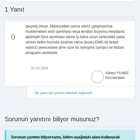
1 Yanıt
geçmiş olsun..Maleiyattan sonra eliniz çalışmıyorsa
muhtemelen sinir ayrılması veya tendon lezyonu meydana
0
gelmiştir.Sinir ayrılması varsa iş daha uzun sürecektir yada
sinirin iletim hızında azalma varsa (bunu EMG ile tespit
ederiz) derecesine göre size bir iyileşme zamanı ve tedavi
programı verilebilir.
26-10-2004
Süheyl YILMAZ
Fizyoterapist
Bu yanıt için yorum eklemek istiyorum
Sorunun yanıtını biliyor musunuz?
Sorunun yanıtını biliyorsanız, lütfen aşağıdaki alanı kullanarak