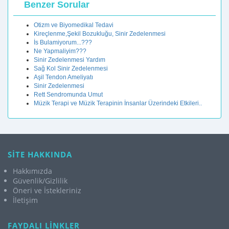
Benzer Sorular
Otizm ve Biyomedikal Tedavi
Kireçlenme,Şekil Bozukluğu, Sinir Zedelenmesi
İs Bulamiyorum...???
Ne Yapmaliyim???
Sinir Zedelenmesi Yardım
Sağ Kol Sinir Zedelenmesi
Aşil Tendon Ameliyatı
Sinir Zedelenmesi
Rett Sendromunda Umut
Müzik Terapi ve Müzik Terapinin İnsanlar Üzerindeki Etkileri..
SİTE HAKKINDA
Hakkımızda
Güvenlik/Gizlilik
Öneri ve İstekleriniz
İletişim
FAYDALI LİNKLER