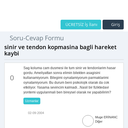
ÜCRETSİZ İş İlanı
Giriş
Soru-Cevap Formu
sinir ve tendon kopmasina bagli hareket
kaybi
Sag koluma cam dusmesi ile tum sinir ve tendonlarim hasar
gordu. Ameliyattan sonra elimin bilekten asagisini
0
kullanamiyorum. Bilegimi oynatamiyorum parmaklarimi
oynatamiyorum. Bu durum beni psikolojik olarak da cok
etkiliyor. Yasama sevincim kalmadi...Nasil bir fiziktedavi
yontemi uygulanmali ben bireysel olarak ne yapabilirim?
Uzmanlar
02-09-2004
Muge ERİNANC
Diğer