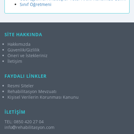
Sınıf Öğretmeni
SİTE HAKKINDA
Hakkımızda
Güvenlik/Gizlilik
Öneri ve İstekleriniz
İletişim
FAYDALI LİNKLER
Resmi Siteler
Rehabilitasyon Mevzuatı
Kişisel Verilerin Korunması Kanunu
İLETİŞİM
TEL: 0850 420 27 04
info
rehabilitasyon.com