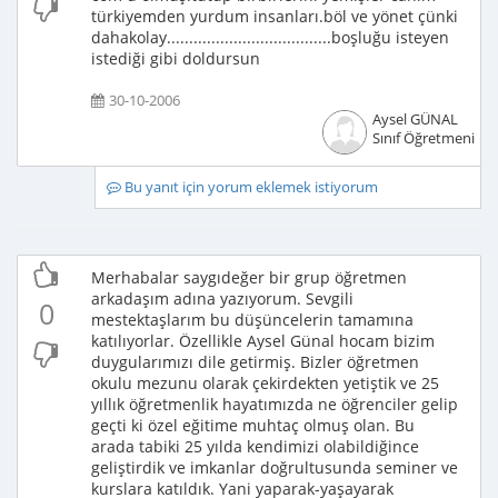
türkiyemden yurdum insanları.böl ve yönet çünki
dahakolay.....................................boşluğu isteyen
istediği gibi doldursun
30-10-2006
Aysel GÜNAL
Sınıf Öğretmeni
Bu yanıt için yorum eklemek istiyorum
Merhabalar saygıdeğer bir grup öğretmen
arkadaşım adına yazıyorum. Sevgili
0
mestektaşlarım bu düşüncelerin tamamına
katılıyorlar. Özellikle Aysel Günal hocam bizim
duygularımızı dile getirmiş. Bizler öğretmen
okulu mezunu olarak çekirdekten yetiştik ve 25
yıllık öğretmenlik hayatımızda ne öğrenciler gelip
geçti ki özel eğitime muhtaç olmuş olan. Bu
arada tabiki 25 yılda kendimizi olabildiğince
geliştirdik ve imkanlar doğrultusunda seminer ve
kurslara katıldık. Yani yaparak-yaşayarak