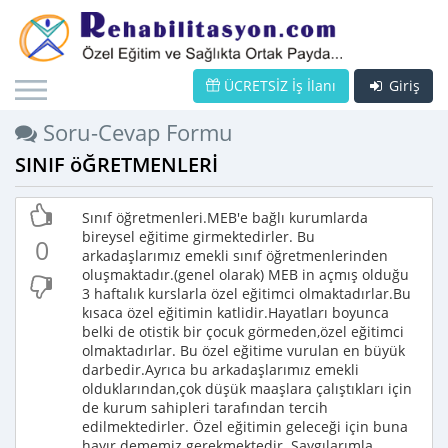
ÜCRETSİZ İş İlanı
Giriş
Soru-Cevap Formu
SINIF öĞRETMENLERİ
Sınıf öğretmenleri.MEB'e bağlı kurumlarda
bireysel eğitime girmektedirler. Bu
0
arkadaşlarımız emekli sınıf öğretmenlerinden
oluşmaktadır.(genel olarak) MEB in açmış olduğu
3 haftalık kurslarla özel eğitimci olmaktadırlar.Bu
kısaca özel eğitimin katlidir.Hayatları boyunca
belki de otistik bir çocuk görmeden,özel eğitimci
olmaktadırlar. Bu özel eğitime vurulan en büyük
darbedir.Ayrıca bu arkadaşlarımız emekli
olduklarından,çok düşük maaşlara çalıştıkları için
de kurum sahipleri tarafından tercih
edilmektedirler. Özel eğitimin geleceği için buna
hayır dememiz gerekmektedir. Saygılarımla.