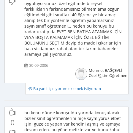
uyguluyorsunuz. özel eğitimde bireysel
farklılıkların farkındamısınız bilmem ama özgün
eğitimdeki gibi sınıftaki 40 öğrenciye bir amaç
alınıp tek bir yöntemle öğretim yapamazsınız
sayın sınıff öğretmeni... neden bu konuyu bu
kadar uzatıp da EVET BEN BATIYA ATANMAK İÇİN
VEYA BOŞTA KALMAMAK İÇİN ÖZEL EĞİTİM
BÖLÜMÜNÜ SEÇTİM deyip da maddi çıkarlar için
hala vicdanınızı rahatlatan bir takım bahaneler
aramaya çalışıyorsunuz.
30-09-2006
Mehmet BAĞÇEVLİ
Özel Eğitim Öğretmeni
Bu yanıt için yorum eklemek istiyorum
bu konu dünde konuşuldu yarında konuşulacak
bizler sınıf öğretmenlerini hiçe saymıyoruz elbet
0
işini güzelce yapan var kendini aşmış ve aşmaya
devam eden. bu yönetmelikte var ve bunu kabul