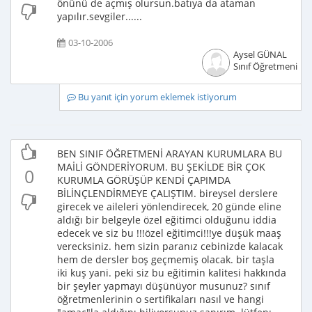
önünü de açmış olursun.batıya da ataman
yapılır.sevgiler......
03-10-2006
Aysel GÜNAL
Sınıf Öğretmeni
Bu yanıt için yorum eklemek istiyorum
BEN SINIF ÖĞRETMENİ ARAYAN KURUMLARA BU
MAİLİ GÖNDERİYORUM. BU ŞEKİLDE BİR ÇOK
0
KURUMLA GÖRÜŞÜP KENDİ ÇAPIMDA
BİLİNÇLENDİRMEYE ÇALIŞTIM. bireysel derslere
girecek ve aileleri yönlendirecek, 20 günde eline
aldığı bir belgeyle özel eğitimci olduğunu iddia
edecek ve siz bu !!!özel eğitimci!!!ye düşük maaş
verecksiniz. hem sizin paranız cebinizde kalacak
hem de dersler boş geçmemiş olacak. bir taşla
iki kuş yani. peki siz bu eğitimin kalitesi hakkında
bir şeyler yapmayı düşünüyor musunuz? sınıf
öğretmenlerinin o sertifikaları nasıl ve hangi