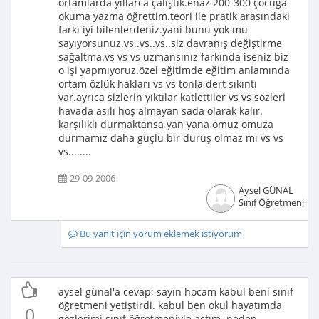
ortamlarda yıllarca çalıştık.enaz 200-300 çocuğa
okuma yazma öğrettim.teori ile pratik arasındaki
farkı iyi bilenlerdeniz.yani bunu yok mu
sayıyorsunuz.vs..vs..vs..siz davranış değiştirme
sağaltma.vs vs vs uzmansınız farkında iseniz biz
o işi yapmıyoruz.özel eğitimde eğitim anlamında
ortam özlük hakları vs vs tonla dert sıkıntı
var.ayrıca sizlerin yıktılar katlettiler vs vs sözleri
havada asılı hoş almayan sada olarak kalır.
karşılıklı durmaktansa yan yana omuz omuza
durmamız daha güçlü bir duruş olmaz mı vs vs
vs........
29-09-2006
Aysel GÜNAL
Sınıf Öğretmeni
Bu yanıt için yorum eklemek istiyorum
aysel günal'a cevap; sayın hocam kabul beni sınıf
öğretmeni yetiştirdi. kabul ben okul hayatımda
0
gözlerimi sınıf öğretmeniyle açtım. neden