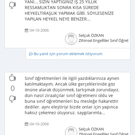
YANİ... SİZİN YAPTIĞINIZ İŞ 25 YILLIK
RESSAMLIKTAN SONRA KISA SÜREDE
HEYKELTIRAŞLIK YAPMAK GİBİ. SÖYLESENİZE
YAPILAN HEYKEL NEYE BENZER...
04-10-2006
Selçuk ÖZKAN
Zihinsel Engelliler Sınıf Öğretme
Bu yanıt için yorum eklemek istiyorum
Sınıf öğretmenleri ile ilgili yazdıklarınıza aynen
katılmaktayım. Ancak ülke gerçeklerinide göz
0
önüne alarak düşünmek, tartışmak zorundayız.
dün nasıl ziraatçılar sınıf öğretmeni oldu ve
buna sınıf öğretmenleri bu mesleğe hakarettir
dediler. aynı eleştiriyi bizde onlar için yapınca
haksız çekemez oluyoruz. saygılarımla...
04-10-2006
Selçuk ÖZKAN
Zihinsel Engelliler Sınıf Öğretme