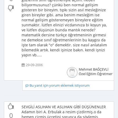
biliyormusunuz? çünkü ben normal gelişim
gösteren bir bireyim. tıpkı sizin asıl mesleğinize
giren bireyler gibi. ama benim mesleğim ise
normal gelişim gösteremeyen bireylere eğitim
sunmaktır. lütfen elinizi vicdanınıza bi koyun ya,
ve lütfen düşünün bunda mantık nerede?
matematik dersine türkçe öğretmeninin girmesi
ne demekse sınıf öğretmenlerinin bu kaygısı da
işte tam olarak "o" demektir. size nasıl anlatalım
bilemedik artık. kendi işinize bakın. kendi işnizi
yapın vb.....
29-09-2006
Mehmet BAĞÇEVLİ
Özel Eğitim Öğretmeni
Bu yanıt için yorum eklemek istiyorum
SEVGİLİ ASLIHAN VE ASLIHAN GİBİ DÜŞÜNENLER
Adamın biri A. Erbulak a resim çizdirmiş.o da
0
hemen çizmiş ücretini sorunca da söylemiş