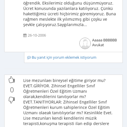
öğrendik. Eksilerimiz olduğunu düşünmüyoruz.
Ücret konusunda yazılanlara katılıyoruz. Çünkü
hakettiğimiz ücreti hiçbirimiz göremiyoruz. Buna
rağmen meslekte ilk yılımızmış gibi çoşku ve
şevkle çalışıyoruz.Saygılarımızla...
26-10-2006
Aaaaa BBBBBB
Avukat
Bu yanıt için yorum eklemek istiyorum
Lise mezunlaeı bireysel eğitime giriyor mu?
EVET.GİRİYOR. Zihinsel Engelliler Sınıf
0
Öğretmenleri Özel Eğitim Uzmanı
olarak,kendilerini tanıtıyorlar mı?
EVET.TANITIYORLAR: Zihinsel Engelliler Sınıf
Öğretmenleri kurum sahiplerince Özel Eğitim
Uzmanı olaeak tanıtılıyorlar mı? Kesinlikle Evet.
Lise mezunları kendi kendilerini müzik
terapisti,konuşma terapisti ilan edip derslere