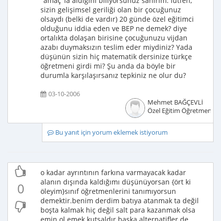
"amaç"la aldığını biliyorsunuz sanırım. lütfen;
sizin gelişimsel geriliği olan bir çocuğunuz
olsaydı (belki de vardır) 20 günde özel eğitimci
olduğunu iddia eden ve BEP ne demek? diye
ortalıkta dolaşan birisine çocuğunuzu vijdan
azabı duymaksızın teslim eder miydiniz? Yada
düşünün sizin hiç matematik dersinize türkçe
öğretmeni girdi mi? Şu anda da böyle bir
durumla karşılaşırsanız tepkiniz ne olur du?
03-10-2006
Mehmet BAĞÇEVLİ
Özel Eğitim Öğretmeni
Bu yanıt için yorum eklemek istiyorum
o kadar ayrıntının farkına varmayacak kadar
alanın dışında kaldığımı düşünüyorsan {ört ki
0
öleyim}sınıf öğretmenlerini tanımıyorsun
demektir.benim derdim batıya atanmak ta değil
boşta kalmak hiç değil salt para kazanmak olsa
emin ol emek kutsaldır başka alternatifler de