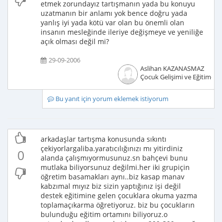
etmek zorundayız tartışmanın yada bu konuyu
uzatmanın bir anlamı yok bence doğru yada
yanlış iyi yada kötü var olan bu önemli olan
insanın mesleğinde ileriye değişmeye ve yeniliğe
açık olması değil mi?
29-09-2006
Aslihan KAZANASMAZ
Çocuk Gelişimi ve Eğitimcisi
Bu yanıt için yorum eklemek istiyorum
arkadaşlar tartışma konusunda sıkıntı
çekiyorlargaliba.yaratıcılığınızı mı yitirdiniz
0
alanda çalışmıyormusunuz.sn bahçevi bunu
mutlaka biliyorsunuz değilmi.her iki grupiçin
öğretim basamakları aynı..biz kasap manav
kabzımal mıyız biz sizin yaptığınız işi değil
destek eğitimine gelen çocuklara okuma yazma
toplamaçıkarma öğretiyoruz. biz bu çocukların
bulunduğu eğitim ortamını biliyoruz.o