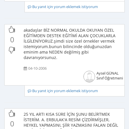
Bu yanıt için yorum eklemek istiyorum
akadaşlar BİZ NORMAL OKULDA OKUYAN ÖZEL
EĞİTİMDEN DESTEK EĞİTİMİ ALAN ÇOCUKLARLA
0
İLGİLENİYORUZ.şimdi size özel örnekler vermek
istemiyorum.bunun bilincinde olduğunuzdan
eminim ama NEDEN değilmiş gibi
davranıyorsunuz.
04-10-2006
Aysel GÜNAL
Sınıf Öğretmeni
Bu yanıt için yorum eklemek istiyorum
25 YIL ARTI KISA SÜRE İÇİN ŞUNU BELİRTMEK
İSTERİM. A. ERBULAK'A RESİM ÇİZDİRMİŞLER,
0
HEYKEL YAPMASINI, ŞİİR YAZMASINI FALAN DEĞİL