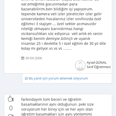
var,emeğimle gocunmadan para
kazanabilirim.ben bildiğim işi yapıyorum.
tepende kamera veli izler yöneticiler izler gelir
üniversiteden hocalarınız izler sınıfınızda özel
eğitimci 3 stajiyer.... özel sektör acımasızdır
niteliği olmayanı barındırmaz.hangi
vicdansızlıktan söz ediyoruz. veli artık etı senin
kemiği benim demiyor.bilinçli ve uyanık
insanlar.25 i devlette 5 i özel eğitim de 30 yıl dile
kolay mı geliyor.vs vs vs ........
30-09-2006
Aysel GÜNAL
Sınıf Öğretmeni
Bu yanıt için yorum eklemek istiyorum
farkındayım tüm beceri ve öğretim
basamaklarının aynı olduğunun. peki size
0
soruyorum her birey için ve her aynı olan
öğretim basamakları için aynı yöntemimi