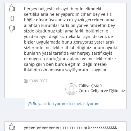
herşey belgeyle olsaydı bende elimdeki
sertifikalarla neler yapardım cihan bey ve siz
0
böğle düşünüyosanız çok yazık gerçekten ama
allahtan kurumlar farkı biliyor ve fahrettin bey
sizde okudunuz tabi ama farklı bölümleri o
yüzden aynı değil siz nekadar aynı desenizde
bizler uygulamada bunu görüyoruz yeter artık
sizlerinde meslekleri ihlal ettiğiniz unutmayınki
bunların yasal tarafıda var herşey sertifikayla
olmuyoo.. okuduğunuz alana ve mesleklerinize
sahip çıkın ben burda eğitimi değil meslek
ihlalinin olmamasını söylüyorum.. saygılar..
13-09-2007
Zülfiye ÇAKIR
Çocuk Gelişim ve Eğitim Uzma
Bu yanıt için yorum eklemek istiyorum
yeeeeteeeeeeeeerrrrrrrrrrrrrr artıkkkkkkkkkkkkk