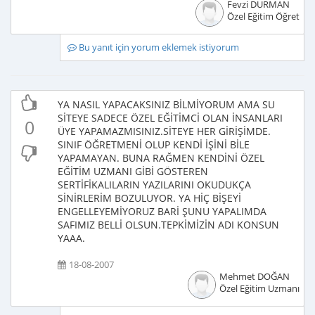
Fevzi DURMAN
Özel Eğitim Öğretme
Bu yanıt için yorum eklemek istiyorum
YA NASIL YAPACAKSINIZ BİLMİYORUM AMA SU
SİTEYE SADECE ÖZEL EĞİTİMCİ OLAN İNSANLARI
0
ÜYE YAPAMAZMISINIZ.SİTEYE HER GİRİŞİMDE.
SINIF ÖĞRETMENİ OLUP KENDİ İŞİNİ BİLE
YAPAMAYAN. BUNA RAĞMEN KENDİNİ ÖZEL
EĞİTİM UZMANI GİBİ GÖSTEREN
SERTİFİKALILARIN YAZILARINI OKUDUKÇA
SİNİRLERİM BOZULUYOR. YA HİÇ BİŞEYİ
ENGELLEYEMİYORUZ BARİ ŞUNU YAPALIMDA
SAFIMIZ BELLİ OLSUN.TEPKİMİZİN ADI KONSUN
YAAA.
18-08-2007
Mehmet DOĞAN
Özel Eğitim Uzmanı