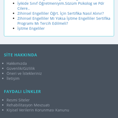
İyikide Sınıf Öğretmeniyim.Sözüm Psikolog ve Pdr
Cilere..
Zihinsel Engelliler Öğrt. İçin Sertifika Nasıl Alınır?
Zihinsel Engelliler Mi Yoksa İşitme Engelliler Sertifika
Programı Mı Tercih Edilmeli?
İşitme Engeliler
SİTE HAKKINDA
Hakkımızda
Güvenlik/Gizlilik
Öneri ve İstekleriniz
İletişim
FAYDALI LİNKLER
Resmi Siteler
Rehabilitasyon Mevzuatı
Kişisel Verilerin Korunması Kanunu