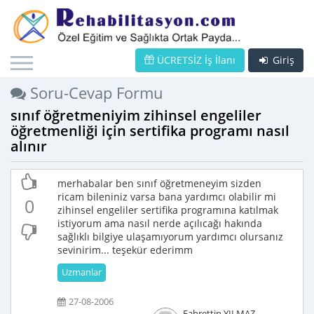
ÜCRETSİZ İş İlanı
Giriş
Soru-Cevap Formu
sınıf öğretmeniyim zihinsel engeliler
öğretmenliği için sertifika programı nasıl
alınır
merhabalar ben sınıf öğretmeneyim sizden
ricam bileniniz varsa bana yardımcı olabilir mi
0
zihinsel engeliler sertifika programına katılmak
istiyorum ama nasıl nerde açılıcağı hakında
sağlıklı bilgiye ulaşamıyorum yardımcı olursanız
sevinirim... teşekür ederimm
Uzmanlar
27-08-2006
Fahrettin YILMAZ