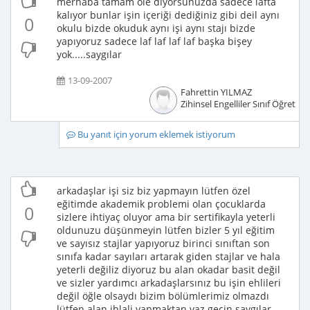
merhaba tamam öle diyorsunuzda sadece lafta
kalıyor bunlar işin içeriği dediğiniz gibi deil aynı
0
okulu bizde okuduk aynı işi aynı stajı bizde
yapıyoruz sadece laf laf laf laf başka bişey
yok.....saygılar
13-09-2007
Fahrettin YILMAZ
Zihinsel Engelliler Sınıf Öğretme
Bu yanıt için yorum eklemek istiyorum
arkadaşlar işi siz biz yapmayın lütfen özel
eğitimde akademik problemi olan çocuklarda
0
sizlere ihtiyaç oluyor ama bir sertifikayla yeterli
oldunuzu düşünmeyin lütfen bizler 5 yıl eğitim
ve sayısız stajlar yapıyoruz birinci sınıftan son
sınıfa kadar sayıları artarak giden stajlar ve hala
yeterli değiliz diyoruz bu alan okadar basit değil
ve sizler yardımcı arkadaşlarsınız bu işin ehlileri
değil öğle olsaydı bizim bölümlerimiz olmazdı
lütfen alan ihlali yapmaktan vaz geçin saygılar..