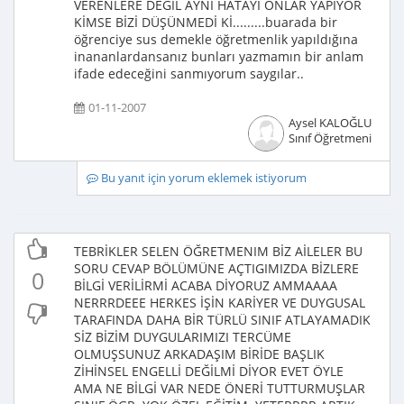
VERENLERE DEĞİL AYNI HATAYI ONLAR YAPIYOR
KİMSE BİZİ DÜŞÜNMEDİ Kİ.........buarada bir
öğrenciye sus demekle öğretmenlik yapıldığına
inananlardansanız bunları yazmamın bir anlam
ifade edeceğini sanmıyorum saygılar..
01-11-2007
Aysel KALOĞLU
Sınıf Öğretmeni
Bu yanıt için yorum eklemek istiyorum
TEBRİKLER SELEN ÖĞRETMENIM BİZ AİLELER BU
SORU CEVAP BÖLÜMÜNE AÇTIGIMIZDA BİZLERE
0
BİLGİ VERİLİRMİ ACABA DİYORUZ AMMAAAA
NERRRDEEE HERKES İŞİN KARİYER VE DUYGUSAL
TARAFINDA DAHA BİR TÜRLÜ SINIF ATLAYAMADIK
SİZ BİZİM DUYGULARIMIZI TERCÜME
OLMUŞSUNUZ ARKADAŞIM BİRİDE BAŞLIK
ZİHİNSEL ENGELLİ DEĞİLMİ DİYOR EVET ÖYLE
AMA NE BİLGİ VAR NEDE ÖNERİ TUTTURMUŞLAR