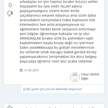
arkadaşlar en iyisi hepiniz bırakın bizzzzz veliler
0
başlayalım bu işee nedir ALLAH aşkına
paylaşamadıgınız sizlere bizler birde
çoçuklarımızı emanet ediyoruz ama sizler daha
aranızdakiiiii tartışmalara nokta koymasını bile
bilemediniz ben artık anlıyamıyorum siz
eğitmenlere herkes kendi seviyesini arttırmaya
yeni bilgiler öğrenmeye baksalar ne iyi olur
ARKADAŞLAR bırakın artık bu polimikleri vakit
kaybetmekten başka birşey değil siz işlerinize
bakın yoookkkkssaaa bu gidişle mesleklerinize
biz velilerde ortak olacagız baktık gördük birsey
yapamıyacaksınız tartışmaktan biz alırız belgeyi
paşa paşa öğretiriz nasıl olur acaba selamlar
13-09-2007
Cihan SEVEN
Diğer
Bu yanıt için yorum eklemek istiyorum