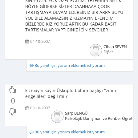
SINIF ÖGR. YOK ÖZEL EĞİTİM. YETERRRR ARTIK
BÖYLE GİDERSE SİZLER DAAHHAAA ÇOOK
TARTIŞMAYA DEVAM EDERSİNİZ BİR ARPA BOYU
YOL BİLE ALAMAZSINIZ KIZMAYIN EFENDİM
BİZLERDE KIZIYORUZ ARTIK BU KADAR BASİT
TARTIŞMALAR YAPTIGINIZ İÇİN SEVGİLER
04-10-2007
Cihan SEVEN
Diğer
Bu yanıt için yorum eklemek istiyorum
kızmayın sayın Üsküplü bölüm başlığı "zihin
engelliler" değil mi ?
0
03-10-2007
Sarp BENGÜ
Psikolojik Danışman ve Rehber Öğretm
Bu yanıt için yorum eklemek istiyorum