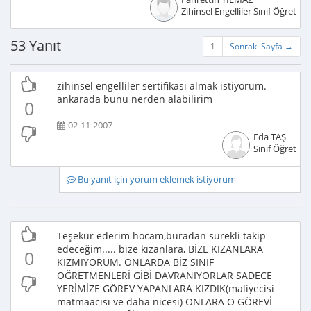
Zihinsel Engelliler Sınıf Öğretme
53 Yanıt
1
Sonraki Sayfa →
zihinsel engelliler sertifikası almak istiyorum.
ankarada bunu nerden alabilirim
0
02-11-2007
Eda TAŞ
Sınıf Öğretme
Bu yanıt için yorum eklemek istiyorum
Teşekür ederim hocam,buradan sürekli takip
edeceğim..... bize kızanlara, BİZE KIZANLARA
0
KIZMIYORUM. ONLARDA BİZ SINIF
ÖĞRETMENLERİ GİBİ DAVRANIYORLAR SADECE
YERİMİZE GÖREV YAPANLARA KIZDIK(maliyecisi
matmaacısı ve daha nicesi) ONLARA O GÖREVİ