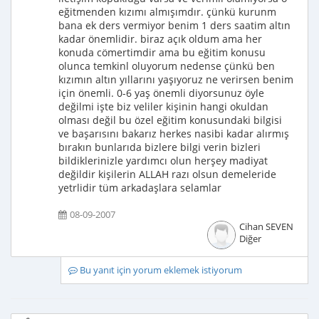
eğitmenden kızımı almışımdır. çünkü kurunm
bana ek ders vermiyor benim 1 ders saatim altın
kadar önemlidir. biraz açık oldum ama her
konuda cömertimdir ama bu eğitim konusu
olunca temkinl oluyorum nedense çünkü ben
kızımın altın yıllarını yaşıyoruz ne verirsen benim
için önemli. 0-6 yaş önemli diyorsunuz öyle
değilmi işte biz veliler kişinin hangi okuldan
olması değil bu özel eğitim konusundaki bilgisi
ve başarısını bakarız herkes nasibi kadar alırmış
bırakın bunlarıda bizlere bilgi verin bizleri
bildiklerinizle yardımcı olun herşey madiyat
değildir kişilerin ALLAH razı olsun demeleride
yetrlidir tüm arkadaşlara selamlar
08-09-2007
Cihan SEVEN
Diğer
Bu yanıt için yorum eklemek istiyorum