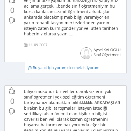
ve şimdi bize yapılan bu haksızlıgı biz yapıyoruz
acı ama gerçek....bende sınıf öğretmeniyim bu
0
kursa katılacam...sınıf öğretmeni arkadaşlar
ankarada olacakmış meb bilgi veremiyor en
yakın rehabilitasyon merkezlerinden yardım
isteyin zaten kurm gönderiyor ve lütfen tarihten
haberiniz olursa yazın ......
11-09-2007
Aysel KALOĞLU
Sınıf Öğretmeni
Bu yanıt için yorum eklemek istiyorum
biliyormusunuz biz veliler olarak sizlerin yok
sınıf ögretmeni yok özel eğitim öğretmeni
0
tartışmanızı okumaktan bıktıkkkkkk. ARKADAŞLAR
bırakın bu gibi tartışmaları isteyen istediği
sertifikayı alsın önemli olan kişilerin bilgisi
özverisi ben veli olarak kızmın öğretmenini
başarısı bakarım ve bakıyorumda eğer bir
iletişim kopuklugu varsa ve verimli olamıyorsa o