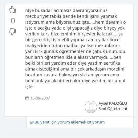
niye bukadar acımasız davranıyorsunuz
mecburiyet tabiki bende kendi işimi yapmak
0
istiyorum ama bilyorsunuz işte.....hem devamlı o
işte olacağız yada o işi yapacağız diye birşey yok
verilen kurs bize eminim birşeyler katacak.....şu
bir gercek işi işin ehli yapmalı ama yıllar önce
maliyeciden tutun matbacıya lise mezunlarını
yani kırk günlük öğretmenler ne çabuk unutuldu
bunların öğretmenlikle alakası varmıydı.....ben
belki birileri yardım eder diye yazdım sertifika
almak istediğimi ama bir çok arkadaşın morelini
bozdum kusura bakmayın sizi anlıyorum ama
beni anlayacak birileri olur diye yazdım,bir umut
işte
15-09-2007
Aysel KALOĞLU
Sınıf Öğretmeni
Bu yanıt için yorum eklemek istiyorum