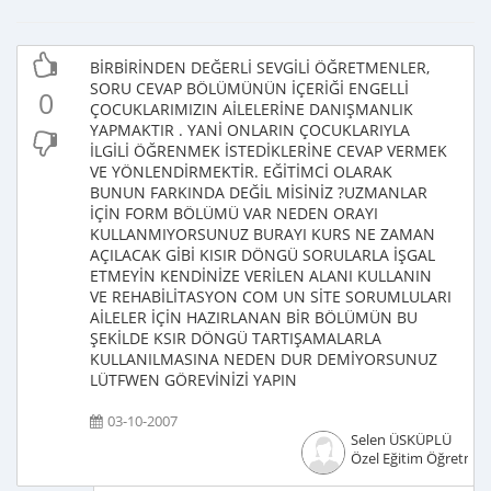
BİRBİRİNDEN DEĞERLİ SEVGİLİ ÖĞRETMENLER,
SORU CEVAP BÖLÜMÜNÜN İÇERİĞİ ENGELLİ
0
ÇOCUKLARIMIZIN AİLELERİNE DANIŞMANLIK
YAPMAKTIR . YANİ ONLARIN ÇOCUKLARIYLA
İLGİLİ ÖĞRENMEK İSTEDİKLERİNE CEVAP VERMEK
VE YÖNLENDİRMEKTİR. EĞİTİMCİ OLARAK
BUNUN FARKINDA DEĞİL MİSİNİZ ?UZMANLAR
İÇİN FORM BÖLÜMÜ VAR NEDEN ORAYI
KULLANMIYORSUNUZ BURAYI KURS NE ZAMAN
AÇILACAK GİBİ KISIR DÖNGÜ SORULARLA İŞGAL
ETMEYİN KENDİNİZE VERİLEN ALANI KULLANIN
VE REHABİLİTASYON COM UN SİTE SORUMLULARI
AİLELER İÇİN HAZIRLANAN BİR BÖLÜMÜN BU
ŞEKİLDE KSIR DÖNGÜ TARTIŞAMALARLA
KULLANILMASINA NEDEN DUR DEMİYORSUNUZ
LÜTFWEN GÖREVİNİZİ YAPIN
03-10-2007
Selen ÜSKÜPLÜ
Özel Eğitim Öğretmen