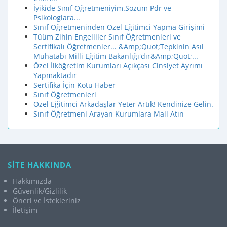
İyikide Sınıf Öğretmeniyim.Sözüm Pdr ve
Psikologlara...
Sınıf Öğretmeninden Özel Eğitimci Yapma Girişimi
Tüüm Zihin Engelliler Sınıf Öğretmenleri ve
Sertifikalı Öğretmenler... &Amp;Quot;Tepkinin Asıl
Muhatabı Milli Eğitim Bakanlığı'dır&Amp;Quot;...
Özel İlköğretim Kurumları Açıkçası Cinsiyet Ayrımı
Yapmaktadır
Sertifika İçin Kötü Haber
Sınıf Öğretmenleri
Özel Eğitimci Arkadaşlar Yeter Artık! Kendinize Gelin.
Sınıf Öğretmeni Arayan Kurumlara Mail Atın
SİTE HAKKINDA
Hakkımızda
Güvenlik/Gizlilik
Öneri ve İstekleriniz
İletişim