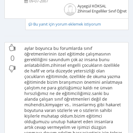
09-07-2007
Ayşegül KÖKSAL
Zihinsel Engelliler Sınıf Öğretme
Bu yanıt için yorum eklemek istiyorum
aylar boyunca bu forumlarda sınıf
öğretmenlerinin özel eğitimde çalışmasının
0
gerekliliğini savundum çok az insana bunu
anlatabildim.zihinsel engelli çocukların özellikle
de hafif ve orta düzeyde yetersizliği olan
çocukların eğitiminde, özellikle de okuma yazma
eğitiminde bizim branşımızın önemini anlatmaya
çalıştım.ne para gözlüğümüz kaldı ne ünvan
hırsızlığımız ne de eğitimciliğimiz.sanki bu
alanda çalışan sınıf öğretmenleri değil de
mühendis,kimyager vs.. insanlarmış gibi hakaret
boyutuna varan sözlerle ve o sözlerin sahibi
kişilerle muhatap oldum.bizim eğitimci
olduğumuzu unutup hakaret eden insanlara
artık cevap vermeyelim ve işimizi düzgün
yapmaya devam edelim.hassasiyetiniz için tekrar