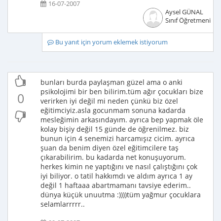
16-07-2007
Aysel GÜNAL
Sınıf Öğretmeni
Bu yanıt için yorum eklemek istiyorum
bunları burda paylaşman güzel ama o anki
psikolojimi bir ben bilirim.tüm ağır çocukları bize
0
verirken iyi değil mi neden çünkü biz özel
eğitimciyiz.asla gocunmam sonuna kadarda
mesleğimin arkasındayım. ayrıca bep yapmak öle
kolay bişiy değil 15 günde de öğrenilmez. biz
bunun için 4 senemizi harcamışız cicim. ayrıca
şuan da benim diyen özel eğitimcilere taş
çıkarabilirim. bu kadarda net konuşuyorum.
herkes kimin ne yaptığını ve nasıl çalıştığını çok
iyi biliyor. o tatil hakkımdı ve aldım ayrıca 1 ay
değil 1 haftaaa abartmamanı tavsiye ederim..
dünya küçük unuutma :))))tüm yağmur çocuklara
selamlarrrrr..