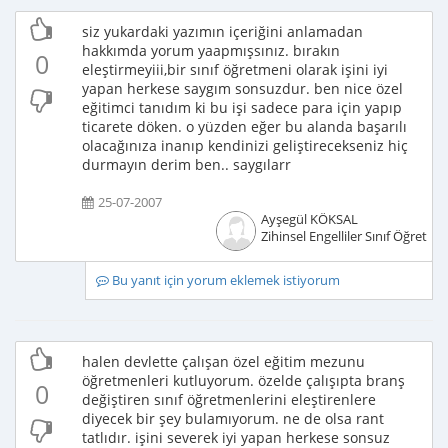
siz yukardaki yazımın içeriğini anlamadan
hakkımda yorum yaapmışsınız. bırakın
0
eleştirmeyiii,bir sınıf öğretmeni olarak işini iyi
yapan herkese saygım sonsuzdur. ben nice özel
eğitimci tanıdım ki bu işi sadece para için yapıp
ticarete döken. o yüzden eğer bu alanda başarılı
olacağınıza inanıp kendinizi geliştirecekseniz hiç
durmayın derim ben.. saygılarr
25-07-2007
Ayşegül KÖKSAL
Zihinsel Engelliler Sınıf Öğretme
Bu yanıt için yorum eklemek istiyorum
halen devlette çalışan özel eğitim mezunu
öğretmenleri kutluyorum. özelde çalışıpta branş
0
değiştiren sınıf öğretmenlerini eleştirenlere
diyecek bir şey bulamıyorum. ne de olsa rant
tatlıdır. işini severek iyi yapan herkese sonsuz