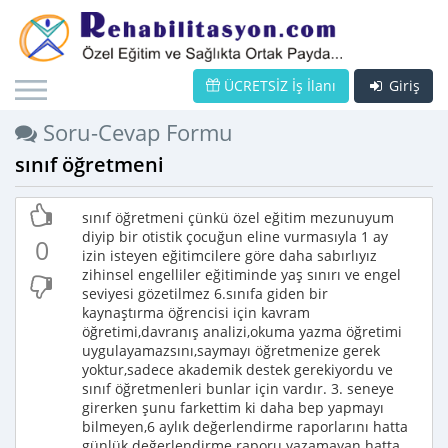
ÜCRETSİZ İş İlanı
Giriş
Soru-Cevap Formu
sınıf öğretmeni
sınıf öğretmeni çünkü özel eğitim mezunuyum
diyip bir otistik çocuğun eline vurmasıyla 1 ay
0
izin isteyen eğitimcilere göre daha sabırlıyız
zihinsel engelliler eğitiminde yaş sınırı ve engel
seviyesi gözetilmez 6.sınıfa giden bir
kaynaştırma öğrencisi için kavram
öğretimi,davranış analizi,okuma yazma öğretimi
uygulayamazsını,saymayı öğretmenize gerek
yoktur,sadece akademik destek gerekiyordu ve
sınıf öğretmenleri bunlar için vardır. 3. seneye
girerken şunu farkettim ki daha bep yapmayı
bilmeyen,6 aylık değerlendirme raporlarını hatta
günlük değerlendirme raporu yazamayan hatta