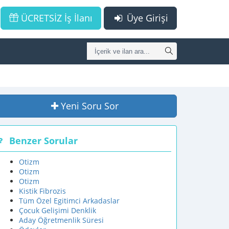
ÜCRETSİZ İş İlanı
Üye Girişi
Yeni Soru Sor
Benzer Sorular
Otizm
Otizm
Otizm
Kistik Fibrozis
Tüm Özel Egitimci Arkadaslar
Çocuk Gelişimi Denklik
Aday Öğretmenlik Süresi