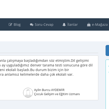
Blog
Soru-Cevap
İlanlar
e-Mağaza
anla çalışmaya başladığımdan söz etmiştim.Dil gelişimi
 ay uyguladığımız denver tarama testi sonucuna göre dil
yeni ekolali başladı.Bu durum bizim için bir
a anlamsız kelimelerde daha çok ekolali var.
Aylin Burcu AYDEMİR
Çocuk Gelişim ve Eğitim Uzmanı