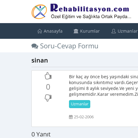
Anasayfa
Kurumlar
Uzmanlar
Soru-Cevap Formu
sinan
Bir kaç ay önce beş yaşındaki sin
konusunda sıkıntımız vardı.Geçen
0
gelişimi 8 aylık seviyede.Ve yeni 
gelişmemidir.Karar veremedim.Zir
Uzmanlar
25-02-2006
0 Yanıt