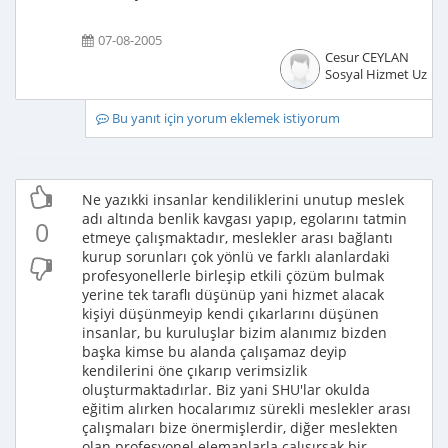
07-08-2005
Cesur CEYLAN
Sosyal Hizmet Uzma
Bu yanıt için yorum eklemek istiyorum
Ne yazıkki insanlar kendiliklerini unutup meslek
adı altında benlik kavgası yapıp, egolarını tatmin
0
etmeye çalışmaktadır, meslekler arası bağlantı
kurup sorunları çok yönlü ve farklı alanlardaki
profesyonellerle birleşip etkili çözüm bulmak
yerine tek taraflı düşünüp yani hizmet alacak
kişiyi düşünmeyip kendi çıkarlarını düşünen
insanlar, bu kuruluşlar bizim alanımız bizden
başka kimse bu alanda çalışamaz deyip
kendilerini öne çıkarıp verimsizlik
oluşturmaktadırlar. Biz yani SHU'lar okulda
eğitim alırken hocalarımız sürekli meslekler arası
çalışmaları bize önermişlerdir, diğer meslekten
olan profesyonel elemanlarla çalışırsak bir