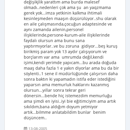
değişikjlik yarattım ama burda malesef
olmadı..nedenleri çok ama şu an yaqzmama
gerek yok...imza yetkinin kalkma ihtimali
kesinleşmeden maaşın düşürülüyor..shu olarak
en aile çalışmasında,çocuğun adaptesinde ve
aynı zamanda ailenin,personel
ilişkilerinde,persone-kurum-aile ilişkilerinde
faydalı olursun ama bunu sana
yaptırmıyorlar..ve bu zoruna gidiyor...beş kuruş
birikmiş param yok 13 aydır çalışıyorum ve
borçlarım var ama umrumda değil,kendi
işimi,kendi yerimde yapıcam...bu arada doğuda
maaş daha fazla 1 e yakın diyorlar ama bu da bir
söylenti..1 sene il müdürlüğünde çalışırsın daha
sonra baktın ki yapamadın istifa eder istediğini
yaparsın ama memurluk haklarını kazanmış
olursun...yıllar sonra tekrar geri
dönersin...bende hiç istemezdim memurluğu
ama şimdi en iyisi..iyi bie eğitimciyim ama artık
sıkıldım,bana aldığım doyum yetmiyor
artık...bilmme anlatabildim bunlar benim
düşüncem..
13-08-2005