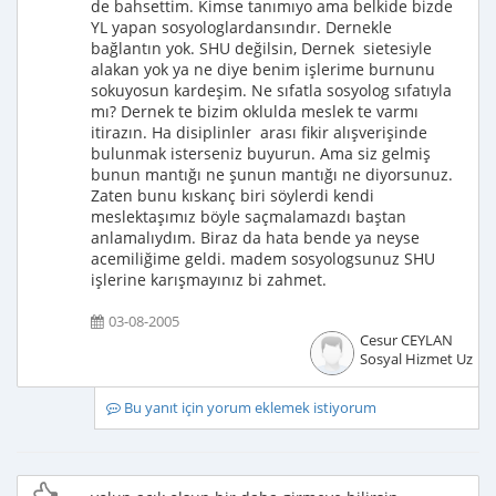
de bahsettim. Kimse tanımıyo ama belkide bizde
YL yapan sosyologlardansındır. Dernekle
bağlantın yok. SHU değilsin, Dernek sietesiyle
alakan yok ya ne diye benim işlerime burnunu
sokuyosun kardeşim. Ne sıfatla sosyolog sıfatıyla
mı? Dernek te bizim oklulda meslek te varmı
itirazın. Ha disiplinler arası fikir alışverişinde
bulunmak isterseniz buyurun. Ama siz gelmiş
bunun mantığı ne şunun mantığı ne diyorsunuz.
Zaten bunu kıskanç biri söylerdi kendi
meslektaşımız böyle saçmalamazdı baştan
anlamalıydım. Biraz da hata bende ya neyse
acemiliğime geldi. madem sosyologsunuz SHU
işlerine karışmayınız bi zahmet.
03-08-2005
Cesur CEYLAN
Sosyal Hizmet Uzma
Bu yanıt için yorum eklemek istiyorum