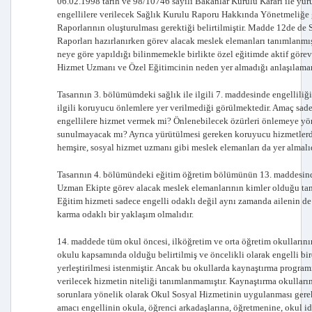
06.02.1998 tarih ve 98/10746 sayılı Bakanlar Kurulu Kararı ile yür
engellilere verilecek Sağlık Kurulu Raporu Hakkında Yönetmeliğe 
Raporlarının oluşturulması gerektiği belirtilmiştir. Madde 12de de
Raporları hazırlanırken görev alacak meslek elemanları tanımlanmış
neye göre yapıldığı bilinmemekle birlikte özel eğitimde aktif görev
Hizmet Uzmanı ve Özel Eğitimcinin neden yer almadığı anlaşılamam
Tasarının 3. bölümümdeki sağlık ile ilgili 7. maddesinde engelliliğ
ilgili koruyucu önlemlere yer verilmediği görülmektedir. Amaç sad
engellilere hizmet vermek mi? Önlenebilecek özürleri önlemeye yö
sunulmayacak mı? Ayrıca yürütülmesi gereken koruyucu hizmetlerde
hemşire, sosyal hizmet uzmanı gibi meslek elemanları da yer almalıd
Tasarının 4. bölümündeki eğitim öğretim bölümünün 13. maddesind
Uzman Ekipte görev alacak meslek elemanlarının kimler olduğu ta
Eğitim hizmeti sadece engelli odaklı değil aynı zamanda ailenin de 
karma odaklı bir yaklaşım olmalıdır.
14. maddede tüm okul öncesi, ilköğretim ve orta öğretim okulların
okulu kapsamında olduğu belirtilmiş ve öncelikli olarak engelli bir
yerleştirilmesi istenmiştir. Ancak bu okullarda kaynaştırma program
verilecek hizmetin niteliği tanımlanmamıştır. Kaynaştırma okulları
sorunlara yönelik olarak Okul Sosyal Hizmetinin uygulanması ger
amacı engellinin okula, öğrenci arkadaşlarına, öğretmenine, okul 