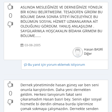
ASLINDA MESLEĞİNİZE VE DERNEĞİNİZE YÖNELİK
BİR KONU BELİRTMEDİM. TESADÜFEN GİRDİM BU
0
BÖLÜME DAHA SONRA SİTEYİ İNCELEYİNCE BU
BÖLÜMÜN SOSYAL HİZMET UZMANLARINA AİT
OLDUĞUNU GÖRDÜM. YANLIŞ ANLAŞILDIM .
SAYGILARIMLA HOŞCAKALIN BİDAHA GİRMEM BU
BÖLÜME......
03-08-2005
Hasan BASRİ
Diğer
Bu yanıt için yorum eklemek istiyorum
Dernek yönetiminde hasan güneş var ben seni
onunla karıştıtırdım. Daha yeni dernekten
0
geldim. Herkesi tanıyorum fakat seni
çıkaramadım Hasan basri bey. Senin eğer sosyal
hizmetle bi derdin olmasa burda işlerimize
çomak sokmaya çalışmazdın. Dernekte senden