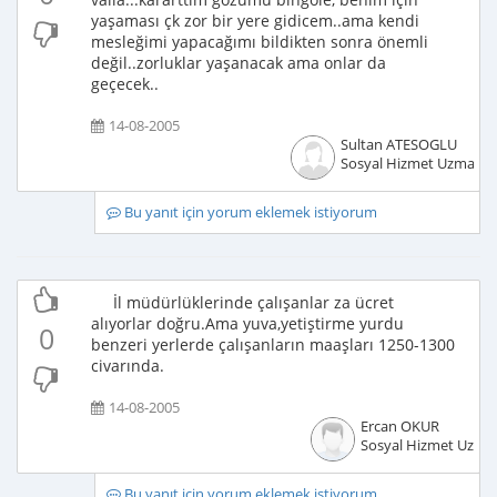
yaşaması çk zor bir yere gidicem..ama kendi
mesleğimi yapacağımı bildikten sonra önemli
değil..zorluklar yaşanacak ama onlar da
geçecek..
14-08-2005
Sultan ATESOGLU
Sosyal Hizmet Uzmanı
Bu yanıt için yorum eklemek istiyorum
İl müdürlüklerinde çalışanlar za ücret
alıyorlar doğru.Ama yuva,yetiştirme yurdu
0
benzeri yerlerde çalışanların maaşları 1250-1300
civarında.
14-08-2005
Ercan OKUR
Sosyal Hizmet Uzma
Bu yanıt için yorum eklemek istiyorum