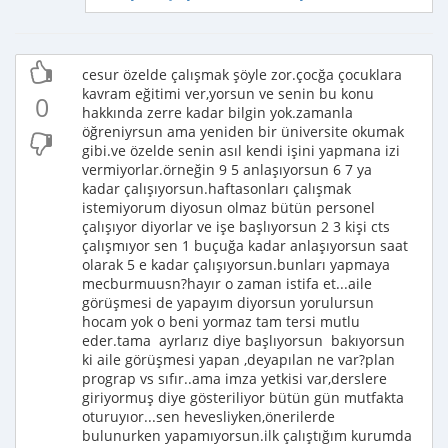
cesur özelde çalışmak şöyle zor.çocğa çocuklara
kavram eğitimi ver,yorsun ve senin bu konu
0
hakkında zerre kadar bilgin yok.zamanla
öğreniyrsun ama yeniden bir üniversite okumak
gibi.ve özelde senin asıl kendi işini yapmana izi
vermiyorlar.örneğin 9 5 anlaşıyorsun 6 7 ya
kadar çalışıyorsun.haftasonları çalışmak
istemiyorum diyosun olmaz bütün personel
çalışıyor diyorlar ve işe başlıyorsun 2 3 kişi cts
çalışmıyor sen 1 buçuğa kadar anlaşıyorsun saat
olarak 5 e kadar çalışıyorsun.bunları yapmaya
mecburmuusn?hayır o zaman istifa et...aile
görüşmesi de yapayım diyorsun yorulursun
hocam yok o beni yormaz tam tersi mutlu
eder.tama ayrlarız diye başlıyorsun bakıyorsun
ki aile görüşmesi yapan ,deyapılan ne var?plan
prograp vs sıfır..ama imza yetkisi var,derslere
giriyormuş diye gösteriliyor bütün gün mutfakta
oturuyıor...sen hevesliyken,önerilerde
bulunurken yapamıyorsun.ilk çalıştığım kurumda