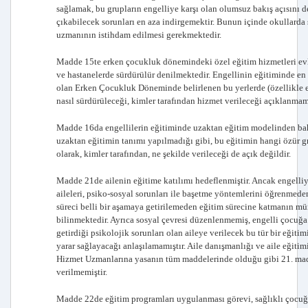
sağlamak, bu grupların engelliye karşı olan olumsuz bakış açısını d
çıkabilecek sorunları en aza indirgemektir. Bunun içinde okullarda
uzmanının istihdam edilmesi gerekmektedir.
Madde 15te erken çocukluk dönemindeki özel eğitim hizmetleri ev
ve hastanelerde sürdürülür denilmektedir. Engellinin eğitiminde e
olan Erken Çocukluk Döneminde belirlenen bu yerlerde (özellikle e
nasıl sürdürüleceği, kimler tarafından hizmet verileceği açıklanmamı
Madde 16da engellilerin eğitiminde uzaktan eğitim modelinden ba
uzaktan eğitimin tanımı yapılmadığı gibi, bu eğitimin hangi özür 
olarak, kimler tarafından, ne şekilde verileceği de açık değildir.
Madde 21de ailenin eğitime katılımı hedeflenmiştir. Ancak engelli
aileleri, psiko-sosyal sorunları ile başetme yöntemlerini öğrenmed
süreci belli bir aşamaya getirilemeden eğitim sürecine katmanın 
bilinmektedir. Ayrıca sosyal çevresi düzenlenmemiş, engelli çocuğ
getirdiği psikolojik sorunları olan aileye verilecek bu tür bir eğitim
yarar sağlayacağı anlaşılamamıştır. Aile danışmanlığı ve aile eğitim
Hizmet Uzmanlarına yasanın tüm maddelerinde olduğu gibi 21. ma
verilmemiştir.
Madde 22de eğitim programları uygulanması görevi, sağlıklı çocu