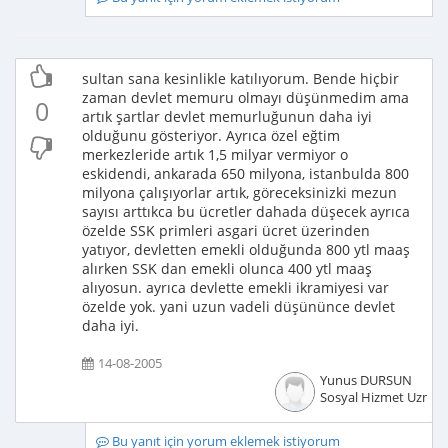
sultan sana kesinlikle katılıyorum. Bende hiçbir
zaman devlet memuru olmayı düşünmedim ama
0
artık şartlar devlet memurluğunun daha iyi
olduğunu gösteriyor. Ayrıca özel eğtim
merkezleride artık 1,5 milyar vermiyor o
eskidendi, ankarada 650 milyona, istanbulda 800
milyona çalışıyorlar artık, göreceksinizki mezun
sayısı arttıkca bu ücretler dahada düşecek ayrıca
özelde SSK primleri asgari ücret üzerinden
yatıyor, devletten emekli olduğunda 800 ytl maaş
alırken SSK dan emekli olunca 400 ytl maaş
alıyosun. ayrıca devlette emekli ikramiyesi var
özelde yok. yani uzun vadeli düşününce devlet
daha iyi.
14-08-2005
Yunus DURSUN
Sosyal Hizmet Uzman
Bu yanıt için yorum eklemek istiyorum