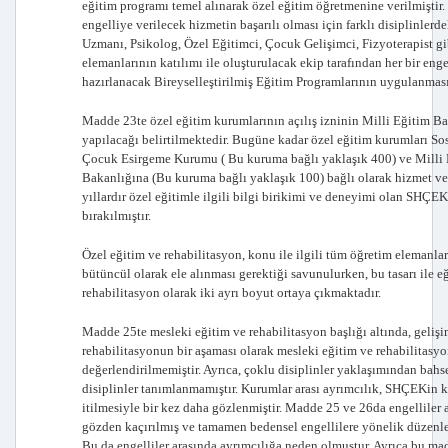
eğitim programı temel alınarak özel eğitim öğretmenine verilmiştir.
engelliye verilecek hizmetin başarılı olması için farklı disiplinlerd
Uzmanı, Psikolog, Özel Eğitimci, Çocuk Gelişimci, Fizyoterapist gi
elemanlarının katılımı ile oluşturulacak ekip tarafından her bir enge
hazırlanacak Bireyselleştirilmiş Eğitim Programlarının uygulanmas
Madde 23te özel eğitim kurumlarının açılış izninin Milli Eğitim Ba
yapılacağı belirtilmektedir. Bugüne kadar özel eğitim kurumları So
Çocuk Esirgeme Kurumu ( Bu kuruma bağlı yaklaşık 400) ve Milli
Bakanlığına (Bu kuruma bağlı yaklaşık 100) bağlı olarak hizmet v
yıllardır özel eğitimle ilgili bilgi birikimi ve deneyimi olan SHÇEK
bırakılmıştır.
Özel eğitim ve rehabilitasyon, konu ile ilgili tüm öğretim elemanlar
bütüncül olarak ele alınması gerektiği savunulurken, bu tasarı ile e
rehabilitasyon olarak iki ayrı boyut ortaya çıkmaktadır.
Madde 25te mesleki eğitim ve rehabilitasyon başlığı altında, gelişi
rehabilitasyonun bir aşaması olarak mesleki eğitim ve rehabilitasy
değerlendirilmemiştir. Ayrıca, çoklu disiplinler yaklaşımından bah
disiplinler tanımlanmamıştır. Kurumlar arası ayrımcılık, SHÇEKin 
itilmesiyle bir kez daha gözlenmiştir. Madde 25 ve 26da engelliler a
gözden kaçırılmış ve tamamen bedensel engellilere yönelik düzenle
Bu da engelliler arasında ayrımcılığa neden olmuştur. Ayrıca bu ma