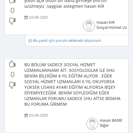
yolun açık olsun bir daha girmeye bilirsin
üzülmeyiz .saygılar astegmen hasan KIR
0
03-08-2005
Hasan KIR
Sosyal Hizmet Uzma
Bu yanıt için yorum eklemek istiyorum
BU BÖLÜM SADECE SOSYAL HİZMET
UZMANLARINAMI AİT. SOSYOLOGLAR İLE SHU
0
BENİM BİLDİĞİM 4 YIL EĞİTİM ALIYOR . EĞER
SOSYAL HİZMET UZMANLARI 6 YIL OKUYORSA
YÜKSEK LİSANS AYARI EĞİTİM ALIYORSA BİŞEY
DİYEMİYECEĞİM. BENİM SÖYLEDİĞİM EĞER
UZMANLAR FORUMU SADECE SHU AİTSE BİDAHA
BU FORUMA GİRMEM
03-08-2005
Hasan BASRİ
Diğer