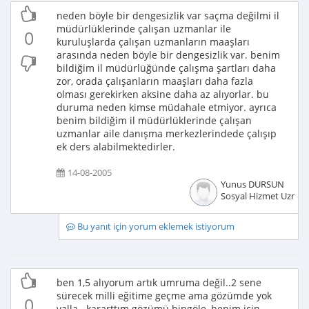
neden böyle bir dengesizlik var saçma değilmi il
müdürlüklerinde çalışan uzmanlar ile
0
kuruluşlarda çalışan uzmanların maaşları
arasında neden böyle bir dengesizlik var. benim
bildiğim il müdürlüğünde çalışma şartları daha
zor, orada çalışanların maaşları daha fazla
olması gerekirken aksine daha az alıyorlar. bu
duruma neden kimse müdahale etmiyor. ayrıca
benim bildiğim il müdürlüklerinde çalışan
uzmanlar aile danışma merkezlerindede çalışıp
ek ders alabilmektedirler.
14-08-2005
Yunus DURSUN
Sosyal Hizmet Uzman
Bu yanıt için yorum eklemek istiyorum
ben 1,5 alıyorum artık umruma değil..2 sene
sürecek milli eğitime geçme ama gözümde yok
0
valla...kararttım gözümü bingöle, benim için