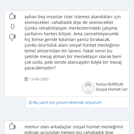
ayhan bey insanlar ister istemez atandıkları için
sevinecekler, rahatladık diye de sevinecekler
0
Çünkü rehabilitasyon merkezlerindeki çalışma
şartlarını herkes biliyor. Ama zannetmiyorumki
hiç kimse geride kalanları yanlız bırakacak,
çünkü özürlülük alanı sosyal hizmet mesleğinin
temel alnlarından bir tanesi. Fakat senin bu
şekilde mesaj atman bir meslektaşın olarak beni
çok üzdü, peki sende atansaydın böyle bir mesaj
yazacakmıydın?
13-08-2005
Yunus DURSUN
Sosyal Hizmet Uzman
Bu yanıt için yorum eklemek istiyorum
memur olan arkadaşlar sosyal hizmet mesleğinin
gidişatı açısından hemen biz rahatladık diye