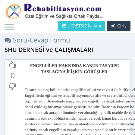
ÜCRETSİZ İş İlanı
Giriş
Soru-Cevap Formu
SHU DERNEĞİ ve ÇALIŞMALARI
ENGELLİLER HAKKINDA KANUN TASARISI
TASLAĞINA İLİŞKİN GÖRÜŞLER
0
Tasarının amaç bölümünde; engelliler ailesi ve çevresi ile birlikte e
Engellilerin eğitimi ve rehabilitasyonunda aile ve çevre birinci de
taşımaktadır. Bu nedenle amaç, sadece engellinin değil, ailesinin ve
dahil edildiği bir amaç olarak geliştirilmelidir. Tasarının kapsam b
almakta ancak amaç bölümünde yer almadığı için ilk madde ile çeli
Tasarının sonraki bölümlerinde hizmet verecek kamu kurum ve kurul
verilecek hizmet türlerine ilişkin olarak sadece tıbbi rehabilitasyon
edilmiş, ancak engellinin yaşadığı çevreye yönelik bir hizmetten b