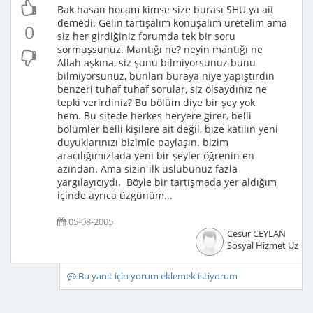
Bak hasan hocam kimse size burası SHU ya ait
demedi. Gelin tartışalım konuşalım üretelim ama
0
siz her girdiğiniz forumda tek bir soru
sormuşsunuz. Mantığı ne? neyin mantığı ne
Allah aşkına, siz şunu bilmiyorsunuz bunu
bilmiyorsunuz, bunları buraya niye yapıştırdın
benzeri tuhaf tuhaf sorular, siz olsaydınız ne
tepki verirdiniz? Bu bölüm diye bir şey yok
hem. Bu sitede herkes heryere girer, belli
bölümler belli kişilere ait değil, bize katılın yeni
duyuklarınızı bizimle paylaşın. bizim
aracılığımızlada yeni bir şeyler öğrenin en
azından. Ama sizin ilk uslubunuz fazla
yargılayıcıydı. Böyle bir tartışmada yer aldığım
içinde ayrıca üzgünüm...
05-08-2005
Cesur CEYLAN
Sosyal Hizmet Uzma
Bu yanıt için yorum eklemek istiyorum