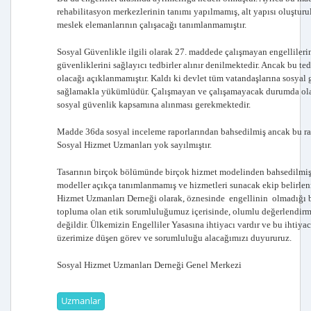
rehabilitasyon merkezlerinin tanımı yapılmamış, alt yapısı oluştur
meslek elemanlarının çalışacağı tanımlanmamıştır.
Sosyal Güvenlikle ilgili olarak 27. maddede çalışmayan engellileri
güvenliklerini sağlayıcı tedbirler alınır denilmektedir. Ancak bu ted
olacağı açıklanmamıştır. Kaldı ki devlet tüm vatandaşlarına sosyal
sağlamakla yükümlüdür. Çalışmayan ve çalışamayacak durumda ola
sosyal güvenlik kapsamına alınması gerekmektedir.
Madde 36da sosyal inceleme raporlarından bahsedilmiş ancak bu r
Sosyal Hizmet Uzmanları yok sayılmıştır.
Tasarının birçok bölümünde birçok hizmet modelinden bahsedilmi
modeller açıkça tanımlanmamış ve hizmetleri sunacak ekip belirlen
Hizmet Uzmanları Derneği olarak, öznesinde  engellinin  olmadığı b
topluma olan etik sorumluluğumuz içerisinde, olumlu değerlendir
değildir. Ülkemizin Engelliler Yasasına ihtiyacı vardır ve bu ihtiya
üzerimize düşen görev ve sorumluluğu alacağımızı duyururuz.
Sosyal Hizmet Uzmanları Derneği Genel Merkezi
Uzmanlar