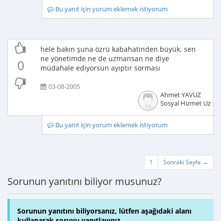
Bu yanıt için yorum eklemek istiyorum
hele bakın şuna özrü kabahatinden büyük. sen
ne yönetimde ne de uzmansan ne diye
0
müdahale ediyorsun ayıptır sorması
03-08-2005
Ahmet YAVUZ
Sosyal Hizmet Uzma
Bu yanıt için yorum eklemek istiyorum
1
Sonraki Sayfa →
Sorunun yanıtını biliyor musunuz?
Sorunun yanıtını biliyorsanız, lütfen aşağıdaki alanı
kullanarak soruyu yanıtlayınız.