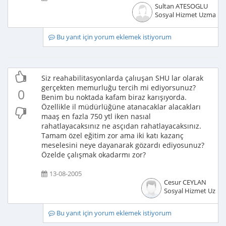
Sultan ATESOGLU
Sosyal Hizmet Uzmanı
Bu yanıt için yorum eklemek istiyorum
Siz reahabilitasyonlarda çalıuşan SHU lar olarak
gerçekten memurluğu tercih mi ediyorsunuz?
0
Benim bu noktada kafam biraz karışıyorda.
Özellikle il müdürlüğüne atanacaklar alacakları
maaş en fazla 750 ytl iken nasıal
rahatlayacaksınız ne asçıdan rahatlayacaksınız.
Tamam özel eğitim zor ama iki katı kazanç
meselesini neye dayanarak gözardı ediyosunuz?
Özelde çalışmak okadarmı zor?
13-08-2005
Cesur CEYLAN
Sosyal Hizmet Uzma
Bu yanıt için yorum eklemek istiyorum