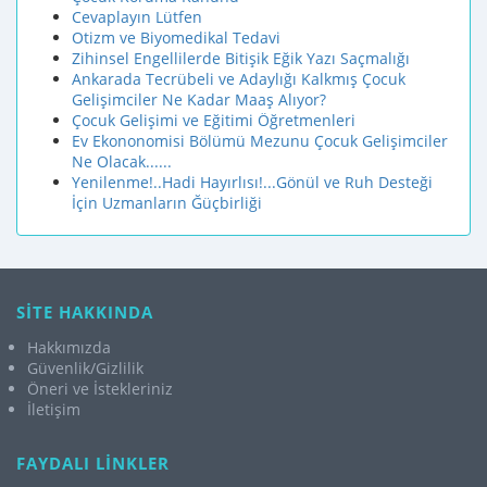
Cevaplayın Lütfen
Otizm ve Biyomedikal Tedavi
Zihinsel Engellilerde Bitişik Eğik Yazı Saçmalığı
Ankarada Tecrübeli ve Adaylığı Kalkmış Çocuk
Gelişimciler Ne Kadar Maaş Alıyor?
Çocuk Gelişimi ve Eğitimi Öğretmenleri
Ev Ekononomisi Bölümü Mezunu Çocuk Gelişimciler
Ne Olacak......
Yenilenme!..Hadi Hayırlısı!...Gönül ve Ruh Desteği
İçin Uzmanların Ğüçbirliği
SİTE HAKKINDA
Hakkımızda
Güvenlik/Gizlilik
Öneri ve İstekleriniz
İletişim
FAYDALI LİNKLER