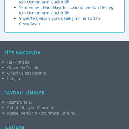
İçin Uzmanların Ğüçbirliği
Yenilenme!..Hadi Hayırlısı!...Gönül ve Ruh Desteği
İçin Uzmanların Ğüçbirliği
Shçek'te Çalışan Çocuk Gelişimciler Lütfen
Cevaplayın.
SİTE HAKKINDA
Hakkımızda
Güvenlik/Gizlilik
Öneri ve İstekleriniz
İletişim
FAYDALI LİNKLER
Resmi Siteler
Rehabilitasyon Mevzuatı
Kişisel Verilerin Korunması Kanunu
İLETİŞİM