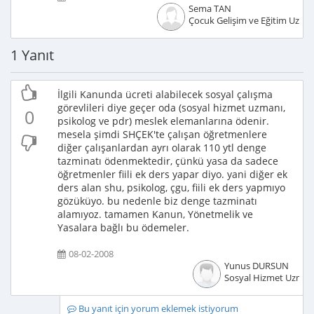
Sema TAN
Çocuk Gelişim ve Eğitim Uzma
1 Yanıt
İlgili Kanunda ücreti alabilecek sosyal çalışma
görevlileri diye geçer oda (sosyal hizmet uzmanı,
0
psikolog ve pdr) meslek elemanlarına ödenir.
mesela şimdi SHÇEK'te çalışan öğretmenlere
diğer çalışanlardan ayrı olarak 110 ytl denge
tazminatı ödenmektedir, çünkü yasa da sadece
öğretmenler fiili ek ders yapar diyo. yani diğer ek
ders alan shu, psikolog, çgu, fiili ek ders yapmıyo
gözüküyo. bu nedenle biz denge tazminatı
alamıyoz. tamamen Kanun, Yönetmelik ve
Yasalara bağlı bu ödemeler.
08-02-2008
Yunus DURSUN
Sosyal Hizmet Uzman
Bu yanıt için yorum eklemek istiyorum