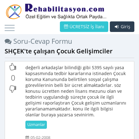
ÜCRETSİZ İş İlanı
Giriş
Soru-Cevap Formu
SHÇEK'te çalışan Çocuk Gelişimciler
değerli arkadaşlar bilindiği gibi 5395 sayılı yasa
kapsasmında tedbir kararlarına istinaden Çocuk
0
koruma Kanununda belirtilen sosyal çalışma
görevlilerinin belli bir ücret almaktadırlar. söz
konusu ücretten neden lisans mezunu olan ve
tedbirin uygulandıığı süreçte çocuk ile ilgli
gelişimi raporlaştıran Çocuk gelişim uzmanlarını
yararlanamamaktadır. konu ile ilgili bilgisi
olanlar buraya yazarsa sevinirim.
Uzmanlar
05-02-2008