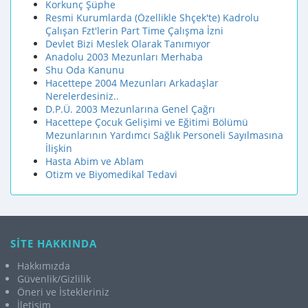
Korkunç Şüphe
Resmi Kurumlarda (Özellikle Shçek'te) Kadrolu
Çalışan Fzt'lerin Part Time Çalışma İzni
Devlet Bizi Meslek Olarak Tanımıyor
Anadolu 2003 Mezunları Merhaba
Shu Oda Kanunu
Hacettepe 2004 Mezunları Arkadaşlar
Nerelerdesiniz..
D.P.Ü. 2003 Mezunlarına Genel Çağrı
Hacettepe Çocuk Gelişimi ve Eğitimi Bölümü
Mezunlarının Yardımcı Sağlık Personeli Sayılmasına
İlişkin
Hasta Abim ve Ablam
Otizm ve Biyomedikal Tedavi
SİTE HAKKINDA
Hakkımızda
Güvenlik/Gizlilik
Öneri ve İstekleriniz
İletişim