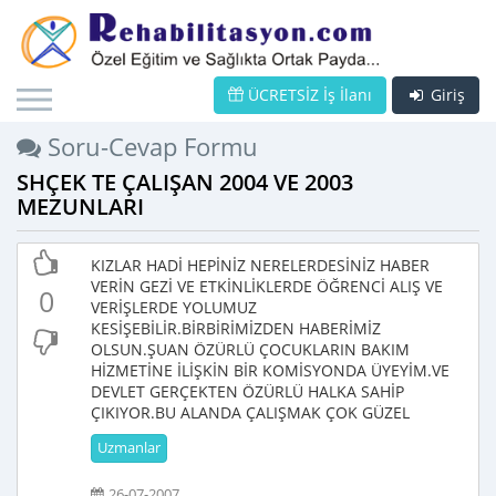
ÜCRETSİZ İş İlanı
Giriş
Soru-Cevap Formu
SHÇEK TE ÇALIŞAN 2004 VE 2003
MEZUNLARI
KIZLAR HADİ HEPİNİZ NERELERDESİNİZ HABER
VERİN GEZİ VE ETKİNLİKLERDE ÖĞRENCİ ALIŞ VE
0
VERİŞLERDE YOLUMUZ
KESİŞEBİLİR.BİRBİRİMİZDEN HABERİMİZ
OLSUN.ŞUAN ÖZÜRLÜ ÇOCUKLARIN BAKIM
HİZMETİNE İLİŞKİN BİR KOMİSYONDA ÜYEYİM.VE
DEVLET GERÇEKTEN ÖZÜRLÜ HALKA SAHİP
ÇIKIYOR.BU ALANDA ÇALIŞMAK ÇOK GÜZEL
Uzmanlar
26-07-2007