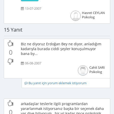
13-07-2007
Hasret CEYLAN
Psikolog
15 Yanıt
Biz ne diyoruz Erdoğan Bey ne diyor, anladığım
kadarıyla burada ciddi şeyler konuşulmuyor
0
bana by...
06-08-2007
Cahit SARI
Psikolog
Bu yanıt için yorum eklemek istiyorum
arkadaşlar teslerle ilgili programlardan
yararlanmak istiyorsanız başka bir seçenek daha
0
var diye biliyorum.. bir yıl kadar önce psikolojik