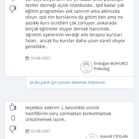
testler derneği açıldı istanbulda.. tpd kadar çok
eğitim programları yok sanırım ama aklınızda
olsun..tpd nin kurslarına da gittim ben ama ne
yazıkki kurs ücretleri çok zorluyor..ankarada
birçok eğitimler oluyor dernek haricinde..
öğretim üyelerinin verdiği aile terapisi kursları
falan.. ancak bu kurslar daha uzun süreli oluyor
genellikle..
03-08-2007
Erdoğan BUHURCİ
Psikolog
Bu yanıt için yorum eklemek istiyorum
teşekkür ederim :)..kesinlikle sizinle
hemfikirim.soru sormaktan korkutmamak
0
ürkütmemek lazım..
02-08-2007
Hasret CEYLAN