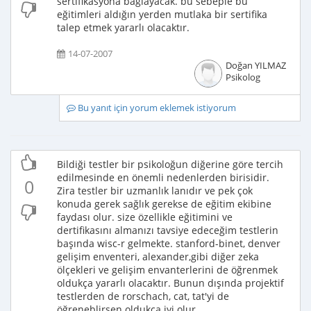
sertifikasyona bağlayacak. bu sebeple bu
eğitimleri aldığın yerden mutlaka bir sertifika
talep etmek yararlı olacaktır.
14-07-2007
Doğan YILMAZ
Psikolog
Bu yanıt için yorum eklemek istiyorum
Bildiği testler bir psikoloğun diğerine göre tercih
edilmesinde en önemli nedenlerden birisidir.
0
Zira testler bir uzmanlık lanıdır ve pek çok
konuda gerek sağlık gerekse de eğitim ekibine
faydası olur. size özellikle eğitimini ve
dertifikasını almanızı tavsiye edeceğim testlerin
başında wisc-r gelmekte. stanford-binet, denver
gelişim enventeri, alexander,gibi diğer zeka
ölçekleri ve gelişim envanterlerini de öğrenmek
oldukça yararlı olacaktır. Bunun dışında projektif
testlerden de rorschach, cat, tat'yi de
öğreneblirsen oldukça iyi olur.