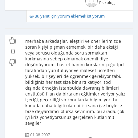
Psikolog
Bu yanıt için yorum eklemek istiyorum
merhaba arkadaşlar. eleştiri ve önerilerimizde
soran kişiyi pişman etmemek, bir daha eksiği
0
veya sorusu olduğunda soru sormaktan
korkmasına sebep olmamak önemli diye
düşünüyorum. hasret hanım kursların çoğu tpd
tarafından yürütülüyor ve malesef ücretleri
yüksek. bir şeyleri de öğrenmek gerekiyor tabi,
bildiğiniz her test size bir artı katıyor. tpd
dışında örneğin istanbulda davranış bilimleri
enstitüsü filan da birtakım eğitimler veriyor yalız
içeriği, geçerliliği vb konularda bilgim yok. bu
konuda daha bilgili olan birisi sana (ve böylece
bize de)yardımcı olursa sevinirim. bu arada, çok
iyi kriz yönetiyorsunuz gerçekten kutlarım:)
sevgiler
01-08-2007