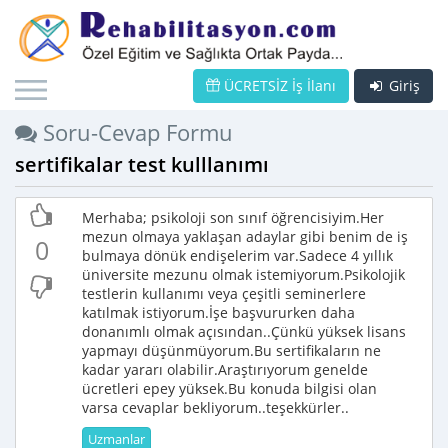
ÜCRETSİZ İş İlanı
Giriş
Soru-Cevap Formu
sertifikalar test kulllanımı
Merhaba; psikoloji son sınıf öğrencisiyim.Her
mezun olmaya yaklaşan adaylar gibi benim de iş
0
bulmaya dönük endişelerim var.Sadece 4 yıllık
üniversite mezunu olmak istemiyorum.Psikolojik
testlerin kullanımı veya çeşitli seminerlere
katılmak istiyorum.İşe başvururken daha
donanımlı olmak açısından..Çünkü yüksek lisans
yapmayı düşünmüyorum.Bu sertifikaların ne
kadar yararı olabilir.Araştırıyorum genelde
ücretleri epey yüksek.Bu konuda bilgisi olan
varsa cevaplar bekliyorum..teşekkürler..
Uzmanlar