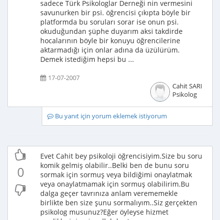
sadece Türk Psikologlar Derneği nin vermesini
savunurken bir psi. öğrencisi çıkıpta böyle bir
platformda bu soruları sorar ise onun psi.
okuduğundan şüphe duyarım aksi takdirde
hocalarının böyle bir konuyu öğrencilerine
aktarmadığı için onlar adına da üzülürüm.
Demek istediğim hepsi bu ...
17-07-2007
Cahit SARI
Psikolog
Bu yanıt için yorum eklemek istiyorum
Evet Cahit bey psikoloji öğrencisiyim.Size bu soru
komik gelmiş olabilir..Belki ben de bunu soru
0
sormak için sormuş veya bildiğimi onaylatmak
veya onaylatmamak için sormuş olabilirim.Bu
dalga geçer tavrınıza anlam verememekle
birlikte ben size şunu sormalıyım..Siz gerçekten
psikolog musunuz?Eğer öyleyse hizmet