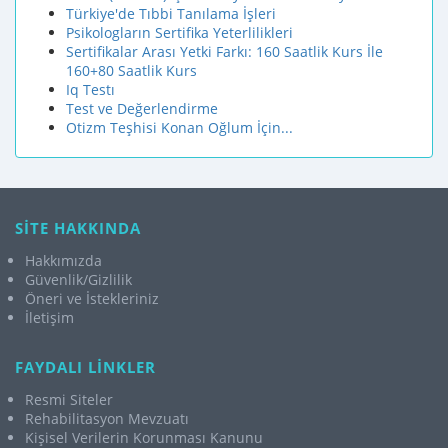
Türkiye'de Tıbbi Tanılama İşleri
Psikologların Sertifika Yeterlilikleri
Sertifikalar Arası Yetki Farkı: 160 Saatlik Kurs İle
160+80 Saatlik Kurs
Iq Testı
Test ve Değerlendirme
Otizm Teşhisi Konan Oğlum İçin...
SİTE HAKKINDA
Hakkımızda
Güvenlik/Gizlilik
Öneri ve İstekleriniz
İletişim
FAYDALI LİNKLER
Resmi Siteler
Rehabilitasyon Mevzuatı
Kişisel Verilerin Korunması Kanunu