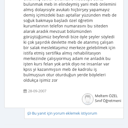
bulunmak meb in elindeymiş yani meb önlemini
almış dolayısıyle avukatı hiçbirşey yapamayız
demiş içimizdeki bazı aptallar yüzünden meb de
soğuk bakmaya başladı özel öğretim
kurumlarının telefon numarasını bu siteden
alarak aradık mevzuat bölümünden
görüştüğümüz beyfendi bize öyle şeyler söyledi
ki çok şaşırdık devlette meb de atanmış çalışan
bir salak meslektaşımız merkeze gelebilmek için
istifa etmiş sertifika almış rehabilitasyon
merkezinde çalışıyormuş adam ne anladık bu
işten kurs felan yok artık diyo ne insanlar var
kpss yi kazanmışsın meb de kadrolu iş
bulmuşsun otur oturduğun yerde böyleleri
oldukça işimiz zor
28-09-2007
Meltem ÖZEL
Sınıf Öğretmeni
Bu yanıt için yorum eklemek istiyorum