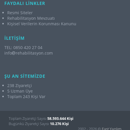
FAYDALI LİNKLER
Resmi Siteler
Rehabilitasyon Mevzuatı
Kişisel Verilerin Korunması Kanunu
İLETİŞİM
TEL: 0850 420 27 04
info
rehabilitasyon.com
ŞU AN SİTEMİZDE
238 Ziyaretçi
5 Uzman Üye
Toplam 243 Kişi Var
Toplam Ziyaretçi Sayısı
58.593.644 Kişi
Bugünkü Ziyaretçi Sayısı
10.276 Kişi
2002 - 2026 ©
Fast Yazılım