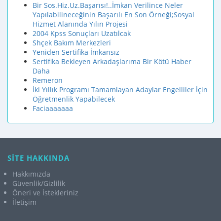
Bir Sos.Hiz.Uz.Başarısı!..İmkan Verilince Neler
Yapılabilineceğinin Başarılı En Son Örneği;Sosyal
Hizmet Alanında Yılın Projesi
2004 Kpss Sonuçları Uzatılcak
Shçek Bakım Merkezleri
Yeniden Sertifika İmkansız
Sertifika Bekleyen Arkadaşlarıma Bir Kötü Haber
Daha
Remeron
İki Yıllık Programı Tamamlayan Adaylar Engelliler İçin
Öğretmenlik Yapabilecek
Faciaaaaaaa
SİTE HAKKINDA
Hakkımızda
Güvenlik/Gizlilik
Öneri ve İstekleriniz
İletişim