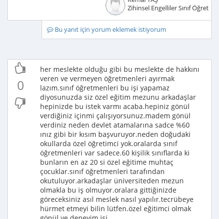
Zihinsel Engelliler Sınıf Öğretme
Bu yanıt için yorum eklemek istiyorum
her meslekte olduğu gibi bu meslekte de hakkını
veren ve vermeyen öğretmenleri ayırmak
0
lazım.sınıf öğretmenleri bu işi yapamaz
diyosunuzda siz özel eğitim mezunu arkadaşlar
hepinizde bu istek varmı acaba.hepiniz gönül
verdiğiniz içinmi çalışıyorsunuz.madem gönül
verdiniz neden devlet atamalarına sadce %60
ınız gibi bir kısım başvuruyor.neden doğudaki
okullarda özel öğretimci yok.oralarda sınıf
öğretmenleri var sadece.60 kişilik sınıflarda ki
bunların en az 20 si özel eğitime muhtaç
çocuklar.sınıf öğretmenleri tarafından
okutuluyor.arkadaşlar üniversiteden mezun
olmakla bu iş olmuyor.oralara gittiğinizde
göreceksiniz asıl meslek nasıl yapılır.tecrübeye
hürmet etmeyi bilin lütfen.özel eğitimci olmak
gönül ve deneyim işi.