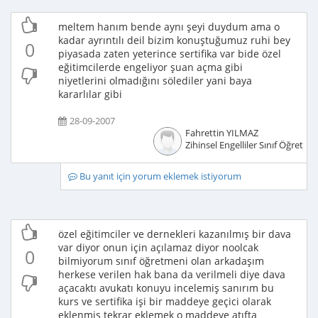
meltem hanım bende aynı şeyi duydum ama o
kadar ayrıntılı deil bizim konuştuğumuz ruhi bey
0
piyasada zaten yeterince sertifika var bide özel
eğitimcilerde engeliyor şuan açma gibi
niyetlerini olmadığını sölediler yani baya
kararlılar gibi
28-09-2007
Fahrettin YILMAZ
Zihinsel Engelliler Sınıf Öğretme
Bu yanıt için yorum eklemek istiyorum
özel eğitimciler ve dernekleri kazanılmış bir dava
var diyor onun için açılamaz diyor noolcak
0
bilmiyorum sınıf öğretmeni olan arkadaşım
herkese verilen hak bana da verilmeli diye dava
açacaktı avukatı konuyu incelemiş sanırım bu
kurs ve sertifika işi bir maddeye geçici olarak
eklenmiş tekrar eklemek o maddeye atıfta