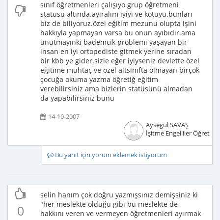
sınıf öğretmenleri çalışıyo grup öğretmeni
statüsü altında.ayıralım iyiyi ve kötüyü.bunları
biz de biliyoruz.özel eğitim mezunu olupta işini
hakkıyla yapmayan varsa bu onun ayıbıdır.ama
unutmayınki bademcik problemi yaşayan bir
insan en iyi ortopediste gitmek yerine sıradan
bir kbb ye gider.sizle eğer iyiyseniz devlette özel
eğitime muhtaç ve özel altsınıfta olmayan birçok
çocuğa okuma yazma öğretiğ eğitim
verebilirsiniz ama bizlerin statüsünü almadan
da yapabilirsiniz bunu
14-10-2007
Aysegül SAVAŞ
İşitme Engelliler Öğretme
Bu yanıt için yorum eklemek istiyorum
selin hanım çok doğru yazmışsınız demişsiniz ki
"her meslekte olduğu gibi bu meslekte de
0
hakkını veren ve vermeyen öğretmenleri ayırmak