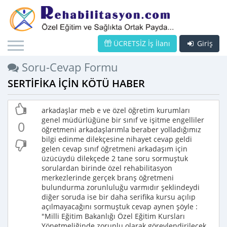
ÜCRETSİZ İş İlanı
Giriş
Soru-Cevap Formu
SERTİFİKA İÇİN KÖTÜ HABER
arkadaşlar meb e ve özel öğretim kurumları
genel müdürlüğüne bir sınıf ve işitme engelliler
0
öğretmeni arkadaşlarımla beraber yolladığımız
bilgi edinme dilekçesine nihayet cevap geldi
gelen cevap sınıf öğretmeni arkadaşım için
üzücüydü dilekçede 2 tane soru sormuştuk
sorulardan birinde özel rehabilitasyon
merkezlerinde gerçek branş öğretmeni
bulundurma zorunluluğu varmıdır şeklindeydi
diğer soruda ise bir daha serifika kursu açılıp
açılmayacağını sormuştuk cevap aynen şöyle :
"Milli Eğitim Bakanlığı Özel Eğitim Kursları
Yönetmeliğinde zorunlu olarak görevlendirilecek