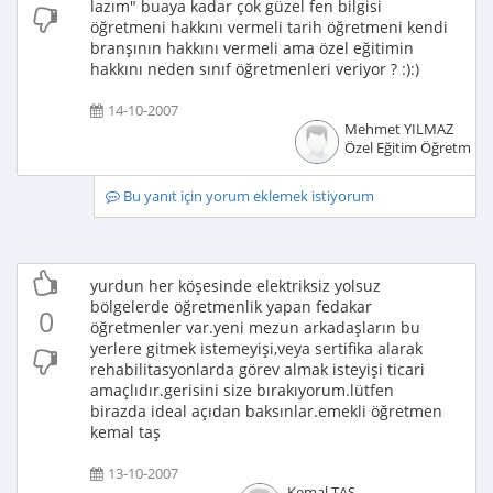
lazım" buaya kadar çok güzel fen bilgisi
öğretmeni hakkını vermeli tarih öğretmeni kendi
branşının hakkını vermeli ama özel eğitimin
hakkını neden sınıf öğretmenleri veriyor ? :):)
14-10-2007
Mehmet YILMAZ
Özel Eğitim Öğretmeni
Bu yanıt için yorum eklemek istiyorum
yurdun her köşesinde elektriksiz yolsuz
bölgelerde öğretmenlik yapan fedakar
0
öğretmenler var.yeni mezun arkadaşların bu
yerlere gitmek istemeyişi,veya sertifika alarak
rehabilitasyonlarda görev almak isteyişi ticari
amaçlıdır.gerisini size bırakıyorum.lütfen
birazda ideal açıdan baksınlar.emekli öğretmen
kemal taş
13-10-2007
Kemal TAŞ