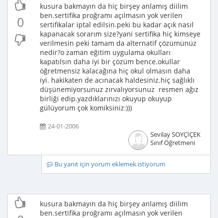
kusura bakmayın da hiç birşey anlamış diilim
ben.sertifika proğramı açılmasın yok verilen
0
sertifikalar iptal edilsin.peki bu kadar açık nasıl
kapanacak sorarım size?yani sertifika hiç kimseye
verilmesin peki tamam da alternatif çözümünüz
nedir?o zaman eğitim uygulama okulları
kapatılsın daha iyi bir çözüm bence.okullar
öğretmensiz kalacağına hiç okul olmasın daha
iyi. hakikaten de acınacak haldesiniz.hiç sağlıklı
düşünemiyorsunuz zırvalıyorsunuz resmen ağız
birliği edip.yazdıklarınızı okuyup okuyup
gülüyorum çok komiksiniz:)))
24-01-2006
Sevilay SOYÇİÇEK
Sınıf Öğretmeni
Bu yanıt için yorum eklemek istiyorum
kusura bakmayın da hiç birşey anlamış diilim
ben.sertifika proğramı açılmasın yok verilen