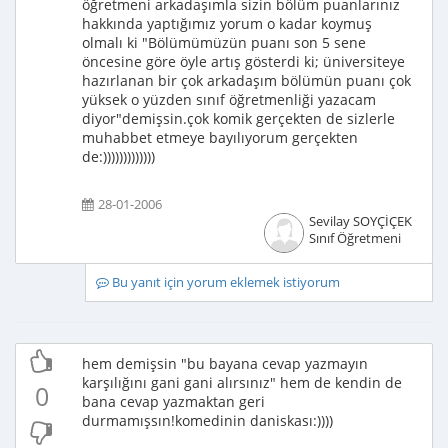
öğretmeni arkadaşımla sizin bölüm puanlarınız
hakkında yaptığımız yorum o kadar koymuş
olmalı ki "Bölümümüzün puanı son 5 sene
öncesine göre öyle artış gösterdi ki; üniversiteye
hazırlanan bir çok arkadaşım bölümün puanı çok
yüksek o yüzden sınıf öğretmenliği yazacam
diyor"demişsin.çok komik gerçekten de sizlerle
muhabbet etmeye bayılıyorum gerçekten
de:)))))))))))))
28-01-2006
Sevilay SOYÇİÇEK
Sınıf Öğretmeni
Bu yanıt için yorum eklemek istiyorum
hem demişsin "bu bayana cevap yazmayın
karşılığını gani gani alırsınız" hem de kendin de
0
bana cevap yazmaktan geri
durmamışsın!komedinin daniskası:))))