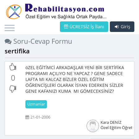
ÜCRETSİZ İş İlanı
Giriş
Soru-Cevap Formu
sertifika
öZEL EĞİTİMCİ ARKADAŞLAR YENİ BİR SERTİFİKA
PROGRAMI AÇILIYO NE YAPCAZ ? GENE SADECE
0
LAFTA MI KALCAZ BİZLER ÖZEL EĞİTİM
ÖĞRENCİŞLERİ OLARAK İSYAN EDERKEN SİZLER
GENE KAFANIZI KUMA MI GÖMECEKSİNİZ?
Uzmanlar
21-01-2006
Kara DENİZ
Özel Eğitim Öğretme