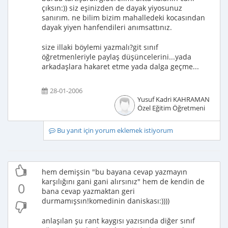
çıksın:)) siz eşinizden de dayak yiyosunuz
sanırım. ne bilim bizim mahalledeki kocasından
dayak yiyen hanfendileri anımsattınız.
size illaki böylemi yazmalı?git sınıf
öğretmenleriyle paylaş düşüncelerini...yada
arkadaşlara hakaret etme yada dalga geçme...
28-01-2006
Yusuf Kadri KAHRAMAN
Özel Eğitim Öğretmeni
Bu yanıt için yorum eklemek istiyorum
hem demişsin "bu bayana cevap yazmayın
karşılığını gani gani alırsınız" hem de kendin de
0
bana cevap yazmaktan geri
durmamışsın!komedinin daniskası:))))
anlaşılan şu rant kaygısı yazısında diğer sınıf