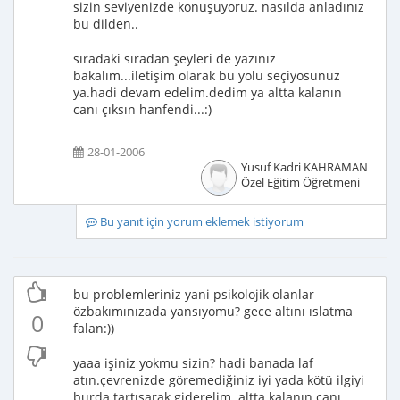
sizin seviyenizde konuşuyoruz. nasılda anladınız
bu dilden..
sıradaki sıradan şeyleri de yazınız
bakalım...iletişim olarak bu yolu seçiyosunuz
ya.hadi devam edelim.dedim ya altta kalanın
canı çıksın hanfendi...:)
28-01-2006
Yusuf Kadri KAHRAMAN
Özel Eğitim Öğretmeni
Bu yanıt için yorum eklemek istiyorum
bu problemleriniz yani psikolojik olanlar
özbakımınızada yansıyomu? gece altını ıslatma
0
falan:))
yaaa işiniz yokmu sizin? hadi banada laf
atın.çevrenizde göremediğiniz iyi yada kötü ilgiyi
burda tartışarak giderelim. altta kalanın canı