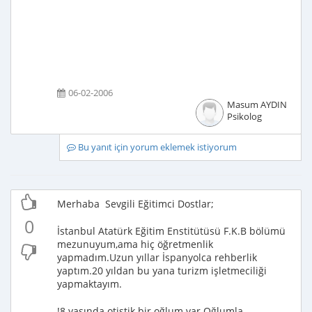
06-02-2006
Masum AYDIN
Psikolog
Bu yanıt için yorum eklemek istiyorum
Merhaba Sevgili Eğitimci Dostlar;
0
İstanbul Atatürk Eğitim Enstitütüsü F.K.B bölümü
mezunuyum,ama hiç öğretmenlik
yapmadım.Uzun yıllar İspanyolca rehberlik
yaptım.20 yıldan bu yana turizm işletmeciliği
yapmaktayım.
!8 yaşında otistik bir oğlum var.Oğlumla