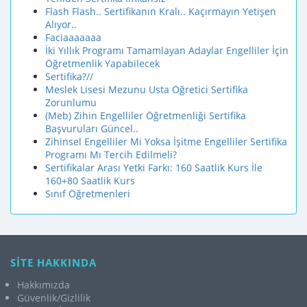
Flash Flash.. Sertifikanın Kralı.. Kaçırmayın Yetişen
Alıyor..
Faciaaaaaaa
İki Yıllık Programı Tamamlayan Adaylar Engelliler İçin
Öğretmenlik Yapabilecek
Sertifika?//
Meslek Lisesi Mezunu Usta Öğretici Sertifika
Zorunlumu
(Meb) Zihin Engelliler Öğretmenliği Sertifika
Başvuruları Güncel..
Zihinsel Engelliler Mi Yoksa İşitme Engelliler Sertifika
Programı Mı Tercih Edilmeli?
Sertifikalar Arası Yetki Farkı: 160 Saatlik Kurs İle
160+80 Saatlik Kurs
Sınıf Öğretmenleri
SİTE HAKKINDA
Hakkımızda
Güvenlik/Gizlilik