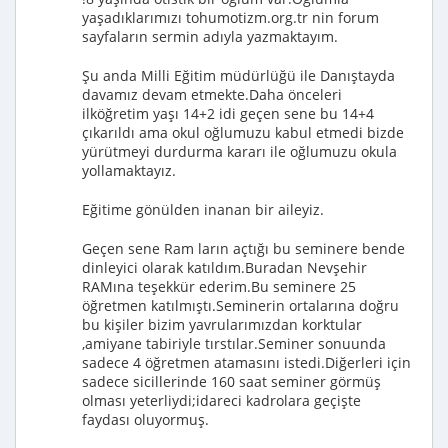
yaşadıklarımızı tohumotizm.org.tr nin forum
sayfaların sermin adıyla yazmaktayım.
Şu anda Milli Eğitim müdürlüğü ile Danıştayda
davamız devam etmekte.Daha önceleri
ilköğretim yaşı 14+2 idi geçen sene bu 14+4
çıkarıldı ama okul oğlumuzu kabul etmedi bizde
yürütmeyi durdurma kararı ile oğlumuzu okula
yollamaktayız.
Eğitime gönülden inanan bir aileyiz.
Geçen sene Ram ların açtığı bu seminere bende
dinleyici olarak katıldım.Buradan Nevşehir
RAMına teşekkür ederim.Bu seminere 25
öğretmen katılmıştı.Seminerin ortalarına doğru
bu kişiler bizim yavrularımızdan korktular
,amiyane tabiriyle tırstılar.Seminer sonuunda
sadece 4 öğretmen atamasını istedi.Diğerleri için
sadece sicillerinde 160 saat seminer görmüş
olması yeterliydi;idareci kadrolara geçişte
faydası oluyormuş.