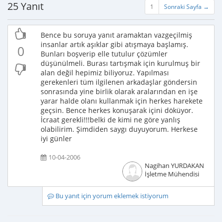
25 Yanıt
1
Sonraki Sayfa →
Bence bu soruya yanıt aramaktan vazgeçilmiş
insanlar artık aşıklar gibi atışmaya başlamış.
0
Bunları boşverip elle tutulur çözümler
düşünülmeli. Burası tartışmak için kurulmuş bir
alan değil hepimiz biliyoruz. Yapılması
gerekenleri tüm ilgilenen arkadaşlar göndersin
sonrasında yine birlik olarak aralarından en işe
yarar halde olanı kullanmak için herkes harekete
geçsin. Bence herkes konuşarak içini döküyor.
İcraat gerekli!!!belki de kimi ne göre yanlış
olabilirim. Şimdiden saygı duyuyorum. Herkese
iyi günler
10-04-2006
Nagihan YURDAKAN
İşletme Mühendisi
Bu yanıt için yorum eklemek istiyorum