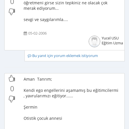
0
öğretmeni girse sizin tepkiniz ne olacak çok
merak ediyorum...
sevgi ve saygılarımla....
05-02-2006
Yucel USU
Eğitim Uzmanı
Bu yanıt için yorum eklemek istiyorum
Aman Tanrım;
0
Kendi ego engellerini aşamamış bu eğitimcilermi
, yavrularımızı eğitiyor......
Şermin
Otistik çocuk annesi