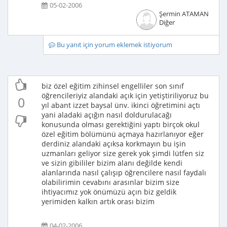
05-02-2006
Şermin ATAMAN
Diğer
Bu yanıt için yorum eklemek istiyorum
biz özel eğitim zihinsel engelliler son sınıf
öğrencileriyiz alandaki açık için yetiştiriliyoruz bu
0
yıl abant izzet baysal ünv. ikinci öğretimini açtı
yani aladaki açığın nasıl doldurulacağı
konusunda olması gerektiğini yaptı birçok okul
özel eğitim bölümünü açmaya hazırlanıyor eğer
derdiniz alandaki açıksa korkmayın bu işin
uzmanları geliyor size gerek yok şimdi lütfen siz
ve sizin gibililer bizim alanı değilde kendi
alanlarında nasıl çalışıp öğrencilere nasıl faydalı
olabilirimin cevabını arasınlar bizim size
ihtiyacımız yok önümüzü açın biz geldik
yerimiden kalkın artık orası bizim
04-02-2006