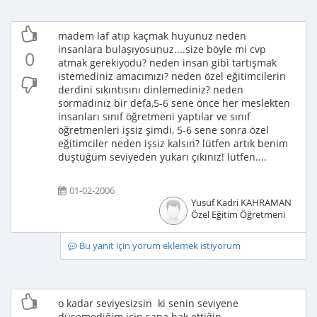
madem laf atıp kaçmak huyunuz neden
insanlara bulaşıyosunuz....size böyle mi cvp
0
atmak gerekiyodu? neden insan gibi tartışmak
istemediniz amacımızı? neden özel eğitimcilerin
derdini sıkıntısını dinlemediniz? neden
sormadınız bir defa,5-6 sene önce her meslekten
insanları sınıf öğretmeni yaptılar ve sınıf
öğretmenleri işsiz şimdi, 5-6 sene sonra özel
eğitimciler neden işsiz kalsın? lütfen artık benim
düştüğüm seviyeden yukarı çıkınız! lütfen....
01-02-2006
Yusuf Kadri KAHRAMAN
Özel Eğitim Öğretmeni
Bu yanıt için yorum eklemek istiyorum
o kadar seviyesizsin ki senin seviyene
düşemediğim için sana hak ettiğin