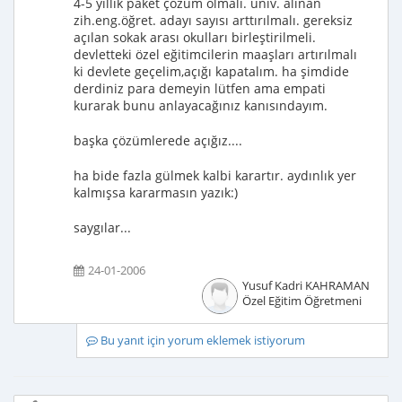
4-5 yıllık paket çözüm olmalı. üniv. alınan
zih.eng.öğret. adayı sayısı arttırılmalı. gereksiz
açılan sokak arası okulları birleştirilmeli.
devletteki özel eğitimcilerin maaşları artırılmalı
ki devlete geçelim,açığı kapatalım. ha şimdide
derdiniz para demeyin lütfen ama empati
kurarak bunu anlayacağınız kanısındayım.
başka çözümlerede açığız....
ha bide fazla gülmek kalbi karartır. aydınlık yer
kalmışsa kararmasın yazık:)
saygılar...
24-01-2006
Yusuf Kadri KAHRAMAN
Özel Eğitim Öğretmeni
Bu yanıt için yorum eklemek istiyorum