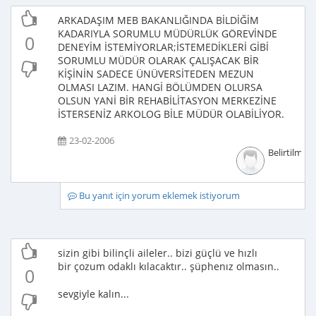
ARKADAŞIM MEB BAKANLIĞINDA BİLDİĞİM
KADARIYLA SORUMLU MÜDÜRLÜK GÖREVİNDE
0
DENEYİM İSTEMİYORLAR;İSTEMEDİKLERİ GİBİ
SORUMLU MÜDÜR OLARAK ÇALIŞACAK BİR
KİŞİNİN SADECE ÜNÜVERSİTEDEN MEZUN
OLMASI LAZIM. HANGİ BÖLÜMDEN OLURSA
OLSUN YANİ BİR REHABİLİTASYON MERKEZİNE
İSTERSENİZ ARKOLOG BİLE MÜDÜR OLABİLİYOR.
23-02-2006
Belirtilmem
Bu yanıt için yorum eklemek istiyorum
sizin gibi bilinçli aileler.. bizi güçlü ve hızlı
bir çozum odaklı kılacaktır.. şüphenız olmasın..
0
sevgiyle kalın...