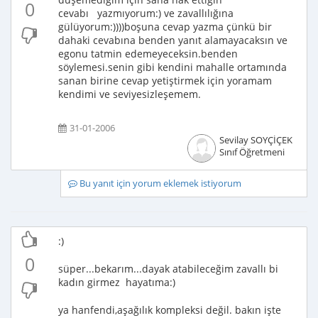
0
cevabı yazmıyorum:) ve zavallılığına
gülüyorum:))))boşuna cevap yazma çünkü bir
dahaki cevabına benden yanıt alamayacaksın ve
egonu tatmin edemeyeceksin.benden
söylemesi.senin gibi kendini mahalle ortamında
sanan birine cevap yetiştirmek için yoramam
kendimi ve seviyesizleşemem.
31-01-2006
Sevilay SOYÇİÇEK
Sınıf Öğretmeni
Bu yanıt için yorum eklemek istiyorum
:)
0
süper...bekarım...dayak atabileceğim zavallı bi
kadın girmez hayatıma:)
ya hanfendi,aşağılık kompleksi değil. bakın işte