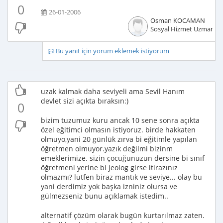
0
26-01-2006
Osman KOCAMAN
Sosyal Hizmet Uzmanı
Bu yanıt için yorum eklemek istiyorum
uzak kalmak daha seviyeli ama Sevil Hanım
devlet sizi açıkta bıraksın:)
0
bizim tuzumuz kuru ancak 10 sene sonra açıkta
özel eğitimci olmasın istiyoruz. birde hakkaten
olmuyo,yani 20 günlük zırva bi eğitimle yapılan
öğretmen olmuyor.yazık değilmi bizinm
emeklerimize. sizin çocuğunuzun dersine bi sınıf
öğretmeni yerine bi jeolog girse itirazınız
olmazmı? lütfen biraz mantık ve seviye... olay bu
yani derdimiz yok başka izniniz olursa ve
gülmezseniz bunu açıklamak istedim..
alternatif çözüm olarak bugün kurtarılmaz zaten.