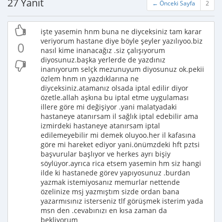
27 Yanıt
← Önceki Sayfa
2
işte yasemin hnm buna ne diyceksiniz tam karar
veriyorum hastane diye böyle şeyler yazılıyoo.biz
0
nasıl kime inanacağız .siz çalışıyorum
diyosunuz.başka yerlerde de yazdınız
inanıyorum selçk mezunuyum diyosunuz ok.pekii
özlem hnm ın yazdıklarına ne
diyceksiniz.atamanız olsada iptal edilir diyor
özetle.allah aşkına bu iptal etme uygulaması
illere göre mi değişiyor .yani malatyadaki
hastaneye atanırsam il sağlık iptal edebilir ama
izmirdeki hastaneye atanırsam iptal
edilemeyebilir mi demek oluyoo.her il kafasına
göre mi hareket ediyor yani.önümzdeki hft pztsi
başvurular başlıyor ve herkes ayrı bişiy
söylüyor.ayrıca rica etsem yasemin hm siz hangi
ilde ki hastanede görev yapıyosunuz .burdan
yazmak istemiyosanız memurlar nettende
özelinize msj yazmıştım sizde ordan bana
yazarmısınız isterseniz tlf görüşmek isterim yada
msn den .cevabınızı en kısa zaman da
bekliyorum