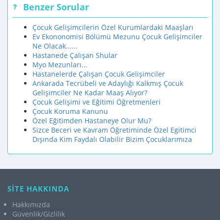
Benzer Sorular
Çocuk Gelişimcilerin Özel Kurumlardaki Maaşları
Ev Ekononomisi Bölümü Mezunu Çocuk Gelişimciler
Ne Olacak......
Hastanede Çalışan Shular
Myo Mezunları...
Hastanelerde Çalışan Çocuk Gelişimciler
Ankarada Tecrübeli ve Adaylığı Kalkmış Çocuk
Gelişimciler Ne Kadar Maaş Alıyor?
Çocuk Gelişimi ve Eğitimi Öğretmenleri
Çocuk Koruma Kanunu
Özel Eğitimden Hastaneye Olur Mu?
Sizce Beceri ve Kavram Öğretiminde Özel Egitimci
Dışında Kim Faydalı Olabilir Bizim Çocuklarımıza
SİTE HAKKINDA
Hakkımızda
Güvenlik/Gizlilik