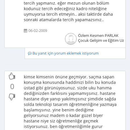
tercih yapmanız. eğer mezun olunan bölüm
kodunuz tercih edeceğiniz kadro niteliğine
uymuyorsa tercih etmeyin.. aksi taktirde daha
sonraki atamalarda tercih yapamazsınız..
06-02-2009
Özlem Kesmen PARLAK
Çocuk Gelişim ve Eğitim Uzma
Bu yanıt için yorum eklemek istiyorum
kimse kimsenin önüne geçmiyor. saçma sapan
konuşma konusunda haddinizi bilin bu konuda
0
üstad gibi görünüyosunuz. sizde uku hanıma
dediğinizden farklısını yapmamışsınız. hastane
hastane diye yanıp yakılmışsınız şimdide sağda
solda teknoloji tasarım öğretmenliğine yazmaya
başlamışsınız. yine benim dediğime
geliyorsunuz madem o kadar güzel biyer
hastane niye siz öğretmenliğe geçmek
istiyorsunuz. ben öğretmenliğimle gurur