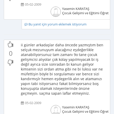
05-02-2009
Yasemin KARATAŞ
Çocuk Gelişimi ve Eğitimi Öğretme
Bu yanıt için yorum eklemek istiyorum
ii günler arkadaşlar daha öncede yazmıştım ben
selçuk mezunuyum alacağınız eşdeğerlikle
0
atanabiliyorsunuz tam zamanı 9o tane çocuk
gelişmcisi alıyolar çok kolay yapılmıyacak bi iş
değil ayrıca size sonradan bi kanun geliyor
kimsenin sizi ordan atma gibi ne bi lüksü var ne
müfettişin böyle bi sorgulaması var bence sizi
kandırmışlr hemen eşdegerlik alın ve atamanızı
yapın tabi istiyorsanız fakat bilmiyorsanız boş
konuşupta olamak isteyenlerinde önüne
geçmeyin. saçma sapan laflar etmeyiniz.
05-02-2009
Yasemin KARATAŞ
Çocuk Gelişimi ve Eğitimi Öğretme