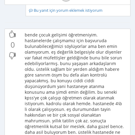
Bu yanıt için yorum eklemek istiyorum
bende çocuk gelişimi öğretmeniyim.
hastanelerde çalışmamız için başvuruda
0
bulunabileceğimizi söylüyorlar ama ben emin
olamıyorum. eş değerlik belgesiyle olur diyenler
var fakat müfettişler geldiğinde bunu bile sorun
edebiliyorlarmış. bunu yaşayan arkadaşlarım
oldu. üstelik sağlam bir yerden aldığım habere
göre sanırım ösym bu defa alan kontrolü
yapacakmış. bu konuyu ciddi ciddi
düşünüyordum yani hastaneye atanma
konusunu ama şimdi emin değilim. bu seneki
kpss'ye çok çalışıp öğretmen olarak atanmak
istiyorum. kadrolu olarak hemde. hastanede 4\b
li olarak çalışıyosun. eş durumundan tayin
hakkından ve bir çok sosyal olanaktan
mahrumsun. yıllık tatilin çok az. sonuçta
öğretmenlik kutsal bir meslek. daha güzel bence.
daha asil buluyorum ben. üstelik hastanede ne