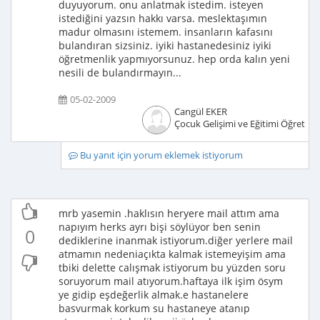
duyuyorum. onu anlatmak istedim. isteyen
istediğini yazsın hakkı varsa. meslektaşımın
madur olmasını istemem. insanların kafasını
bulandıran sizsiniz. iyiki hastanedesiniz iyiki
öğretmenlik yapmıyorsunuz. hep orda kalın yeni
nesili de bulandırmayın...
05-02-2009
Cangül EKER
Çocuk Gelişimi ve Eğitimi Öğretme
Bu yanıt için yorum eklemek istiyorum
mrb yasemin .haklısın heryere mail attım ama
napıyım herks ayrı bişi söylüyor ben senin
0
dediklerine inanmak istiyorum.diğer yerlere mail
atmamın nedeniaçıkta kalmak istemeyişim ama
tbiki delette calışmak istiyorum bu yüzden soru
soruyorum mail atıyorum.haftaya ilk işim ösym
ye gidip eşdeğerlik almak.e hastanelere
basvurmak korkum su hastaneye atanıp