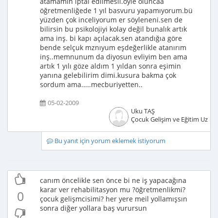
atamamın iptal edilmesii.öyle oluncaa
öğretmenliğede 1 yıl basvuru yapamıyorum.bü
yüzden çok inceliyorum er söyleneni.sen de
bilirsin bu psikolojiyi kolay değil bunalık artık
ama inş. bi kapı açılacak.sen atandığıa göre
bende selçuk mznıyum eşdeğerlikle atanırım
inş..memnunum da diyosun evliyim ben ama
artık 1 yılı göze aldım 1 yıldan sonra eşimin
yanına gelebilirim dimi.kusura bakma çok
sordum ama.....mecburiyetten..
05-02-2009
Uku TAŞ
Çocuk Gelişim ve Eğitim Uzma
Bu yanıt için yorum eklemek istiyorum
canım öncelikle sen önce bi ne iş yapacağına
karar ver rehabilitasyon mu ?öğretmenlikmi?
0
çocuk gelişmcisimi? her yere meil yollamışsın
sonra diğer yollara baş vurursun