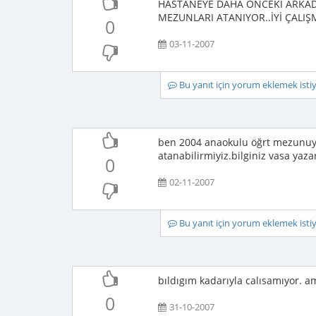
HASTANEYE DAHA ÖNCEKİ ARKADA
MEZUNLARI ATANIYOR..İYİ ÇALIŞ
0
03-11-2007
Bu yanıt için yorum eklemek ist
ben 2004 anaokulu öğrt mezunuyu
atanabilirmiyiz.bilginiz vasa yaza
0
02-11-2007
Bu yanıt için yorum eklemek ist
bıldıgım kadarıyla calısamıyor. a
0
31-10-2007