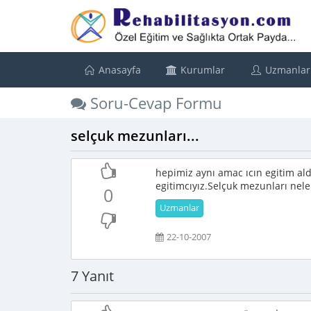
Anasayfa
Kurumlar
Uzmanlar
Soru-Cevap Formu
selçuk mezunları...
hepimiz aynı amac ıcın egitim al
egitimcıyız.Selçuk mezunları nele
0
Uzmanlar
22-10-2007
7 Yanıt