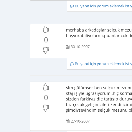
Bu yanıt için yorum eklemek ist
merhaba arkadaşlar selçuk mezunl
başvurabiliyolarmı.puanlar çok dü
0
30-10-2007
Bu yanıt için yorum eklemek ist
slm gülümser.ben selçuk mezunu
staj işiyle uğrasıyorum..hiç sorm
0
sizden farklıyız die tartışıp dur
biz çocuk gelişimcileri kendi iç
şimdi?sevindim selçuk mezunu o
27-10-2007