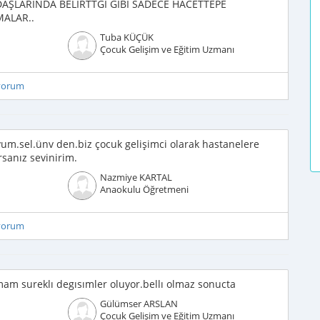
ŞLARINDA BELİRTTĞİ GİBİ SADECE HACETTEPE
MALAR..
Tuba KÜÇÜK
Çocuk Gelişim ve Eğitim Uzmanı
iyorum
m.sel.ünv den.biz çocuk gelişimci olarak hastanelere
rsanız sevinirim.
Nazmiye KARTAL
Anaokulu Öğretmeni
iyorum
mam sureklı degısımler oluyor.bellı olmaz sonucta
Gülümser ARSLAN
Çocuk Gelişim ve Eğitim Uzmanı