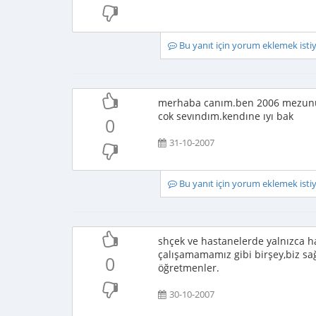
Bu yanıt için yorum eklemek ist
merhaba canım.ben 2006 mezunu
cok sevındım.kendıne ıyı bak
0
31-10-2007
Bu yanıt için yorum eklemek ist
shçek ve hastanelerde yalnızca h
çalışamamamız gibi birşey,biz sağ
0
öğretmenler.
30-10-2007