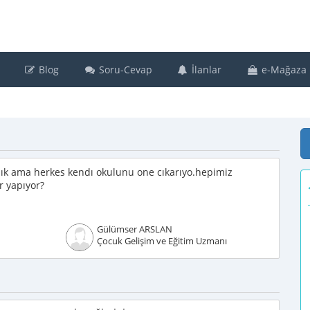
Blog
Soru-Cevap
İlanlar
e-Mağaza
dık ama herkes kendı okulunu one cıkarıyo.hepimiz
r yapıyor?
Gülümser ARSLAN
Çocuk Gelişim ve Eğitim Uzmanı