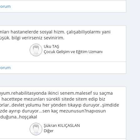
iyorum
arı hastanelerde sosyal hizm. çalışabiliyolarmı yani
şük. bilgi verirseniz sevinirim.
Uku TAŞ
Çocuk Gelişim ve Eğitim Uzmanı
iyorum
yum.rehabilitasyonda ikinci senem.malesef su saçma
a hacettepe mezunları sürekli sitede sitem edip biz
uyorlar..devlet yolumu her yönden tıkayıp duruyor..şimdide
imizde ayırıp duruyor...sen kaç mezunusun?napıosun
lduğuna..hoşçakal
Şükran KILIÇASLAN
Diğer