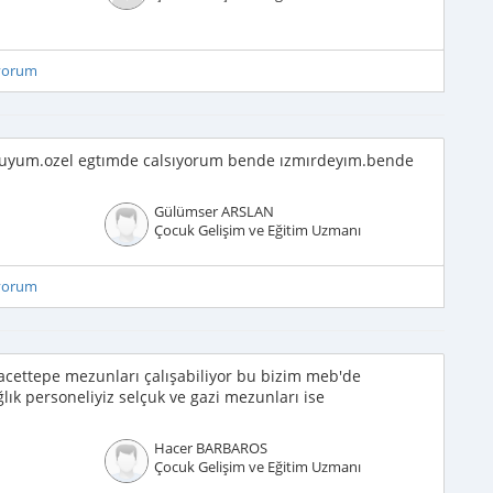
iyorum
yum.ozel egtımde calsıyorum bende ızmırdeyım.bende
Gülümser ARSLAN
Çocuk Gelişim ve Eğitim Uzmanı
iyorum
acettepe mezunları çalışabiliyor bu bizim meb'de
lık personeliyiz selçuk ve gazi mezunları ise
Hacer BARBAROS
Çocuk Gelişim ve Eğitim Uzmanı