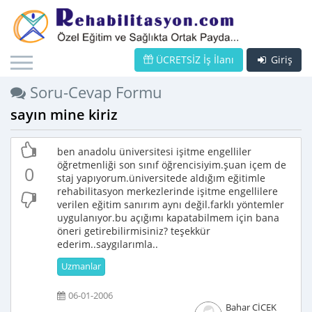
ÜCRETSİZ İş İlanı
Giriş
Soru-Cevap Formu
sayın mine kiriz
ben anadolu üniversitesi işitme engelliler
öğretmenliği son sınıf öğrencisiyim.şuan içem de
0
staj yapıyorum.üniversitede aldığım eğitimle
rehabilitasyon merkezlerinde işitme engellilere
verilen eğitim sanırım aynı değil.farklı yöntemler
uygulanıyor.bu açığımı kapatabilmem için bana
öneri getirebilirmisiniz? teşekkür
ederim..saygılarımla..
Uzmanlar
06-01-2006
Bahar CİCEK