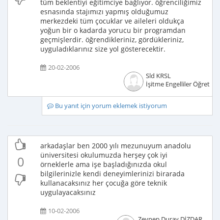
tüm beklentiyi eğitimciye bağlıyor. öğrenciliğimiz
esnasında stajımızı yapmış olduğumuz
merkezdeki tüm çocuklar ve aileleri oldukça
yoğun bir o kadarda yorucu bir programdan
geçmişlerdir. öğrendikleriniz, gördükleriniz,
uyguladıklarınız size yol gösterecektir.
20-02-2006
Sld KRSL
İşitme Engelliler Öğretme
Bu yanıt için yorum eklemek istiyorum
arkadaşlar ben 2000 yılı mezunuyum anadolu
üniversitesi okulumuzda herşey çok iyi
0
örneklerle ama işe başladığınızda okul
bilgilerinizle kendi deneyimlerinizi birarada
kullanacaksınız her çocuğa göre teknik
uygulayacaksınız
10-02-2006
Zeynep Duray DİZDAR