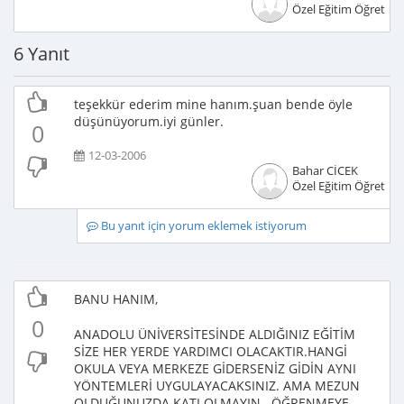
Özel Eğitim Öğretme
6 Yanıt
teşekkür ederim mine hanım.şuan bende öyle
düşünüyorum.iyi günler.
0
12-03-2006
Bahar CİCEK
Özel Eğitim Öğretme
Bu yanıt için yorum eklemek istiyorum
BANU HANIM,
0
ANADOLU ÜNİVERSİTESİNDE ALDIĞINIZ EĞİTİM
SİZE HER YERDE YARDIMCI OLACAKTIR.HANGİ
OKULA VEYA MERKEZE GİDERSENİZ GİDİN AYNI
YÖNTEMLERİ UYGULAYACAKSINIZ. AMA MEZUN
OLDUĞUNUZDA KATI OLMAYIN . ÖĞRENMEYE