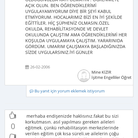
AÇIK OLUN. BEN ÖĞRENDİKLERİMİ
UYGULAYAMIYORUM DİYE BİR ŞEYİ KABUL
ETMİYORUM. HOCALARIMIZ BİZİ EN İYİ ŞEKİLDE
EĞİTTİLER. HİÇ ŞÜPHENİZ OLMASIN.ÖZEL
OKULDA, REHABİLİTASYONDE VE DEVLET
OKULUNDA ÇALIŞTIM AMA ÖĞRENDİKLERİMİ HER
KOŞULDA UYGULAMAYA ÇALIŞTIM. YARARINIDA
GÖRDÜM. UMARIM ÇALIŞMAYA BAŞLADIĞINIZDA
SİZDE UYGULARSINIZ.İYİ GÜNLER
26-02-2006
Mine KİZİR
İşitme Engelliler Öğretme
Bu yanıt için yorum eklemek istiyorum
merhaba endişenizde haklısınız.fakat bu sizi
korkutmasın. asıl yapılması gereken aileleri
0
eğitmek. çünkü rehabilitasyon merkezlerinde
verilen eğitim çok kısa süreli.ve ailelerin çoğu