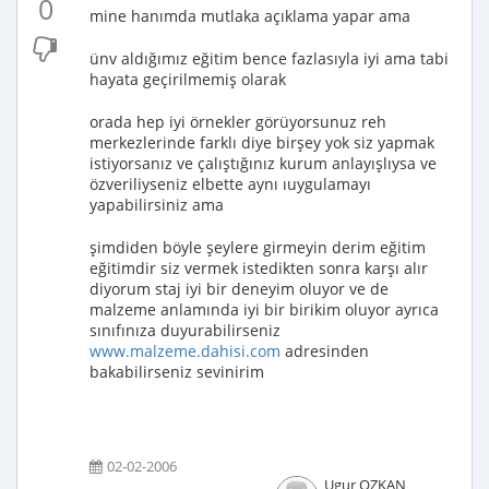
0
mine hanımda mutlaka açıklama yapar ama
ünv aldığımız eğitim bence fazlasıyla iyi ama tabi
hayata geçirilmemiş olarak
orada hep iyi örnekler görüyorsunuz reh
merkezlerinde farklı diye birşey yok siz yapmak
istiyorsanız ve çalıştığınız kurum anlayışlıysa ve
özveriliyseniz elbette aynı ıuygulamayı
yapabilirsiniz ama
şimdiden böyle şeylere girmeyin derim eğitim
eğitimdir siz vermek istedikten sonra karşı alır
diyorum staj iyi bir deneyim oluyor ve de
malzeme anlamında iyi bir birikim oluyor ayrıca
sınıfınıza duyurabilirseniz
www.malzeme.dahisi.com
adresinden
bakabilirseniz sevinirim
02-02-2006
Ugur OZKAN