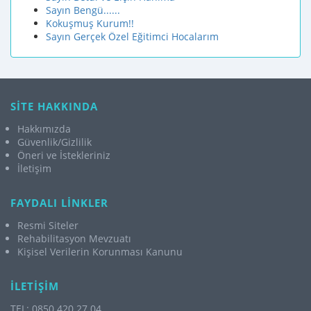
Sayın Bengü......
Kokuşmuş Kurum!!
Sayın Gerçek Özel Eğitimci Hocalarım
SİTE HAKKINDA
Hakkımızda
Güvenlik/Gizlilik
Öneri ve İstekleriniz
İletişim
FAYDALI LİNKLER
Resmi Siteler
Rehabilitasyon Mevzuatı
Kişisel Verilerin Korunması Kanunu
İLETİŞİM
TEL: 0850 420 27 04