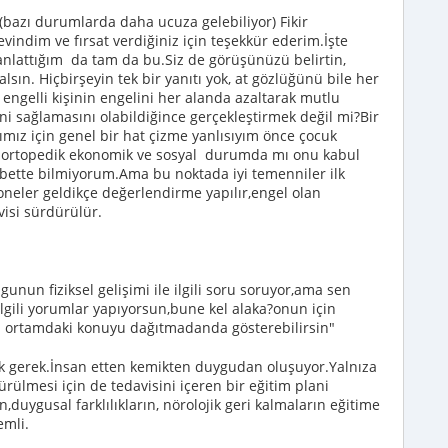
r (bazı durumlarda daha ucuza gelebiliyor) Fikir
sevindim ve fırsat verdiğiniz için teşekkür ederim.İşte
 anlattığım da tam da bu.Siz de görüşünüzü belirtin,
r alsın. Hiçbirşeyin tek bir yanıtı yok, at gözlüğünü bile her
ngelli kişinin engelini her alanda azaltarak mutlu
ni sağlamasını olabildiğince gerçekleştirmek değil mi?Bir
mız için genel bir hat çizme yanlısıyım önce çocuk
ik ortopedik ekonomik ve sosyal durumda mı onu kabul
lbette bilmiyorum.Ama bu noktada iyi temenniler ilk
eler geldikçe değerlendirme yapılır,engel olan
avisi sürdürülür.
gunun fiziksel gelişimi ile ilgili soru soruyor,ama sen
 ilgili yorumlar yapıyorsun,bune kel alaka?onun için
yı ortamdaki konuyu dağıtmadanda gösterebilirsin"
ek gerek.İnsan etten kemikten duygudan oluşuyor.Yalnıza
ürülmesi için de tedavisini içeren bir eğitim plani
n,duygusal farklılıkların, nörolojik geri kalmaların eğitime
emli.