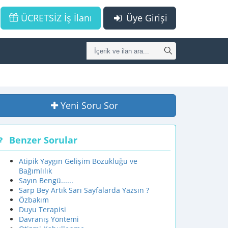
ÜCRETSİZ İş İlanı
Üye Girişi
Yeni Soru Sor
Benzer Sorular
Atipik Yaygın Gelişim Bozukluğu ve
Bağımlılık
Sayın Bengü......
Sarp Bey Artık Sarı Sayfalarda Yazsın ?
Özbakım
Duyu Terapisi
Davranış Yöntemi