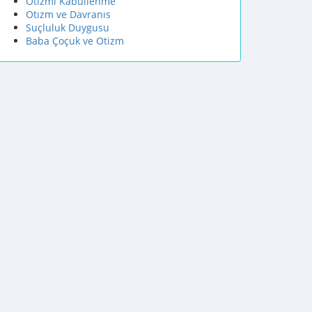
Otizmi Kabullenme
Otızm ve Davranıs
Suçluluk Duygusu
Baba Çoçuk ve Otizm