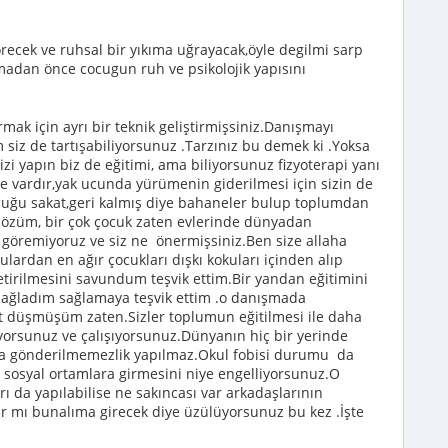
örecek ve ruhsal bir yıkıma uğrayacak,öyle degilmi sarp
adan önce cocugun ruh ve psikolojik yapısını
mak için ayrı bir teknik geliştirmişsiniz.Danışmayı
siz de tartışabiliyorsunuz .Tarzınız bu demek ki .Yoksa
nizi yapın biz de eğitimi, ama biliyorsunuz fizyoterapi yanı
 de vardır,yak ucunda yürümenin giderilmesi için sizin de
cuğu sakat,geri kalmış diye bahaneler bulup toplumdan
çözüm, bir çok çocuk zaten evlerinde dünyadan
a göremiyoruz ve siz ne önermişsiniz.Ben size allaha
lardan en ağır çocukları dışkı kokuları içinden alıp
etirilmesini savundum teşvik ettim.Bir yandan eğitimini
 sağladım sağlamaya teşvik ettim .o danışmada
not düşmüşüm zaten.Sizler toplumun eğitilmesi ile daha
yorsunuz ve çalışıyorsunuz.Dünyanın hiç bir yerinde
la gönderilmemezlik yapılmaz.Okul fobisi durumu da
! sosyal ortamlara girmesini niye engelliyorsunuz.O
 da yapılabilise ne sakıncası var arkadaşlarının
ar mı bunalıma girecek diye üzülüyorsunuz bu kez .İşte