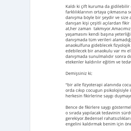
Kaldı ki çift kuruma da gidilebili
farklılıklarının ortaya çıkmasına 
danışma böyle bir şeydir ve size
danışan kişi çeşitli açılardan fiki
at,her zaman takmıyor.Amacımız e
yaşamasını kendi başına yeterliği
danışmada tüm verileri alamadığı
anaokulfuna gideblecek fizyoloj
edebilecek bir anaokulu var mı e
danışmada sunulmalıdır sonra don
etekenler kaldırılır eğitim ve ted
Demişsiniz ki;
"bir aile fizyoterapi alanında cocu
orda cıkıp cocugun psikolojisiyle
herkesin fikirlerine saygı duyma
Bence de fikirlere saygı gösterm
o sırada yapılacak tedavinin sürd
gerekiyor.Bedensel rahatsızlıkları
engelini kaldırmak benim için ön