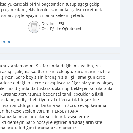
oksa yukarıdaki birini paçasından tutup aşağı çekip
paçanızdan çekiştirenler var, onlar çalışıp üretmek
orlar. şöyle ayağınızı bir silkelesin yeterli...
Devrim İLERİ
Özel Eğitim Öğretmeni
iyorum
unuz anlamadım. Siz farkında değilsiniz galiba, siz
n azlığı, çalışma saatlerinizin çokluğu, kurumların sizlele
tışırken, Sarp bey sizin branşınızla ilgili ama günlerce
Sadece o değil bizlerde cevaplıyoruz.Eğer biz yanlış birşey
mleriniz dışında da tuşlara dokunup bekleyen sorulara iki
 okursanız görürsünüz bedensel tanılı çocuklarla ilgili
e danışın diye belirtiyoruz.Lütfen artık bir şekilde
 insanlar olduğunun farkına varın.Soru-cevap kısmına
alan herkese sesleniyorum..HERŞEY PARA
sanızda insanlara fikir verebilir tavsiyeler de
ıktı demeyin Sarp hocayı eleştiren arkadaşların site
şmalara katıldığını tararsanız anlarsınız.