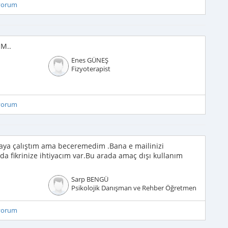
iyorum
M..
Enes GÜNEŞ
Fizyoterapist
iyorum
ya çalıştım ama beceremedim .Bana e mailinizi
uda fikrinize ihtiyacım var.Bu arada amaç dışı kullanım
Sarp BENGÜ
Psikolojik Danışman ve Rehber Öğretmen
iyorum