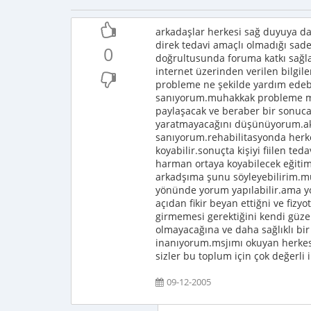
arkadaşlar herkesi sağ duyuya d
direk tedavi amaçlı olmadığı sad
0
doğrultusunda foruma katkı sağla
internet üzerinden verilen bilgil
probleme ne şekilde yardım edebil
sanıyorum.muhakkak probleme muzda
paylaşacak ve beraber bir sonuca 
yaratmayacağını düşünüyorum.aks
sanıyorum.rehabilitasyonda herke
koyabilir.sonuçta kişiyi fiilen ted
harman ortaya koyabilecek eğit
arkadşıma şunu söyleyebilirim.muha
yönünde yorum yapılabilir.ama y
açıdan fikir beyan ettiğni ve fiz
girmemesi gerektiğini kendi güze
olmayacağına ve daha sağlıklı bir
inanıyorum.msjımı okuyan herkese
sizler bu toplum için çok değerli in
09-12-2005