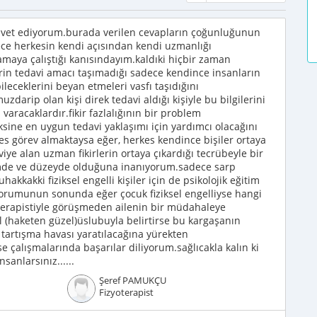
avet ediyorum.burada verilen cevapların çoğunluğunun
ece herkesin kendi açısından kendi uzmanlığı
maya çalıştığı kanısındayım.kaldıki hiçbir zaman
erin tedavi amacı taşımadığı sadece kendince insanların
eceklerini beyan etmeleri vasfı taşıdığını
rip olan kişi direk tedavi aldığı kişiyle bu bilgilerini
varacaklardır.fikir fazlalığının bir problem
ine en uygun tedavi yaklaşımı için yardımcı olacağını
s görev almaktaysa eğer, herkes kendince bişiler ortaya
aviye alan uzman fikirlerin ortaya çıkardığı tecrübeyle bir
imde ve düzeyde olduğuna inanıyorum.sadece sarp
kkakki fiziksel engelli kişiler için de psikolojik eğitim
orumunun sonunda eğer çocuk fiziksel engelliyse hangi
yoterapistiyle görüşmeden ailenin bir müdahaleye
l (haketen güzel)üslubuyla belirtirse bu kargaşanın
 tartışma havası yaratılacağına yürekten
 çalışmalarında başarılar diliyorum.sağlıcakla kalın ki
sanlarsınız......
Şeref PAMUKÇU
Fizyoterapist