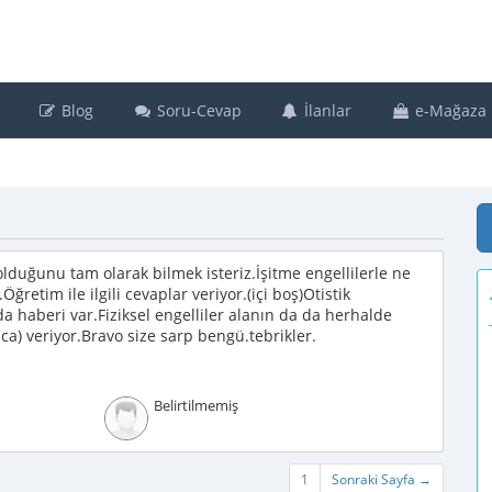
Blog
Soru-Cevap
İlanlar
e-Mağaza
lduğunu tam olarak bilmek isteriz.İşitme engellilerle ne
.Öğretim ile ilgili cevaplar veriyor.(içi boş)Otistik
a haberi var.Fiziksel engelliler alanın da da herhalde
ca) veriyor.Bravo size sarp bengü.tebrikler.
Belirtilmemiş
1
Sonraki Sayfa →