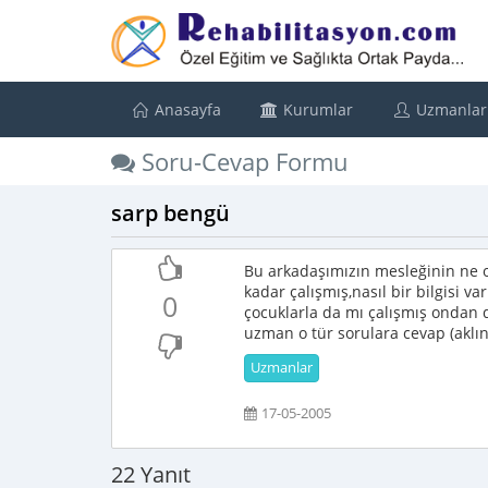
Anasayfa
Kurumlar
Uzmanlar
Soru-Cevap Formu
sarp bengü
Bu arkadaşımızın mesleğinin ne o
kadar çalışmış,nasıl bir bilgisi var
0
çocuklarla da mı çalışmış ondan d
uzman o tür sorulara cevap (aklın
Uzmanlar
17-05-2005
22 Yanıt