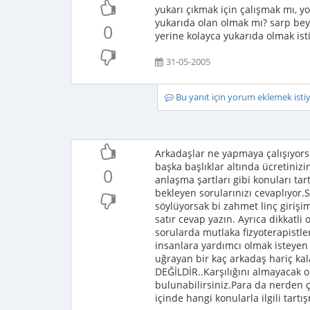
yukarı çıkmak için çalışmak mı, y
yukarıda olan olmak mı? sarp bey 
0
yerine kolayca yukarıda olmak istiy
31-05-2005
Bu yanıt için yorum eklemek ist
Arkadaşlar ne yapmaya çalışıyors
başka başlıklar altında ücretinizi
0
anlaşma şartları gibi konuları tar
bekleyen sorularınızı cevaplıyor.
söylüyorsak bi zahmet linç girişi
satır cevap yazın. Ayrıca dikkatli
sorularda mutlaka fizyoterapistler
insanlara yardımcı olmak isteyen
uğrayan bir kaç arkadaş hariç k
DEĞİLDİR..Karşılığını almayacak ol
bulunabilirsiniz.Para da nerden ç
içinde hangi konularla ilgili tartı