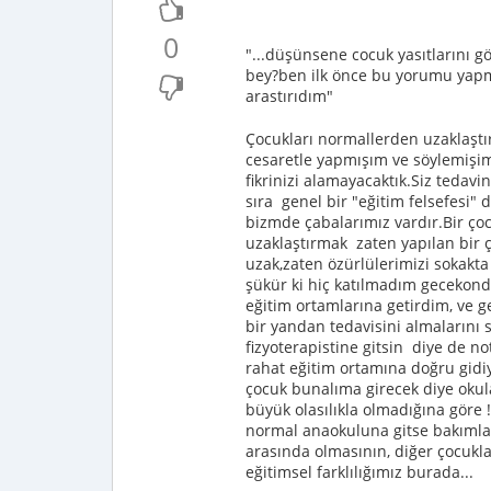
0
"...düşünsene cocuk yasıtlarını g
bey?ben ilk önce bu yorumu yapm
arastırıdım"
Çocukları normallerden uzaklaştır
cesaretle yapmışım ve söylemişim 
fikrinizi alamayacaktık.Siz tedavi
sıra genel bir "eğitim felsefesi"
bizmde çabalarımız vardır.Bir ço
uzaklaştırmak zaten yapılan bir 
uzak,zaten özürlülerimizi sokakt
şükür ki hiç katılmadım gecekondu
eğitim ortamlarına getirdim, ve g
bir yandan tedavisini almalarını
fizyoterapistine gitsin diye de 
rahat eğitim ortamına doğru gidi
çocuk bunalıma girecek diye oku
büyük olasılıkla olmadığına göre 
normal anaokuluna gitse bakımları
arasında olmasının, diğer çocukl
eğitimsel farklılığımız burada...