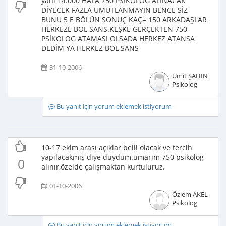
yani 14.000 HALA 750 PSİKOLOG ALINACAK
DİYECEK FAZLA UMUTLANMAYIN BENCE SİZ
BUNU 5 E BÖLÜN SONUÇ KAÇ= 150 ARKADAŞLAR
HERKEZE BOL SANS.KEŞKE GERÇEKTEN 750
PSİKOLOG ATAMASI OLSADA HERKEZ ATANSA
DEDİM YA HERKEZ BOL SANS
31-10-2006
Ümit ŞAHİN
Psikolog
Bu yanıt için yorum eklemek istiyorum
10-17 ekim arası açıklar belli olacak ve tercih
yapılacakmış diye duydum.umarım 750 psikolog
0
alınır,özelde çalışmaktan kurtuluruz.
01-10-2006
Özlem AKEL
Psikolog
Bu yanıt için yorum eklemek istiyorum