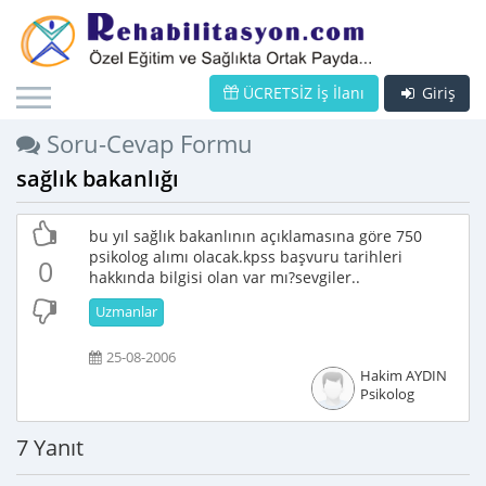
ÜCRETSİZ İş İlanı
Giriş
Soru-Cevap Formu
sağlık bakanlığı
bu yıl sağlık bakanlının açıklamasına göre 750
psikolog alımı olacak.kpss başvuru tarihleri
0
hakkında bilgisi olan var mı?sevgiler..
Uzmanlar
25-08-2006
Hakim AYDIN
Psikolog
7 Yanıt