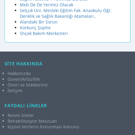
Meb De De Yerimiz Olacak
Selçuk Üni. Mesleki Eğitim Fak. Anaokulu Öğr.
Denklik ve Sağlık Bakanlığı Atamaları..
Alandaki Bir Sorun
Korkunç Şüphe
Shçek Bakım Merkezleri
SİTE HAKKINDA
Hakkımızda
Güvenlik/Gizlilik
Öneri ve İstekleriniz
İletişim
FAYDALI LİNKLER
Resmi Siteler
Rehabilitasyon Mevzuatı
Kişisel Verilerin Korunması Kanunu