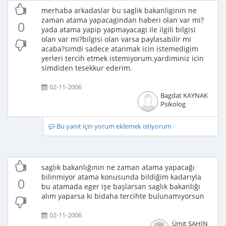
merhaba arkadaslar bu saglik bakanliginin ne
zaman atama yapacagindan haberi olan var mi?
0
yada atama yapip yapmayacagi ile ilgili bilgisi
olan var mi?bilgisi olan varsa paylasabilir mi
acaba?simdi sadece atanmak icin istemedigim
yerleri tercih etmek istemiyorum.yardiminiz icin
simdiden tesekkur ederim.
02-11-2006
Bagdat KAYNAK
Psikolog
Bu yanıt için yorum eklemek istiyorum
saglık bakanlığının ne zaman atama yapacağı
bilinmiyor atama konusunda bildiğim kadarıyla
0
bu atamada eger işe başlarsan saglık bakanlığı
alım yaparsa ki bidaha tercihte bulunamıyorsun
02-11-2006
Ümit ŞAHİN