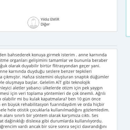
Yıldız EMİR
Diğer
den bahsederek konuya girmek isterim . anne karnında
şitme organları gelişimini tamamlar ve bununla beraber
uk olarak duyabilir birtür flitrasyondan geçer yani.
anne karnında duyduğu seslere benzer tepkileri
 çıkmıştır. Hafıza sistemini oluşturan snaptık düğümler
yle oluşmaya başlar. Gelelim AİT gibi teknolojik
leyici aletler yabancı ülkelerde otizm için pek yaygın
lmesi için veri toplama yöntemleri de çok önemli. Ağrılı
 olabilir mi bu kulak kapatmalara? ben 10 gün önce
n büyük rehabilitasyon fuarındaydım ve orda hiçbir
le hele otistik çocuklarla kullanılmadığını gözlemledim.
alanı sınırlı bir yöntem olarak karşımıza cıktı. Ses
ikkat dağinıklığı dislexıa gibi durumlarda kullanılıyordu.
öğrencim vardı ancak bir süre sonra seçici davrandığını