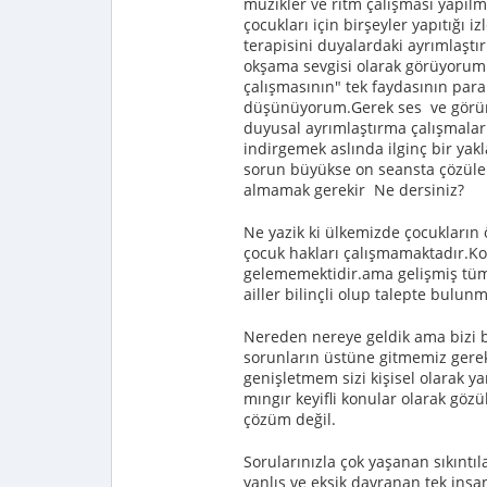
müzikler ve ritm çalışması yapılm
çocukları için birşeyler yapıtığı
terapisini duyalardaki ayrımlaşt
okşama sevgisi olarak görüyorum 
çalışmasının" tek faydasının para
düşünüyorum.Gerek ses ve görün
duyusal ayrımlaştırma çalışmala
indirgemek aslında ilginç bir ya
sorun büyükse on seansta çözüle
almamak gerekir Ne dersiniz?
Ne yazik ki ülkemizde çocukların 
çocuk hakları çalışmamaktadır.K
gelememektidir.ama gelişmiş tüm 
ailler bilinçli olup talepte bul
Nereden nereye geldik ama bizi 
sorunların üstüne gitmemiz gerekt
genişletmem sizi kişisel olarak y
mıngır keyifli konular olarak g
çözüm değil.
Sorularınızla çok yaşanan sıkıntı
yanlış ve eksik davranan tek ins