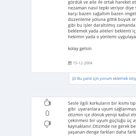
gördük ve aile ile ortak hareket e
nezaman nasıl tepki veriyor diye 
karşı bazen sağaltım bazen imge
düzenleme yoluna gittik büyük 
gibi bu işler daraltılmış zamanda
beklemek yada aileleri beklenti 
hekimin yada o yöntemi uygulayan 
kolay gelsin
15-12-2004
Bu yanıt için yorum eklemek ist
Sesle ilgili korkuların bir kısmı 
gibi uyaranlara uyum sağlanmasın
0
otizmin içe dönük yeniyi kabul etm
çekinmesi bir uyum güçlüğü üç ayl
kaynaklanır.Otizmde ise gerek be
yaşanan denge farkları daha farklı