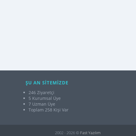
ŞU AN SİTEMİZDE
246 Ziyaretçi
5 Kurumsal Üye
7 Uzman Üye
Toplam 258 Kişi Var
2002 - 2026 ©
Fast Yazılım