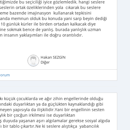
ttiğimizde bu seçiciliği iyice gözlemledik. hangi seslere
seslerin ortak özeliklerinden yola cıkarak bu seslere
leme bazende imajinasyon kullanarak tepkisini
oranda memnun olduk bu konuda yani sarp beyin dediği
 10 günlük kürler ile birden ortadan kalkacak diye
içine sokmak bence de yanlış. burada yanlışlık uzman
insanın yaklaşımları ile doğru orantılıdır.
Hakan SEZGİN
Diğer
iyorum
tıpkı küçük çocuklarda ve ağır zihin engellerinde olduğu
daki duyarlıktan ya da güçlükten kaynaklandığı gibi
eyen yapısıyla da ilişkilidir.Yani bir engellinin sesten
ık bir çocğun irkilmesi ise duyarlıktan
ş duyuda yaşanan aşırı algılamalar gerekse sosyal algıda
 bir tablo çıkartır.Ne ki seslere alıştıkça yabancılık