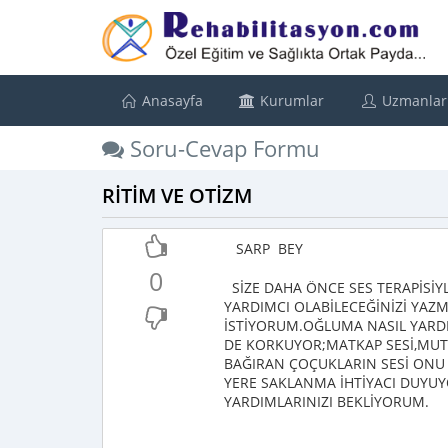
Anasayfa
Kurumlar
Uzmanlar
Soru-Cevap Formu
RİTİM VE OTİZM
SARP BEY
0
SİZE DAHA ÖNCE SES TERAPİSİY
YARDIMCI OLABİLECEĞİNİZİ YAZ
İSTİYORUM.OĞLUMA NASIL YARDI
DE KORKUYOR;MATKAP SESİ,MUTF
BAĞIRAN ÇOÇUKLARIN SESİ ONU F
YERE SAKLANMA İHTİYACI DUYU
YARDIMLARINIZI BEKLİYORUM.
YILDIZ E