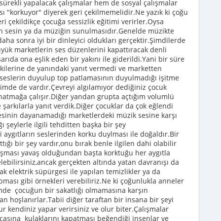
ürekli yapalacak çalışmalar hem de sosyal çalışmalar
sı "korkuyor" diyerek geri çekilmemelidir.Ne yazık ki çoğu
eri çekildikçe çocuğa sessizlik eğitimi verirler.Oysa
ın sesin ya da müziğin sunulmasıdır.Genelde müzikte
daha sonra iyi bir dinleyici oldukları gerçektir.Şimdilerde
üyük marketlerin ses düzenlerini kapattıracak denli
rıda ona eşlik eden bir yakını ile giderildi.Yani bir süre
pkilerine de yanındaki yanıt vermedi ve marketten
seslerin duyulup top patlamasının duyulmadığı işitme
işimde de vardır.Çevreyi algılamıyor dediğiniz çocuk
oynatmağa çalışır.Diğer yandan grupta açtığım volumlü
 şarkılarla yanıt verdik.Diğer çocuklar da çok eğlendi
nnesinin dayanamadığı marketlerdeki müzik sesine karşı
 şeylerle ilgili tehditten başka bir şey
 aygıtların seslerinden korku duylması ile doğaldır.Bir
ğı bir şey vardır,onu bırak benle ilgilen dahi olabilir
ması yavaş olduğundan başta korktuğu her aygıtla
ebilirsiniz,ancak gerçekten altında yatan davranışı da
k elektrik süpürgesi ile yapılan temizlikler ya da
pması gibi örnekleri verebiliriz.Ne ki çoğunlukla anneler
zmde çocuğun bir sakatlığı olmamasına karşın
 hoşlanırlar.Tabii diğer taraftan bir insana bir şeyi
 kendiniz yapar verirsiniz ve olur biter.Çalışmalar
asına kulaklarını kapatması beğendiği insenlar ve