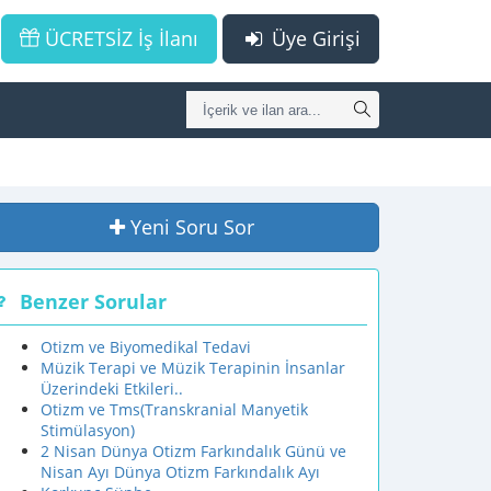
ÜCRETSİZ İş İlanı
Üye Girişi
Yeni Soru Sor
Benzer Sorular
Otizm ve Biyomedikal Tedavi
Müzik Terapi ve Müzik Terapinin İnsanlar
Üzerindeki Etkileri..
Otizm ve Tms(Transkranial Manyetik
Stimülasyon)
2 Nisan Dünya Otizm Farkındalık Günü ve
Nisan Ayı Dünya Otizm Farkındalık Ayı