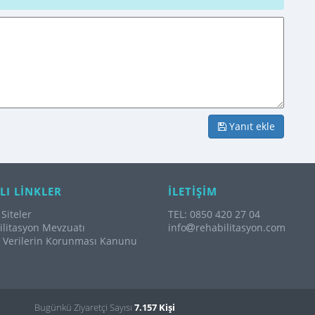
Yanıt ekle
LI LİNKLER
İLETİŞİM
Siteler
TEL: 0850 420 27 04
litasyon Mevzuatı
info
rehabilitasyon.com
l Verilerin Korunması Kanunu
Bugünkü Ziyaretçi Sayısı
7.157 Kişi