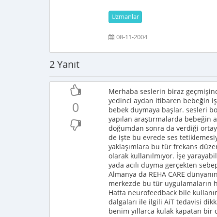
Uzmanlar
08-11-2004
2 Yanıt
Merhaba seslerin biraz geçmişin
yedinci aydan itibaren bebeğin i
0
bebek duymaya başlar. sesleri boğ
yapılan araştırmalarda bebeğin 
doğumdan sonra da verdiği ortaya
de işte bu evrede ses tetiklemesi
yaklaşımlara bu tür frekans düzen
olarak kullanılmıyor. İşe yarayabi
yada acılı duyma gerçekten sebep
Almanya da REHA CARE dünyanın e
merkezde bu tür uygulamaların he
Hatta neurofeedback bile kullanım 
dalgaları ile ilgili AiT tedavisi d
benim yıllarca kulak kapatan bir 