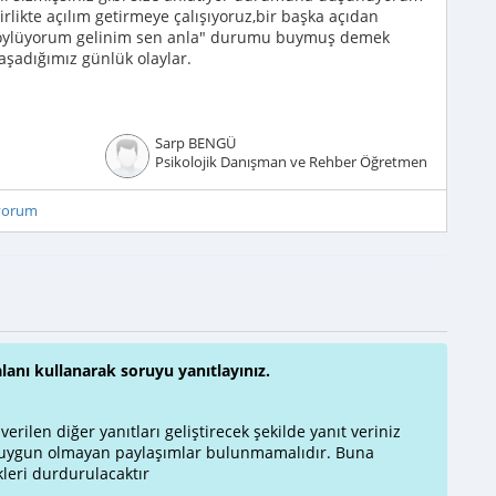
rlikte açılım getirmeye çalışıyoruz,bir başka açıdan
a söylüyorum gelinim sen anla" durumu buymuş demek
yaşadığımız günlük olaylar.
Sarp BENGÜ
Psikolojik Danışman ve Rehber Öğretmen
iyorum
alanı kullanarak soruyu yanıtlayınız.
rilen diğer yanıtları geliştirecek şekilde yanıt veriniz
a uygun olmayan paylaşımlar bulunmamalıdır. Buna
leri durdurulacaktır