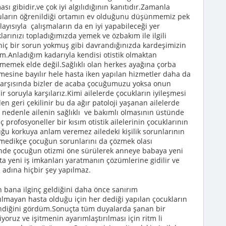
ı gibidir,ve çok iyi algılıdığının kanıtıdır.Zamanla
kuların öğrenildiği ortamın ev olduğunu düşünmemiz pek
layısıyla çalışmaların da en iyi yapabileceği yer
larınızı topladığımızda yemek ve özbakım ile ilgili
 hiç bir sorun yokmuş gibi davrandığınızda kardeşimizin
m.Anladığım kadarıyla kendisi otistik olmaktan
emek elde değil.Sağlıklı olan herkes ayağına çorba
mesine bayılır hele hasta iken yapılan hizmetler daha da
arşısında bizler de acaba çocuğumuzu yoksa onun
r soruyla karşılarız.Kimi ailelerde çocukların iyileşmesi
en geri çekilinir bu da ağır patoloji yaşanan ailelerde
nedenle ailenin sağlıklı ve bakımlı olmasının üstünde
 profosyoneller bir kısım otistik ailelerinin çocuklarının
u korkuya anlam veremez ailedeki kişilik sorunlarının
medikçe çocuğun sorunlarını da çözmek olası
erinde çocuğun otizmi öne sürülerek anneye babaya yeni
tta yeni iş imkanları yaratmanın çözümlerine gidilir ve
i adına hiçbir şey yapılmaz.
 bana ilginç geldiğini daha önce sanırım
ırılmayan hasta olduğu için her dediği yapılan çocukların
endiğini gördüm.Sonuçta tüm duyalarda şanan bir
oruz ve işitmenin ayarımlaştırılması için ritm li