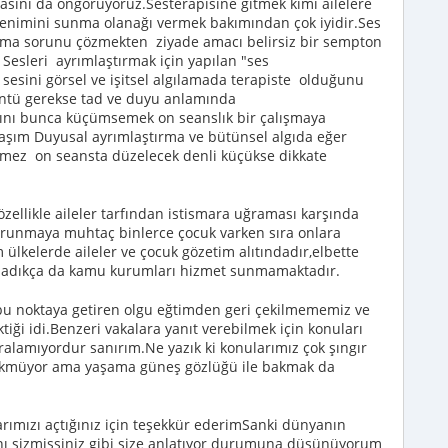
asını da öngörüyoruz.Sesterapisine gitmek kimi ailelere
 izlenimini sunma olanağı vermek bakımından çok iyidir.Ses
ırma sorunu çözmekten ziyade amacı belirsiz bir sempton
Sesleri ayrımlaştırmak için yapılan "ses
 sesini görsel ve işitsel algılamada terapiste olduğunu
tü gerekse tad ve duyu anlamında
rını bunca küçümsemek on seanslık bir çalışmaya
klaşım Duyusal ayrımlaştırma ve bütünsel algıda eğer
mez on seansta düzelecek denli küçükse dikkate
özellikle aileler tarfından istismara uğraması karşında
orunmaya muhtaç binlerce çocuk varken sıra onlara
ülkelerde aileler ve çocuk gözetim alıtındadır,elbette
unmadıkça da kamu kurumları hizmet sunmamaktadır.
bu noktaya getiren olgu eğtimden geri çekilmememiz ve
iği idi.Benzeri vakalara yanıt verebilmek için konuları
aralamıyordur sanırım.Ne yazık ki konularımız çok şıngır
özükmüyor ama yaşama güneş gözlüğü ile bakmak da
larımızı açtığınız için teşekkür ederimSanki dünyanın
anı sizmişsiniz gibi size anlatıyor durumuna düşünüyorum