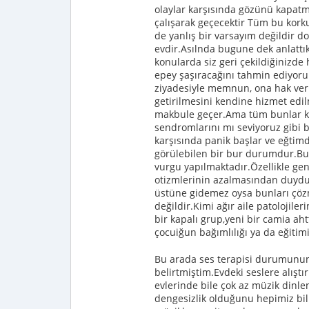
olaylar karşısında gözünü kapatmas
çalışarak geçecektir Tüm bu kor
de yanlış bir varsayım değildir do
evdir.Asılnda bugune dek anlattık
konularda siz geri çekildiğinizde
epey şaşıracağını tahmin ediyoru
ziyadesiyle memnun, ona hak verm
getirilmesini kendine hizmet edil
makbule geçer.Ama tüm bunlar k
sendromlarını mı seviyoruz gibi bi
karşısında panik başlar ve eğtimd
görülebilen bir bur durumdur.Bu 
vurgu yapılmaktadır.Özellikle genç
otizmlerinin azalmasından duyduğ
üstüne gidemez oysa bunları çöz
değildir.Kimi ağır aile patolojil
bir kapalı grup,yeni bir camia ah
çocuiğun bağımlılığı ya da eğitim
Bu arada ses terapisi durumunun
belirtmiştim.Evdeki seslere alışt
evlerinde bile çok az müzik dinl
dengesizlik olduğunu hepimiz biliy