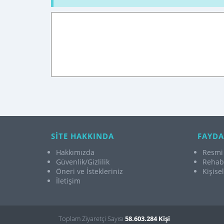
SİTE HAKKINDA
FAYDA
Hakkımızda
Resmi 
Güvenlik/Gizlilik
Rehabi
Öneri ve İstekleriniz
Kişise
İletişim
Toplam Ziyaretçi Sayısı
58.603.284 Kişi