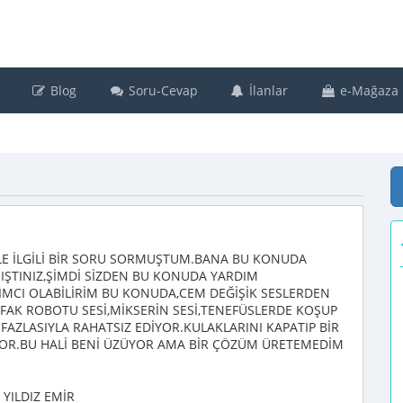
Blog
Soru-Cevap
İlanlar
e-Mağaza
LE İLGİLİ BİR SORU SORMUŞTUM.BANA BU KONUDA
MIŞTINIZ,ŞİMDİ SİZDEN BU KONUDA YARDIM
MCI OLABİLİRİM BU KONUDA,CEM DEĞİŞİK SESLERDEN
AK ROBOTU SESİ,MİKSERİN SESİ,TENEFÜSLERDE KOŞUP
AZLASIYLA RAHATSIZ EDİYOR.KULAKLARINI KAPATIP BİR
YOR.BU HALİ BENİ ÜZÜYOR AMA BİR ÇÖZÜM ÜRETEMEDİM
MİR