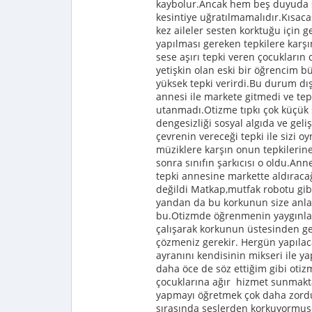
kaybolur.Ancak hem beş duyuda s
kesintiye uğratılmamalıdır.Kısaca
kez aileler sesten korktuğu için g
yapılması gereken tepkilere karş
sese aşırı tepki veren çocukların 
yetişkin olan eski bir öğrencim b
yüksek tepki verirdi.Bu durum dışa
annesi ile markete gitmedi ve te
utanmadı.Otizme tıpkı çok küçük 
dengesizliği sosyal algıda ve gel
çevrenin vereceği tepki ile sizi 
müziklere karşın onun tepkilerine
sonra sınıfın şarkıcısı o oldu.A
tepki annesine markette aldıracağı
değildi Matkap,mutfak robotu gibi
yandan da bu korkunun size anlattı
bu.Otizmde öğrenmenin yaygınlaş
çalışarak korkunun üstesinden gel
çözmeniz gerekir. Hergün yapılaca
ayranını kendisinin mikseri ile ya
daha öce de söz ettiğim gibi oti
çocuklarına ağır hizmet sunmaktan
yapmayı öğretmek çok daha zordur
sırasında seslerden korkuyormuşc