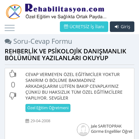
ÜCRETSİZ İş İlanı
Giriş
Soru-Cevap Formu
REHBERLİK VE PSİKOLOJİK DANIŞMANLIK
BÖLÜMÜNE YAZILANLARI OKUYUP
CEVAP VERMEYEN ÖZEL EĞİTİMCİLER YOKTUR
SANIRIM O BÖLÜME BAKMADINIZ
0
ARKADAŞLARIM LÜTFEN BAKIP CEVAPLAYINIZ
ÇÜNKÜ BU HAKSIZLIK TÜM ÖZEL EĞİTİMCİLERE
YAPILIYOR. SEVGİLER
Özel Eğitim Öğretmeni
29-04-2008
Jale SARITOPRAK
Görme Engelliler Öğretme