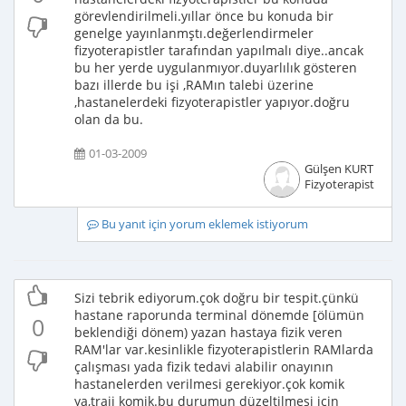
görevlendirilmeli.yıllar önce bu konuda bir
genelge yayınlanmştı.değerlendirmeler
fizyoterapistler tarafından yapılmalı diye..ancak
bu her yerde uygulanmıyor.duyarlılık gösteren
bazı illerde bu işi ,RAMın talebi üzerine
,hastanelerdeki fizyoterapistler yapıyor.doğru
olan da bu.
01-03-2009
Gülşen KURT
Fizyoterapist
Bu yanıt için yorum eklemek istiyorum
Sizi tebrik ediyorum.çok doğru bir tespit.çünkü
hastane raporunda terminal dönemde [ölümün
0
beklendiği dönem) yazan hastaya fizik veren
RAM'lar var.kesinlikle fizyoterapistlerin RAMlarda
çalışması yada fizik tedavi alabilir onayının
hastanelerden verilmesi gerekiyor.çok komik
ya,traji komik.bu durumun düzeltilmesi için