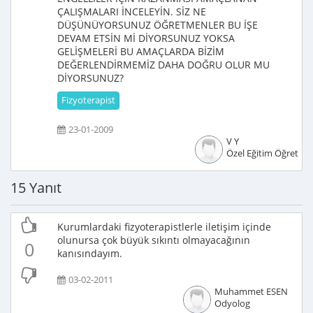
ÇALIŞMALARI İNCELEYİN. SİZ NE
DÜŞÜNÜYORSUNUZ ÖĞRETMENLER BU İŞE
DEVAM ETSİN Mİ DİYORSUNUZ YOKSA
GELİŞMELERİ BU AMAÇLARDA BİZİM
DEĞERLENDİRMEMİZ DAHA DOĞRU OLUR MU
DİYORSUNUZ?
Fizyoterapist
23-01-2009
V Y
Özel Eğitim Öğretme
15 Yanıt
Kurumlardaki fizyoterapistlerle iletişim içinde
olunursa çok büyük sıkıntı olmayacağının
0
kanısındayım.
03-02-2011
Muhammet ESEN
Odyolog