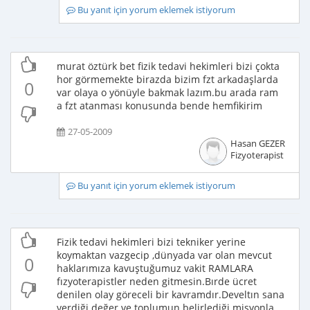
Bu yanıt için yorum eklemek istiyorum
murat öztürk bet fizik tedavi hekimleri bizi çokta
hor görmemekte birazda bizim fzt arkadaşlarda
0
var olaya o yönüyle bakmak lazım.bu arada ram
a fzt atanması konusunda bende hemfikirim
27-05-2009
Hasan GEZER
Fizyoterapist
Bu yanıt için yorum eklemek istiyorum
Fizik tedavi hekimleri bizi tekniker yerine
koymaktan vazgecip ,dünyada var olan mevcut
0
haklarımıza kavuştuğumuz vakit RAMLARA
fızyoterapistler neden gitmesin.Bırde ücret
denilen olay göreceli bir kavramdır.Develtın sana
verdiği değer ve toplumun belirlediği misyonla