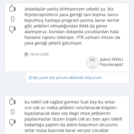
arkadaşlar yanlış bilmiyorsam sebebi şu. biz
fizyoterapistlerin yasa gereği tanı koyma, tanısı
0
koyulmuş hastaya program yazma, karar verme
gibi yetkileri olmadığından RAM da görev
alamıyoruz. bundan dolayıda çocuklardan hala
hastane raporu isteniyor. FTR uzmanı imzası da
yasa gereği yeterli görülüyor.
18-04-2009
Şükrü TEKELİ
Fizyoterapist
Bu yanıt için yorum eklemek istiyorum
bu teklıf cok ragbet gormez fuat bey bu onlar
ıcın cok uc nokta yetkılerı sınırlanacak bılgılerı
0
kıyaslanacak olası sey degıl ımza yetkılerını
paylasmazlar duzen boyle cok acı ben aynı teklıfı
bakanlıga yaptım da aldım boyumun olcusunu
onlar masa basında karar verıyor cocuklar