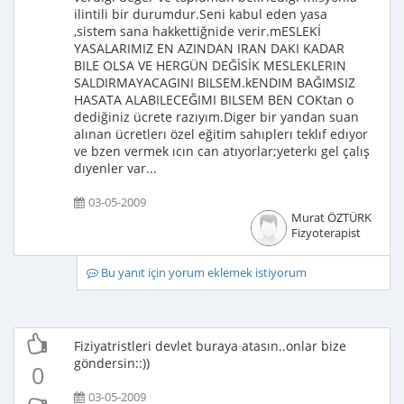
ilintili bir durumdur.Seni kabul eden yasa
,sistem sana hakkettiğnide verir.mESLEKİ
YASALARIMIZ EN AZINDAN IRAN DAKI KADAR
BILE OLSA VE HERGÜN DEĞİSİK MESLEKLERIN
SALDIRMAYACAGINI BILSEM.kENDIM BAĞIMSIZ
HASATA ALABILECEĞIMI BILSEM BEN COKtan o
dediğiniz ücrete razıyım.Diger bir yandan suan
alınan ücretlerı özel eğitim sahıplerı teklıf edıyor
ve bzen vermek ıcın can atıyorlar;yeterkı gel çalış
dıyenler var...
03-05-2009
Murat ÖZTÜRK
Fizyoterapist
Bu yanıt için yorum eklemek istiyorum
Fiziyatristleri devlet buraya atasın..onlar bize
göndersin::))
0
03-05-2009