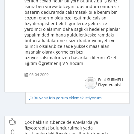
verılen cevap nedır bılıyormsuunuz.bu iş ısınz
ısınız ben yureyebılcegını dusundum onuda sız
basarın dedı.ramda calısmasak bıle benım bır
cozum onerım oldu.ozel egıtımde calsısn
fızyoterapistler belırlı gunlerde gelıp sıze
yardımcı olalaımm daha saglıklı hedeler planlar
yapalım dedım bana gulduler.keske ramdakı
butun arkadalarımızz sızın kadar ıyı nıyetlı ve
bılınclı olsalar.bıze sade yuksek maas alan
ınsanalr olarak gormelerı bızı
uzuyor.calsımalrınızda basarılar dılerım .Özel
Eğitim Öğretmeni] V Y hocam
05-04-2009
Fuat SÜRMELİ
Fizyoterapist
Bu yanıt için yorum eklemek istiyorum
Çok haklısınız.bence de RAMlarda ya
fizyoterapist bulundurulmalı yada
0
hastanelerdeki fizyoterapistler bu konuda