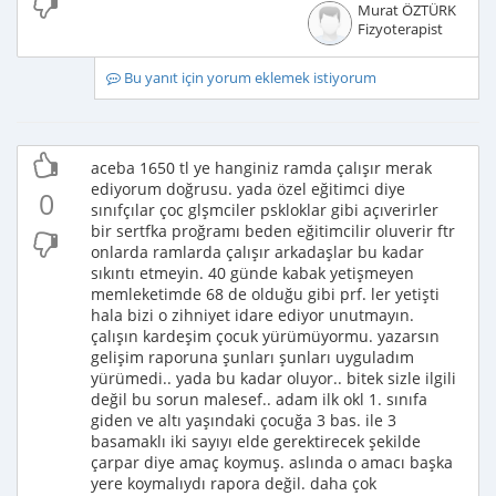
Murat ÖZTÜRK
Fizyoterapist
Bu yanıt için yorum eklemek istiyorum
aceba 1650 tl ye hanginiz ramda çalışır merak
ediyorum doğrusu. yada özel eğitimci diye
0
sınıfçılar çoc glşmciler pskloklar gibi açıverirler
bir sertfka proğramı beden eğitimcilir oluverir ftr
onlarda ramlarda çalışır arkadaşlar bu kadar
sıkıntı etmeyin. 40 günde kabak yetişmeyen
memleketimde 68 de olduğu gibi prf. ler yetişti
hala bizi o zihniyet idare ediyor unutmayın.
çalışın kardeşim çocuk yürümüyormu. yazarsın
gelişim raporuna şunları şunları uyguladım
yürümedi.. yada bu kadar oluyor.. bitek sizle ilgili
değil bu sorun malesef.. adam ilk okl 1. sınıfa
giden ve altı yaşındaki çocuğa 3 bas. ile 3
basamaklı iki sayıyı elde gerektirecek şekilde
çarpar diye amaç koymuş. aslında o amacı başka
yere koymalıydı rapora değil. daha çok