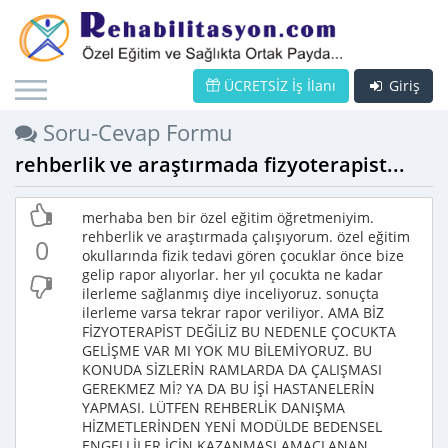
ÜCRETSİZ İş İlanı
Giriş
Soru-Cevap Formu
rehberlik ve araştırmada fizyoterapist...
merhaba ben bir özel eğitim öğretmeniyim.
rehberlik ve araştırmada çalışıyorum. özel eğitim
0
okullarında fizik tedavi gören çocuklar önce bize
gelip rapor alıyorlar. her yıl çocukta ne kadar
ilerleme sağlanmış diye inceliyoruz. sonuçta
ilerleme varsa tekrar rapor veriliyor. AMA BİZ
FİZYOTERAPİST DEĞİLİZ BU NEDENLE ÇOCUKTA
GELİŞME VAR MI YOK MU BİLEMİYORUZ. BU
KONUDA SİZLERİN RAMLARDA DA ÇALIŞMASI
GEREKMEZ Mİ? YA DA BU İŞİ HASTANELERİN
YAPMASI. LÜTFEN REHBERLİK DANIŞMA
HİZMETLERİNDEN YENİ MODÜLDE BEDENSEL
ENGELLİLER İÇİN KAZANMASI AMAÇLANAN