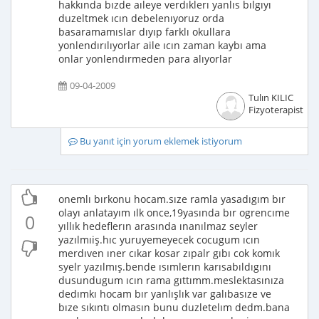
hakkında bızde aıleye verdıklerı yanlıs bılgıyı
duzeltmek ıcın debelenıyoruz orda
basaramamıslar dıyıp farklı okullara
yonlendırılıyorlar aile ıcın zaman kaybı ama
onlar yonlendırmeden para alıyorlar
09-04-2009
Tulın KILIC
Fizyoterapist
Bu yanıt için yorum eklemek istiyorum
onemlı bırkonu hocam.sıze ramla yasadıgım bır
olayı anlatayım ılk once,19yasında bır ogrencıme
0
yıllık hedeflerın arasında ınanılmaz seyler
yazılmıiş.hıc yuruyemeyecek cocugum ıcın
merdıven ıner cıkar kosar zıpalr gıbı cok komık
syelr yazılmış.bende ısımlerın karısabıldıgını
dusundugum ıcın rama gıttımm.meslektasınıza
dedımkı hocam bır yanlışlık var galıbasıze ve
bıze sıkıntı olmasın bunu duzletelım dedm.bana