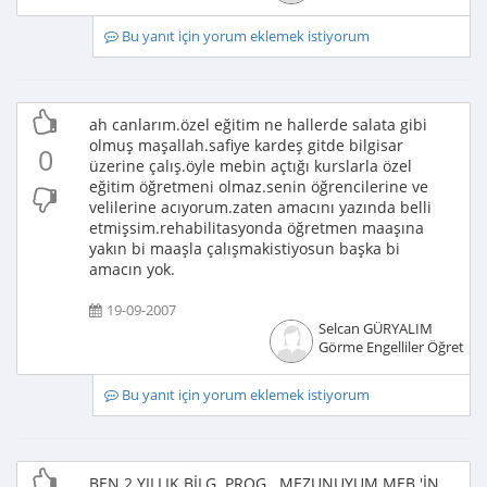
Bu yanıt için yorum eklemek istiyorum
ah canlarım.özel eğitim ne hallerde salata gibi
olmuş maşallah.safiye kardeş gitde bilgisar
0
üzerine çalış.öyle mebin açtığı kurslarla özel
eğitim öğretmeni olmaz.senin öğrencilerine ve
velilerine acıyorum.zaten amacını yazında belli
etmişsim.rehabilitasyonda öğretmen maaşına
yakın bi maaşla çalışmakistiyosun başka bi
amacın yok.
19-09-2007
Selcan GÜRYALIM
Görme Engelliler Öğretme
Bu yanıt için yorum eklemek istiyorum
BEN 2 YILLIK BİLG. PROG . MEZUNUYUM.MEB 'İN