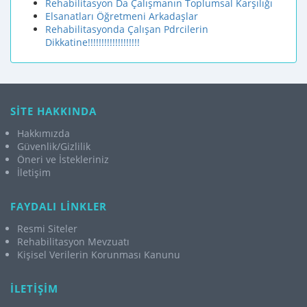
Rehabilitasyon Da Çalışmanın Toplumsal Karşılığı
Elsanatları Öğretmeni Arkadaşlar
Rehabilitasyonda Çalışan Pdrcilerin
Dikkatine!!!!!!!!!!!!!!!!!!!
SİTE HAKKINDA
Hakkımızda
Güvenlik/Gizlilik
Öneri ve İstekleriniz
İletişim
FAYDALI LİNKLER
Resmi Siteler
Rehabilitasyon Mevzuatı
Kişisel Verilerin Korunması Kanunu
İLETİŞİM