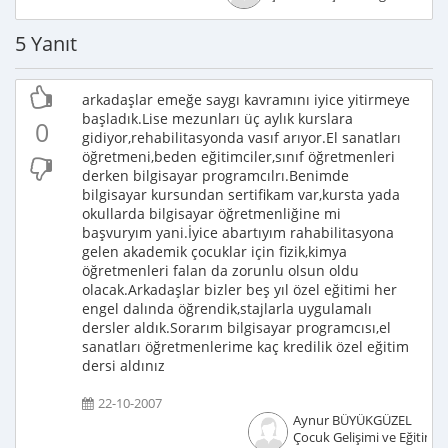
5 Yanıt
arkadaşlar emeğe saygı kavramını iyice yitirmeye
başladık.Lise mezunları üç aylık kurslara
0
gidiyor,rehabilitasyonda vasıf arıyor.El sanatları
öğretmeni,beden eğitimciler,sınıf öğretmenleri
derken bilgisayar programcılrı.Benimde
bilgisayar kursundan sertifikam var,kursta yada
okullarda bilgisayar öğretmenliğine mi
başvuryım yani.İyice abartıyım rahabilitasyona
gelen akademik çocuklar için fizik,kimya
öğretmenleri falan da zorunlu olsun oldu
olacak.Arkadaşlar bizler beş yıl özel eğitimi her
engel dalında öğrendik,stajlarla uygulamalı
dersler aldık.Sorarım bilgisayar programcısı,el
sanatları öğretmenlerime kaç kredilik özel eğitim
dersi aldınız
22-10-2007
Aynur BÜYÜKGÜZEL
Çocuk Gelişimi ve Eğitimci