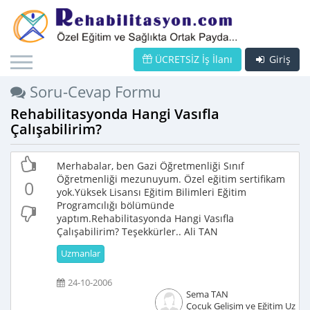
ÜCRETSİZ İş İlanı
Giriş
Soru-Cevap Formu
Rehabilitasyonda Hangi Vasıfla
Çalışabilirim?
Merhabalar, ben Gazi Öğretmenliği Sınıf
Öğretmenliği mezunuyum. Özel eğitim sertifikam
0
yok.Yüksek Lisansı Eğitim Bilimleri Eğitim
Programcılığı bölümünde
yaptım.Rehabilitasyonda Hangi Vasıfla
Çalışabilirim? Teşekkürler.. Ali TAN
Uzmanlar
24-10-2006
Sema TAN
Çocuk Gelişim ve Eğitim Uzma