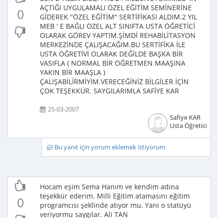
AÇTIĞI UYGULAMALI ÖZEL EĞİTİM SEMİNERİNE
0
GİDEREK "ÖZEL EĞİTİM" SERTİFİKASI ALDIM.2 YIL
MEB ' E BAĞLI ÖZEL ALT SINIFTA USTA ÖĞRETİCİ
OLARAK GÖREV YAPTIM.ŞİMDİ REHABİLİTASYON
MERKEZİNDE ÇALIŞACAĞIM.BU SERTİFİKA İLE
USTA ÖĞRETİVİ OLARAK DEĞİLDE BAŞKA BİR
VASIFLA ( NORMAL BİR ÖĞRETMEN MAAŞINA
YAKIN BİR MAAŞLA )
ÇALIŞABİLİRMİYİM.VERECEĞİNİZ BİLGİLER İÇİN
ÇOK TEŞEKKÜR. SAYGILARIMLA SAFİYE KAR
25-03-2007
Safiye KAR
Usta Öğretici
Bu yanıt için yorum eklemek istiyorum
Hocam eşim Sema Hanım ve kendim adına
teşekkür ederim. Milli Eğitim atamasını eğitim
0
programcısı şeklinde atıyor mu. Yani o statüyü
veriyormu saygılar. Ali TAN