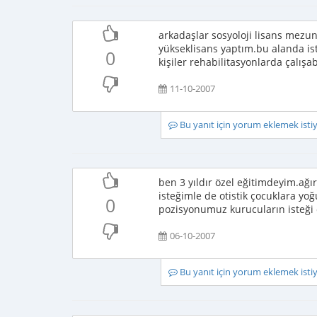
arkadaşlar sosyoloji lisans mezu
yükseklisans yaptım.bu alanda is
0
kişiler rehabilitasyonlarda çalışa
11-10-2007
Bu yanıt için yorum eklemek ist
ben 3 yıldır özel eğitimdeyim.ağır
isteğimle de otistik çocuklara y
0
pozisyonumuz kurucuların isteği 
06-10-2007
Bu yanıt için yorum eklemek ist