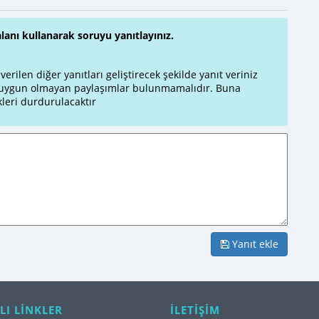
alanı kullanarak soruyu yanıtlayınız.
rilen diğer yanıtları geliştirecek şekilde yanıt veriniz
a uygun olmayan paylaşımlar bulunmamalıdır. Buna
leri durdurulacaktır
Yanıt ekle
LI LİNKLER
İLETİŞİM