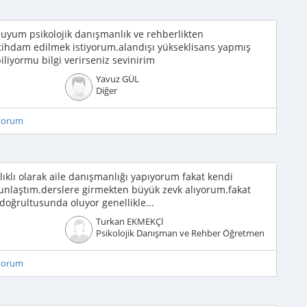
nuyum psikolojik danışmanlık ve rehberlikten
tihdam edilmek istiyorum.alandışı yükseklisans yapmış
biliyormu bilgi verirseniz sevinirim
Yavuz GÜL
Diğer
iyorum
lıklı olarak aile danışmanlığı yapıyorum fakat kendi
oğunlaştım.derslere girmekten büyük zevk alıyorum.fakat
doğrultusunda oluyor genellikle...
Turkan EKMEKÇİ
Psikolojik Danışman ve Rehber Öğretmen
iyorum