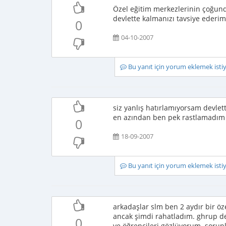
Özel eğitim merkezlerinin çoğund
devlette kalmanızı tavsiye ederim
0
04-10-2007
Bu yanıt için yorum eklemek ist
siz yanlış hatırlamıyorsam devlet
en azından ben pek rastlamadım
0
18-09-2007
Bu yanıt için yorum eklemek ist
arkadaşlar slm ben 2 aydır bir öz
ancak şimdi rahatladım. ghrup de
0
ve öğrencileri gözlüyorum. sorun