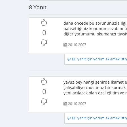
8 Yanıt
daha öncede bu sorununuzla ilg
bahsettiğiniz konunun cevabını 
0
diğer yorumumu okumanızı tavsi
20-10-2007
Bu yanıt için yorum eklemek ist
yavuz bey hangi şehirde ikamet e
çalışabiliyormusunuz bir sormak 
0
yeni açılacak olan özel eğitim ve 
20-10-2007
Bu yanıt için yorum eklemek ist