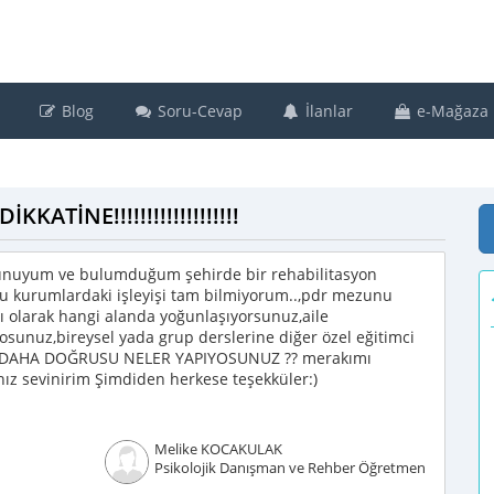
Blog
Soru-Cevap
İlanlar
e-Mağaza
KATİNE!!!!!!!!!!!!!!!!!!!
nuyum ve bulumduğum şehirde bir rehabilitasyon
u kurumlardaki işleyişi tam bilmiyorum..,pdr mezunu
lı olarak hangi alanda yoğunlaşıyorsunuz,aile
yosunuz,bireysel yada grup derslerine diğer özel eğitimci
..? DAHA DOĞRUSU NELER YAPIYOSUNUZ ?? merakımı
nız sevinirim Şimdiden herkese teşekküler:)
Melike KOCAKULAK
Psikolojik Danışman ve Rehber Öğretmen