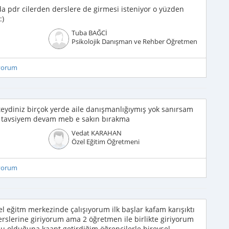
a pdr cilerden derslere de girmesi isteniyor o yüzden
:)
Tuba BAĞCİ
Psikolojik Danışman ve Rehber Öğretmen
iyorum
teydiniz birçok yerde aile danışmanlığıymış yok sanırsam
 tavsiyem devam meb e sakın bırakma
Vedat KARAHAN
Özel Eğitim Öğretmeni
iyorum
el eğitm merkezinde çalışıyorum ilk başlar kafam karışıktı
rslerine giriyorum ama 2 öğretmen ile birlikte giriyorum
lu olduğuna kaant getirdiğim öğrencilerle bireysel