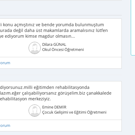
ili konu açmıştınız ve bende yorumda bulunmuştum
burada değil daha üst makamlarda aramalısınız lütfen
ye ediyorum kimse magdur olmasın...
Dilara GÜNAL
Okul Öncesi Öğretmeni
iyorum
diyorsunuz.milli eğitimden rehabilitasyonda
lazım.eğer çalışabiliyorsanız görüşelim.biz çanakkalede
rehabilitasyon merkeziyiz.
Emine DEMİR
Çocuk Gelişimi ve Eğitimi Öğretmeni
iyorum