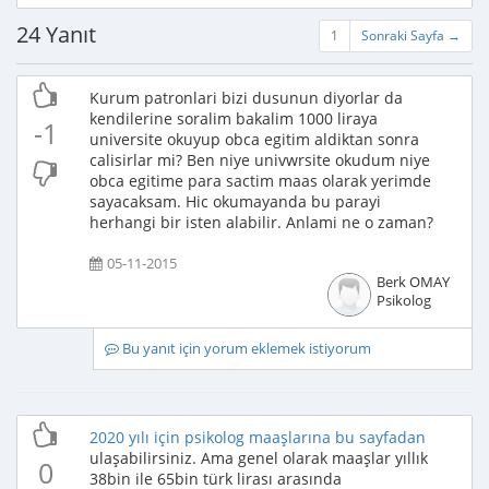
24 Yanıt
1
Sonraki Sayfa →
Kurum patronlari bizi dusunun diyorlar da
kendilerine soralim bakalim 1000 liraya
-1
universite okuyup obca egitim aldiktan sonra
calisirlar mi? Ben niye univwrsite okudum niye
obca egitime para sactim maas olarak yerimde
sayacaksam. Hic okumayanda bu parayi
herhangi bir isten alabilir. Anlami ne o zaman?
05-11-2015
Berk OMAY
Psikolog
Bu yanıt için yorum eklemek istiyorum
2020 yılı için psikolog maaşlarına bu sayfadan
ulaşabilirsiniz. Ama genel olarak maaşlar yıllık
0
38bin ile 65bin türk lirası arasında