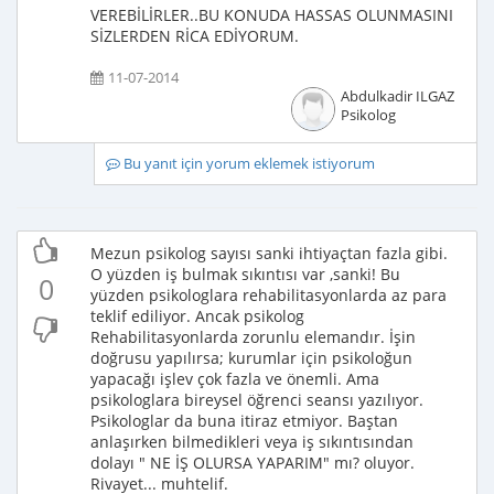
VEREBİLİRLER..BU KONUDA HASSAS OLUNMASINI
SİZLERDEN RİCA EDİYORUM.
11-07-2014
Abdulkadir ILGAZ
Psikolog
Bu yanıt için yorum eklemek istiyorum
Mezun psikolog sayısı sanki ihtiyaçtan fazla gibi.
O yüzden iş bulmak sıkıntısı var ,sanki! Bu
0
yüzden psikologlara rehabilitasyonlarda az para
teklif ediliyor. Ancak psikolog
Rehabilitasyonlarda zorunlu elemandır. İşin
doğrusu yapılırsa; kurumlar için psikoloğun
yapacağı işlev çok fazla ve önemli. Ama
psikologlara bireysel öğrenci seansı yazılıyor.
Psikologlar da buna itiraz etmiyor. Baştan
anlaşırken bilmedikleri veya iş sıkıntısından
dolayı " NE İŞ OLURSA YAPARIM" mı? oluyor.
Rivayet... muhtelif.