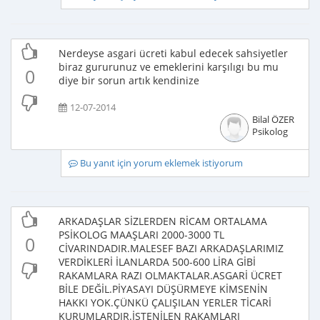
Nerdeyse asgari ücreti kabul edecek sahsiyetler
biraz gururunuz ve emeklerini karşılıgı bu mu
0
diye bir sorun artık kendinize
12-07-2014
Bilal ÖZER
Psikolog
Bu yanıt için yorum eklemek istiyorum
ARKADAŞLAR SİZLERDEN RİCAM ORTALAMA
PSİKOLOG MAAŞLARI 2000-3000 TL
0
CİVARINDADIR.MALESEF BAZI ARKADAŞLARIMIZ
VERDİKLERİ İLANLARDA 500-600 LİRA GİBİ
RAKAMLARA RAZI OLMAKTALAR.ASGARİ ÜCRET
BİLE DEĞİL.PİYASAYI DÜŞÜRMEYE KİMSENİN
HAKKI YOK.ÇÜNKÜ ÇALIŞILAN YERLER TİCARİ
KURUMLARDIR.İSTENİLEN RAKAMLARI