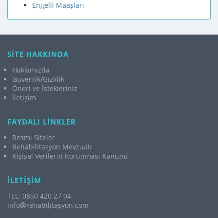
Engelli Maaşları
SİTE HAKKINDA
Hakkımızda
Güvenlik/Gizlilik
Öneri ve İstekleriniz
İletişim
FAYDALI LİNKLER
Resmi Siteler
Rehabilitasyon Mevzuatı
Kişisel Verilerin Korunması Kanunu
İLETİŞİM
TEL: 0850 420 27 04
info
rehabilitasyon.com