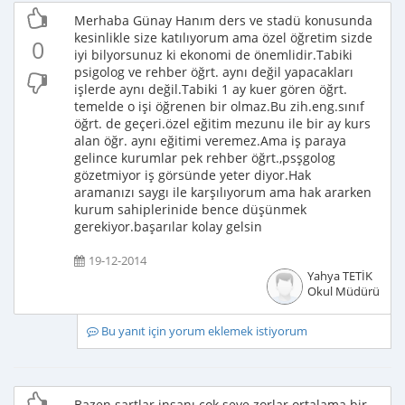
Merhaba Günay Hanım ders ve stadü konusunda
kesinlikle size katılıyorum ama özel öğretim sizde
0
iyi bilyorsunuz ki ekonomi de önemlidir.Tabiki
psigolog ve rehber öğrt. aynı değil yapacakları
işlerde aynı değil.Tabiki 1 ay kuer gören öğrt.
temelde o işi öğrenen bir olmaz.Bu zih.eng.sınıf
öğrt. de geçeri.özel eğitim mezunu ile bir ay kurs
alan öğr. aynı eğitimi veremez.Ama iş paraya
gelince kurumlar pek rehber öğrt.,psşgolog
gözetmiyor iş görsünde yeter diyor.Hak
aramanızı saygı ile karşılıyorum ama hak ararken
kurum sahiplerinide bence düşünmek
gerekiyor.başarılar kolay gelsin
19-12-2014
Yahya TETİK
Okul Müdürü
Bu yanıt için yorum eklemek istiyorum
Bazen şartlar insanı çok şeye zorlar ortalama bir