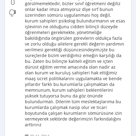
0
görülmemektedir, bizler sınıf öğretmeni değiliz
onlar kadar imza atmıyoruz diye sırf bunun
üzerinden sömürü uygulanması hoş değil,
kurum sahipleri psikolog bulundurmanın ve esas
işlevinin ne olduğunu cidden bilinçli düzeyde
öğrenmeleri gerekmekte, yönetmeliğe
bakıldığında öngörülen görevlerin oldukça fazla
ve zorlu olduğu ailelere gerekli değerin yardımın
verilmesi gerektiği düşüncesindeyim,işte bu
süreçlerde bizim verdiğimiz emeğin karşılığı da
bu. Zaten bu bilinçte kaliteli eğitim ve içten
dürüst eğitim verme amacında olan nadir az
olan kurum ve kuruluş sahipleri hak ettiğimiz
maaş ücret politikalarını uygulamakta ve bende
yıllardır farklı bu kurumlarla çalışmaktan da
memnunum, kurum sahipleri beklentilerini
yüksek tutuyorsa bunu da göz önünde
bulundurmalı. Dilerim tüm meslektaşlarıma bu
kurumlarda çalışmak nasip olur ve ticari
boyutunda çalışan kurumların sömürüsüne izin
vermeyerek sektörde değerimizin farkındalığını
arttırırız