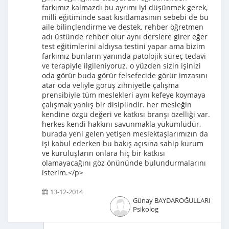
farkımız kalmazdı bu ayrımı iyi düşünmek gerek,
milli eğitiminde saat kısıtlamasının sebebi de bu
aile bilinçlendirme ve destek. rehber öğretmen
adı üstünde rehber olur aynı derslere girer eğer
test eğitimlerini aldıysa testini yapar ama bizim
farkımız bunların yanında patolojik süreç tedavi
ve terapiyle ilgileniyoruz. o yüzden sizin işinizi
oda görür buda görür felsefecide görür imzasını
atar oda veliyle görüş zihniyetle çalışma
prensibiyle tüm meslekleri aynı kefeye koymaya
çalışmak yanlış bir disiplindir. her mesleğin
kendine özgü değeri ve katkısı branşı özelliği var.
herkes kendi hakkını savunmakla yükümlüdür,
burada yeni gelen yetişen meslektaşlarımızın da
işi kabul ederken bu bakış açısına sahip kurum
ve kuruluşların onlara hiç bir katkısı
olamayacağını göz önününde bulundurmalarını
isterim.</p>
13-12-2014
Günay BAYDAROĞULLARI
Psikolog