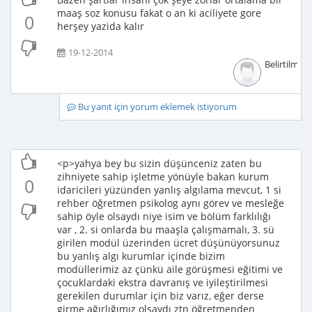
maaş soz konusu fakat o an ki aciliyete gore
0
herşey yazida kalır
19-12-2014
Belirtilmem
Bu yanıt için yorum eklemek istiyorum
<p>yahya bey bu sizin düşünceniz zaten bu
zihniyete sahip işletme yönüyle bakan kurum
0
idaricileri yüzünden yanlış algılama mevcut, 1 si
rehber öğretmen psikolog aynı görev ve mesleğe
sahip öyle olsaydı niye isim ve bölüm farklılığı
var , 2. si onlarda bu maaşla çalışmamalı, 3. sü
girilen modül üzerinden ücret düşünüyorsunuz
bu yanlış algı kurumlar içinde bizim
modüllerimiz az çünkü aile görüşmesi eğitimi ve
çocuklardaki ekstra davranış ve iyileştirilmesi
gerekilen durumlar için biz varız, eğer derse
girme ağırlığımız olsaydı ztn öğretmenden