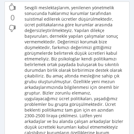
Sevgili meslektaşlarım, yenilenen yönetmelik
sonucunda haklarımız kurumlar tarafından
0
suistimal edilerek ücretler düşürülmektedir,
ücret politakalarına göre kurumlar arasında
değersizleştirilmekteyiz. Yapılan dilekçe
başvuruları, dernekle yapılan çalışmalar sonuç
vermemektedir. Değerimizi korumak bize
düşmektedir, farkımızı değerimizi gittiğimiz
görüşmelerde belirterek düşük ücretleri kabul
etmemeliyiz. Biz psikologlar kendi politikamızı
belirlemek ortak paydada buluşarak bu sıkıntılı
durumdan birlik olarak birbirimize destek olarak
çıkabiliriz. Bu amaç altında mesleğine sahip çık
grubu oluşturulmuştur. Özellikle yeni mezun
arkadaşlarımızında bilgilenmesi için önemli bir
gruptur. Bizler zorunlu elemanız,
uygulayacağımız ücret politikaları, yaşadığımız
problemler bu grupta görüşülmektedir. Ücret
beklenti politikamız tam gün için en azından
2300-2500 liraya çekilmesi. Lütfen yeni
arkadaşlar ve bu alanda çalışan arkadaşlar bizler
düşük ücretteki kurumları kabul etmemekteyiz
çalıştığınız kurumların özelliklerine kurum