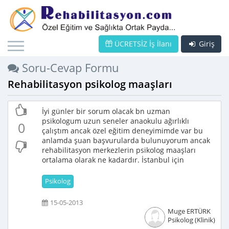
ÜCRETSİZ İş İlanı
Giriş
Soru-Cevap Formu
Rehabilitasyon psikolog maaşları
İyi günler bir sorum olacak bn uzman
psikologum uzun seneler anaokulu ağırlıklı
0
çalıştım ancak özel eğitim deneyimimde var bu
anlamda şuan başvurularda bulunuyorum ancak
rehabilitasyon merkezlerin psikolog maaşları
ortalama olarak ne kadardır. İstanbul için
Psikolog
15-05-2013
Muge ERTÜRK
Psikolog (Klinik)