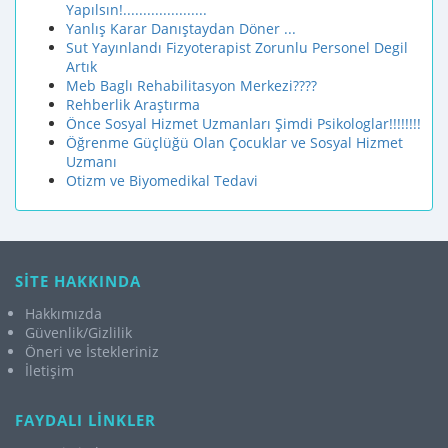
Yapılsın!.....................
Yanlış Karar Danıştaydan Döner ...
Sut Yayınlandı Fizyoterapist Zorunlu Personel Degil
Artık
Meb Baglı Rehabilitasyon Merkezi????
Rehberlik Araştırma
Önce Sosyal Hizmet Uzmanları Şimdi Psikologlar!!!!!!!!
Öğrenme Güçlüğü Olan Çocuklar ve Sosyal Hizmet
Uzmanı
Otizm ve Biyomedikal Tedavi
SİTE HAKKINDA
Hakkımızda
Güvenlik/Gizlilik
Öneri ve İstekleriniz
İletişim
FAYDALI LİNKLER