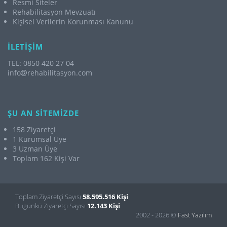
Resmi Siteler
Rehabilitasyon Mevzuatı
Kişisel Verilerin Korunması Kanunu
İLETİŞİM
TEL: 0850 420 27 04
info
rehabilitasyon.com
ŞU AN SİTEMİZDE
158 Ziyaretçi
1 Kurumsal Üye
3 Uzman Üye
Toplam 162 Kişi Var
Toplam Ziyaretçi Sayısı
58.595.516 Kişi
Bugünkü Ziyaretçi Sayısı
12.143 Kişi
2002 - 2026 ©
Fast Yazılım