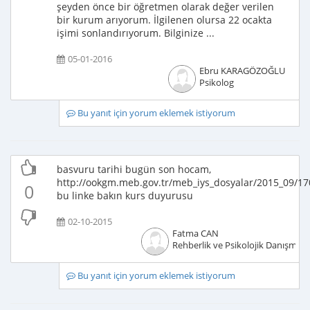
şeyden önce bir öğretmen olarak değer verilen
bir kurum arıyorum. İlgilenen olursa 22 ocakta
işimi sonlandırıyorum. Bilginize ...
05-01-2016
Ebru KARAGÖZOĞLU
Psikolog
Bu yanıt için yorum eklemek istiyorum
basvuru tarihi bugün son hocam,
http://ookgm.meb.gov.tr/meb_iys_dosyalar/2015_09/1
0
bu linke bakın kurs duyurusu
02-10-2015
Fatma CAN
Rehberlik ve Psikolojik Danışmanl
Bu yanıt için yorum eklemek istiyorum