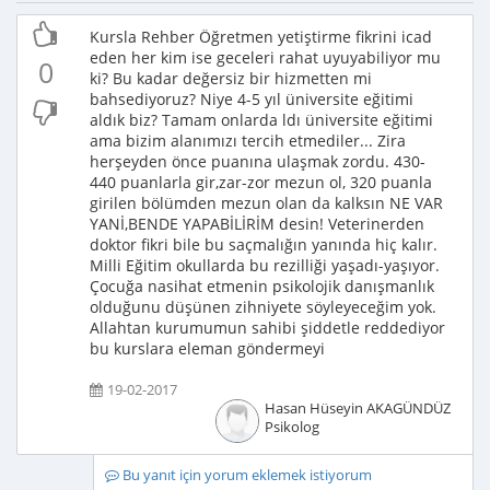
Kursla Rehber Öğretmen yetiştirme fikrini icad
eden her kim ise geceleri rahat uyuyabiliyor mu
0
ki? Bu kadar değersiz bir hizmetten mi
bahsediyoruz? Niye 4-5 yıl üniversite eğitimi
aldık biz? Tamam onlarda ldı üniversite eğitimi
ama bizim alanımızı tercih etmediler... Zira
herşeyden önce puanına ulaşmak zordu. 430-
440 puanlarla gir,zar-zor mezun ol, 320 puanla
girilen bölümden mezun olan da kalksın NE VAR
YANİ,BENDE YAPABİLİRİM desin! Veterinerden
doktor fikri bile bu saçmalığın yanında hiç kalır.
Milli Eğitim okullarda bu rezilliği yaşadı-yaşıyor.
Çocuğa nasihat etmenin psikolojik danışmanlık
olduğunu düşünen zihniyete söyleyeceğim yok.
Allahtan kurumumun sahibi şiddetle reddediyor
bu kurslara eleman göndermeyi
19-02-2017
Hasan Hüseyin AKAGÜNDÜZ
Psikolog
Bu yanıt için yorum eklemek istiyorum