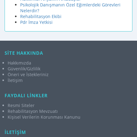
Psikolojik Danışmanın Özel Eğimlerdeki Görevleri
Nelerdir?
Rehabilitasyon Ekibi
Pdr İmza Yetkisi
SİTE HAKKINDA
Hakkımızda
Güvenlik/Gizlilik
Öneri ve İstekleriniz
İletişim
FAYDALI LİNKLER
Resmi Siteler
Rehabilitasyon Mevzuatı
Kişisel Verilerin Korunması Kanunu
İLETİŞİM