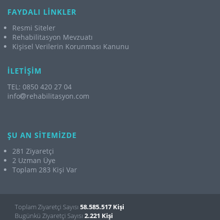
FAYDALI LİNKLER
Resmi Siteler
Rehabilitasyon Mevzuatı
Kişisel Verilerin Korunması Kanunu
İLETİŞİM
TEL: 0850 420 27 04
info
rehabilitasyon.com
ŞU AN SİTEMİZDE
281 Ziyaretçi
2 Uzman Üye
Toplam 283 Kişi Var
Toplam Ziyaretçi Sayısı
58.585.517 Kişi
Bugünkü Ziyaretçi Sayısı
2.221 Kişi