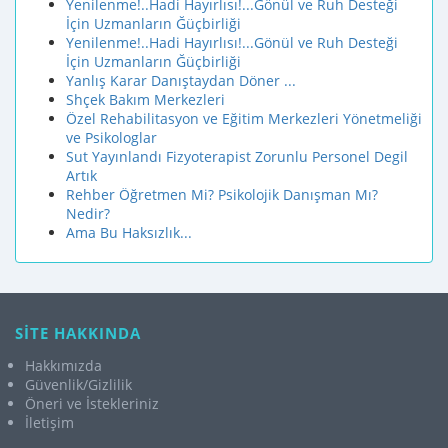
Yenilenme!..Hadi Hayırlısı!...Gönül ve Ruh Desteği
İçin Uzmanların Ğüçbirliği
Yenilenme!..Hadi Hayırlısı!...Gönül ve Ruh Desteği
İçin Uzmanların Ğüçbirliği
Yanlış Karar Danıştaydan Döner ...
Shçek Bakım Merkezleri
Özel Rehabilitasyon ve Eğitim Merkezleri Yönetmeliği
ve Psikologlar
Sut Yayınlandı Fizyoterapist Zorunlu Personel Degil
Artık
Rehber Öğretmen Mi? Psikolojik Danışman Mı?
Nedir?
Ama Bu Haksızlık...
SİTE HAKKINDA
Hakkımızda
Güvenlik/Gizlilik
Öneri ve İstekleriniz
İletişim