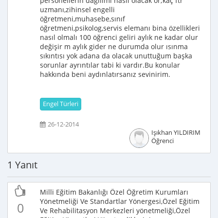
personellerin dağılımı nasıl olacak ör;kaç ftr
uzmanı,zihinsel engelli
öğretmeni,muhasebe,sınıf
öğretmeni,psikolog,servis elemanı bina özellikleri
nasıl olmalı 100 öğrenci geliri aylık ne kadar olur
değişir m aylık gider ne durumda olur ısınma
sıkıntısı yok adana da olacak unuttuğum başka
sorunlar ayrıntılar tabi ki vardır.Bu konular
hakkında beni aydınlatırsanız sevinirim.
Engel Türleri
26-12-2014
Işıkhan YILDIRIM
Öğrenci
1 Yanıt
Milli Eğitim Bakanlığı Özel Öğretim Kurumları
Yönetmeliği Ve Standartlar Yönergesi,Özel Eğitim
0
Ve Rehabilitasyon Merkezleri yönetmeliği,Özel