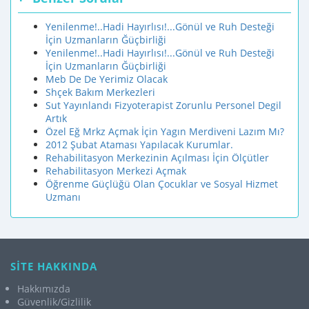
Yenilenme!..Hadi Hayırlısı!...Gönül ve Ruh Desteği
İçin Uzmanların Ğüçbirliği
Yenilenme!..Hadi Hayırlısı!...Gönül ve Ruh Desteği
İçin Uzmanların Ğüçbirliği
Meb De De Yerimiz Olacak
Shçek Bakım Merkezleri
Sut Yayınlandı Fizyoterapist Zorunlu Personel Degil
Artık
Özel Eğ Mrkz Açmak İçin Yagın Merdiveni Lazım Mı?
2012 Şubat Ataması Yapılacak Kurumlar.
Rehabilitasyon Merkezinin Açılması İçin Ölçütler
Rehabilitasyon Merkezi Açmak
Öğrenme Güçlüğü Olan Çocuklar ve Sosyal Hizmet
Uzmanı
SİTE HAKKINDA
Hakkımızda
Güvenlik/Gizlilik