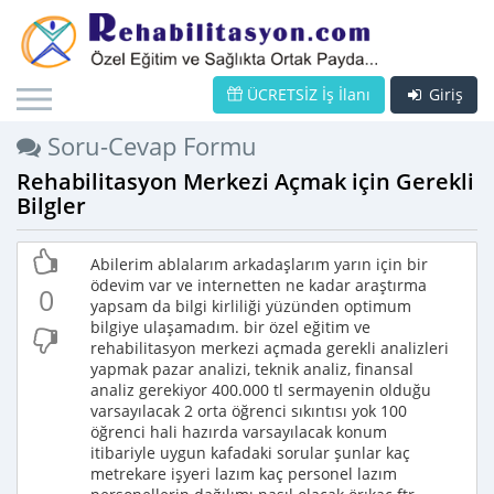
ÜCRETSİZ İş İlanı
Giriş
Soru-Cevap Formu
Rehabilitasyon Merkezi Açmak için Gerekli
Bilgler
Abilerim ablalarım arkadaşlarım yarın için bir
ödevim var ve internetten ne kadar araştırma
0
yapsam da bilgi kirliliği yüzünden optimum
bilgiye ulaşamadım. bir özel eğitim ve
rehabilitasyon merkezi açmada gerekli analizleri
yapmak pazar analizi, teknik analiz, finansal
analiz gerekiyor 400.000 tl sermayenin olduğu
varsayılacak 2 orta öğrenci sıkıntısı yok 100
öğrenci hali hazırda varsayılacak konum
itibariyle uygun kafadaki sorular şunlar kaç
metrekare işyeri lazım kaç personel lazım