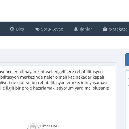
Blog
Soru-Cevap
İlanlar
e-Mağaza
venceleri olmayan zihinsel engellilere rehabilitasyon
bilitasyon merkezinde neler olmalı kac nekadar kapalı
aliyeti ne olur ve bu rehabilitasyon emrkezinin yaşaması
 ile ilgili bir proje hazırlamak istiyorum yardımcı olusanız
Ömer DAĞ