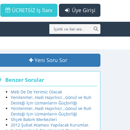
ÜCRETSİZ İş İlanı
Üye Girişi
Yeni Soru Sor
Benzer Sorular
Meb De De Yerimiz Olacak
Yenilenme!..Hadi Hayırlısı!...Gönül ve Ruh
Desteği İçin Uzmanların Ğüçbirliği
Yenilenme!..Hadi Hayırlısı!...Gönül ve Ruh
Desteği İçin Uzmanların Ğüçbirliği
Shçek Bakım Merkezleri
2012 Şubat Ataması Yapılacak Kurumlar.