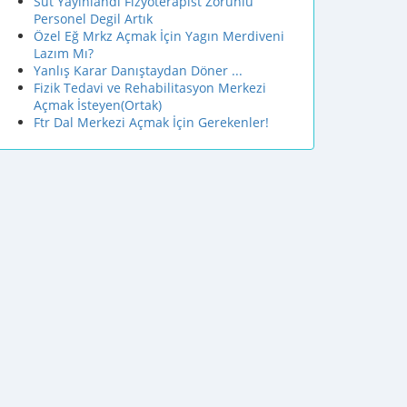
Sut Yayınlandı Fizyoterapist Zorunlu
Personel Degil Artık
Özel Eğ Mrkz Açmak İçin Yagın Merdiveni
Lazım Mı?
Yanlış Karar Danıştaydan Döner ...
Fizik Tedavi ve Rehabilitasyon Merkezi
Açmak İsteyen(Ortak)
Ftr Dal Merkezi Açmak İçin Gerekenler!