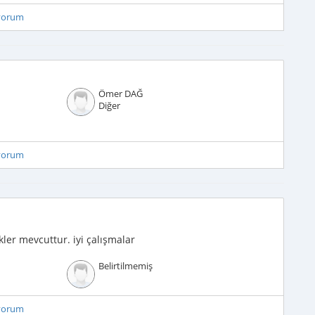
iyorum
Ömer DAĞ
Diğer
iyorum
ikler mevcuttur. iyi çalışmalar
Belirtilmemiş
iyorum