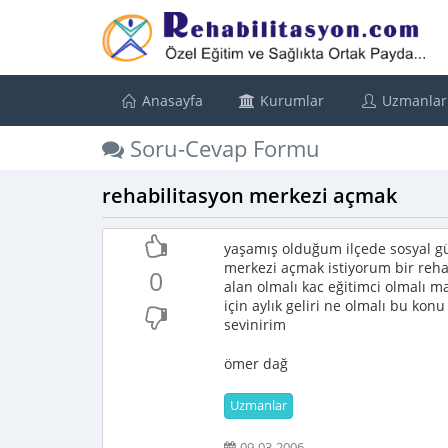
Anasayfa
Kurumlar
Uzmanlar
Soru-Cevap Formu
rehabilitasyon merkezi açmak
yaşamış olduğum ilçede sosyal gü
merkezi açmak istiyorum bir reha
0
alan olmalı kac eğitimci olmalı m
için aylık geliri ne olmalı bu konu
sevinirim
ömer dağ
Uzmanlar
09-03-2006