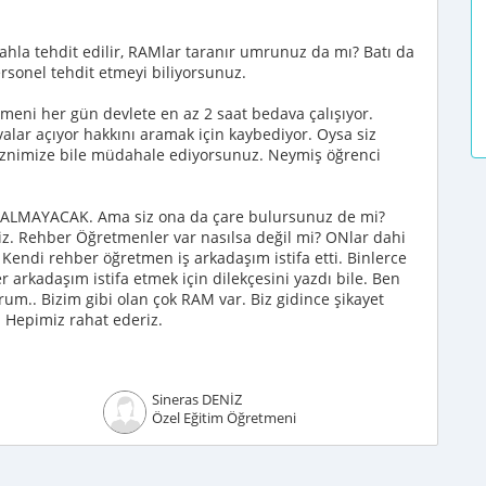
ahla tehdit edilir, RAMlar taranır umrunuz da mı? Batı da
rsonel tehdit etmeyi biliyorsunuz.
meni her gün devlete en az 2 saat bedava çalışıyor.
valar açıyor hakkını aramak için kaybediyor. Oysa siz
 iznimize bile müdahale ediyorsunuz. Neymiş öğrenci
 KALMAYACAK. Ama siz ona da çare bulursunuz de mi?
iniz. Rehber Öğretmenler var nasılsa değil mi? ONlar dahi
 Kendi rehber öğretmen iş arkadaşım istifa etti. Binlerce
er arkadaşım istifa etmek için dilekçesini yazdı bile. Ben
um.. Bizim gibi olan çok RAM var. Biz gidince şikayet
. Hepimiz rahat ederiz.
Sineras DENİZ
Özel Eğitim Öğretmeni