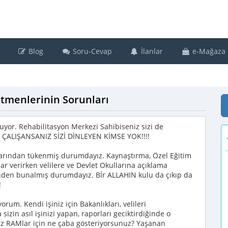
Blog
Soru-Cevap
İlanlar
e-Mağaza
etmenlerinin Sorunları
 oluyor. Rehabilitasyon Merkezi Sahibiseniz sizi de
 ÇALIŞANSANIZ SİZİ DİNLEYEN KİMSE YOK!!!!
larından tükenmiş durumdayız. Kaynaştırma, Özel Eğitim
lar verirken velilere ve Devlet Okullarına açıklama
inden bunalmış durumdayız. Bİr ALLAHIN kulu da çıkıp da
!
rum. Kendi işiniz için Bakanlıkları, velileri
izin asıl işinizi yapan, raporları geciktirdiğinde o
z RAMlar için ne çaba gösteriyorsunuz? Yaşanan