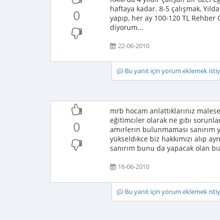
haftaya kadar. 8-5 çalışmak, Yıld
0
yapıp, her ay 100-120 TL Rehber 
diyorum...
22-06-2010
Bu yanıt için yorum eklemek ist
mrb hocam anlattıklarınız malesef
eğitimcıler olarak ne gıbı sorunl
0
amırlerın bulunmaması sanırım ye
yükseldıkce biz hakkımızı alıp ay
sanırım bunu da yapacak olan bız
16-06-2010
Bu yanıt için yorum eklemek ist