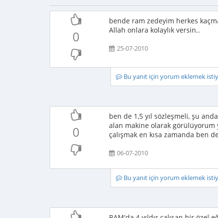
bende ram zedeyim herkes kaçmay
Allah onlara kolaylık versin..
0
25-07-2010
Bu yanıt için yorum eklemek ist
ben de 1,5 yıl sözleşmeli, şu an
alan makine olarak görülüyorum
0
çalışmak en kısa zamanda ben de
06-07-2010
Bu yanıt için yorum eklemek ist
RAM'da 4 yıldır çalışan bir özel e