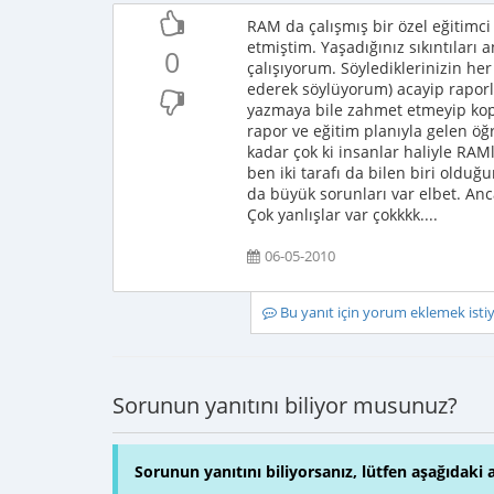
RAM da çalışmış bir özel eğitimci
etmiştim. Yaşadığınız sıkıntıları 
0
çalışıyorum. Söylediklerinizin he
ederek söylüyorum) acayip raporl
yazmaya bile zahmet etmeyip kop
rapor ve eğitim planıyla gelen öğ
kadar çok ki insanlar haliyle RAM
ben iki tarafı da bilen biri olduğ
da büyük sorunları var elbet. Anc
Çok yanlışlar var çokkkk....
06-05-2010
Bu yanıt için yorum eklemek ist
Sorunun yanıtını biliyor musunuz?
Sorunun yanıtını biliyorsanız, lütfen aşağıdaki 