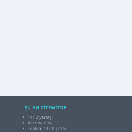
ŞU AN SİTEMİZDE
141 Ziyaretçi
4 Uzman Üye
Toplam 145 Kişi Var