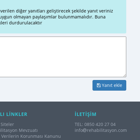
rilen diğer yanıtları geliştirecek şekilde yanıt veriniz
a uygun olmayan paylaşımlar bulunmamalıdır. Buna
leri durdurulacaktır
Yanıt ekle
LI LİNKLER
İLETİŞİM
Siteler
TEL: 0850 420 27 04
litasyon Mevzuatı
info
rehabilitasyon.com
l Verilerin Korunması Kanunu