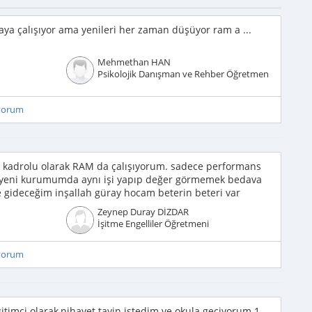
a çalışıyor ama yenileri her zaman düşüyor ram a ...
Mehmethan HAN
Psikolojik Danışman ve Rehber Öğretmen
iyorum
da kadrolu olarak RAM da çalışıyorum. sadece performans
 yeni kurumumda aynı işi yapıp değer görmemek bedava
 gideceğim inşallah güray hocam beterin beteri var
Zeynep Duray DİZDAR
İşitme Engelliler Öğretmeni
iyorum
ğitimci olarak,nihayet tayin istedim ve okula geçiyorum 1