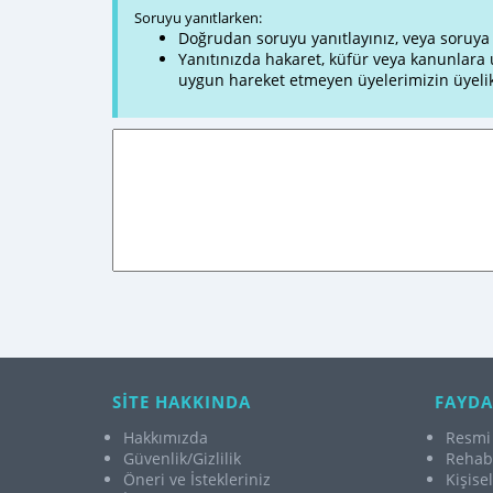
Soruyu yanıtlarken:
Doğrudan soruyu yanıtlayınız, veya soruya ve
Yanıtınızda hakaret, küfür veya kanunlar
uygun hareket etmeyen üyelerimizin üyelik
SİTE HAKKINDA
FAYDA
Hakkımızda
Resmi 
Güvenlik/Gizlilik
Rehabi
Öneri ve İstekleriniz
Kişise