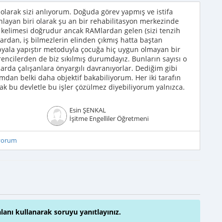
 olarak sizi anlıyorum. Doğuda görev yapmış ve istifa
anlayan biri olarak şu an bir rehabilitasyon merkezinde
r kelimesi doğrudur ancak RAMlardan gelen (sizi tenzih
ardan, iş bilmezlerin elinden çıkmış hatta baştan
yala yapıştır metoduyla çocuğa hiç uygun olmayan bir
rencilerden de biz sıkılmış durumdayız. Bunların sayısı o
larda çalışanlara önyargılı davranıyorlar. Dediğim gibi
umdan belki daha objektif bakabiliyorum. Her iki tarafın
ak bu devletle bu işler çözülmez diyebiliyorum yalnızca.
Esin ŞENKAL
İşitme Engelliler Öğretmeni
iyorum
alanı kullanarak soruyu yanıtlayınız.