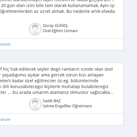
a 20 gün olan izini bile tam olarak kullanamamak, Aynı işi
Öğretmenlerden az ücret almak. Bu nedenle artık elveda
Güray GÜNEŞ
Özel Eğitim Uzmanı
iyorum
 hiç hak edilecek seyler degıl ramların ıcınde olan özel
ar yaşadıgımız aşıkar ama gercek sorun bızı anlayan
terlı kadar özel eğitimcıler öz.eg. bölümlerinde
nı dili konusabılecegız kişilerle muhatap bulabilecegiz
ler ... bu arada umarım atamanız olmustur sağlıcakla...
Sadık BAZ
İşitme Engelliler Öğretmeni
iyorum