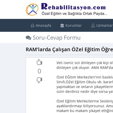
Anasayfa
Kurumlar
Uzmanlar
Soru-Cevap Formu
RAM'larda Çalışan ÖZel Eğitim Öğr
Veli iseniz sizi dinleyen çok kişi
dinleyen çok oluyor. AMA RAM'da
0
Özel EĞitim Merkezleri'nin baskı
SInıfı,ÖZel Eğitim Okulu vb. karar
yapmaktan ve onların şikayetler
sizin derdiniz nedir diye sorsa ya
Özel Eğitim Merkezlerine Sesleniyo
ayaklandırmayı biliyorsunuz. Ama s
makam bu makam şikayet ettiğini