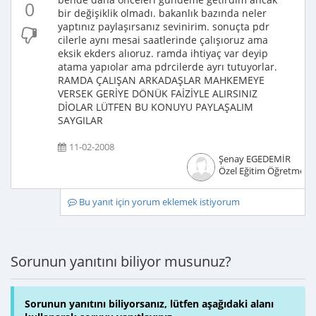
0
bir değişiklik olmadı. bakanlık bazında neler
yaptınız paylaşırsanız sevinirim. sonuçta pdr
cilerle aynı mesai saatlerinde çalışıoruz ama
eksik ekders alıoruz. ramda ihtiyaç var deyip
atama yapıolar ama pdrcilerde ayrı tutuyorlar.
RAMDA ÇALIŞAN ARKADAŞLAR MAHKEMEYE
VERSEK GERİYE DÖNÜK FAİZİYLE ALIRSINIZ
DİOLAR LÜTFEN BU KONUYU PAYLAŞALIM
SAYGILAR
11-02-2008
Şenay EGEDEMİR
Özel Eğitim Öğretmeni
Bu yanıt için yorum eklemek istiyorum
Sorunun yanıtını biliyor musunuz?
Sorunun yanıtını biliyorsanız, lütfen aşağıdaki alanı