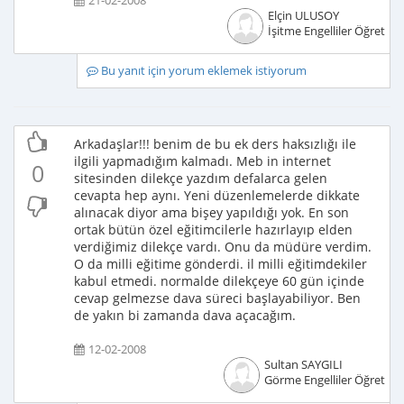
21-02-2008
Elçin ULUSOY
İşitme Engelliler Öğretme
Bu yanıt için yorum eklemek istiyorum
Arkadaşlar!!! benim de bu ek ders haksızlığı ile
ilgili yapmadığım kalmadı. Meb in internet
0
sitesinden dilekçe yazdım defalarca gelen
cevapta hep aynı. Yeni düzenlemelerde dikkate
alınacak diyor ama bişey yapıldığı yok. En son
ortak bütün özel eğitimcilerle hazırlayıp elden
verdiğimiz dilekçe vardı. Onu da müdüre verdim.
O da milli eğitime gönderdi. il milli eğitimdekiler
kabul etmedi. normalde dilekçeye 60 gün içinde
cevap gelmezse dava süreci başlayabiliyor. Ben
de yakın bi zamanda dava açacağım.
12-02-2008
Sultan SAYGILI
Görme Engelliler Öğretme