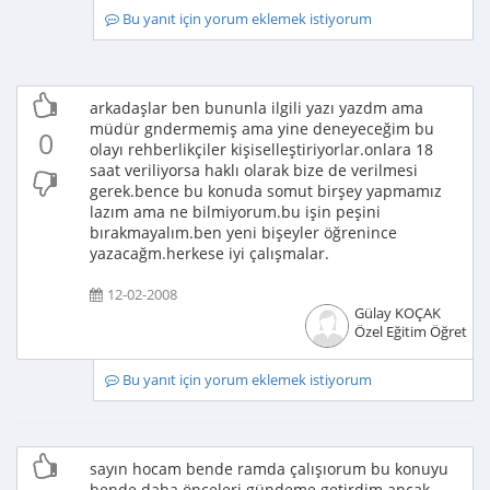
Bu yanıt için yorum eklemek istiyorum
arkadaşlar ben bununla ilgili yazı yazdm ama
müdür gndermemiş ama yine deneyeceğim bu
0
olayı rehberlikçiler kişiselleştiriyorlar.onlara 18
saat veriliyorsa haklı olarak bize de verilmesi
gerek.bence bu konuda somut birşey yapmamız
lazım ama ne bilmiyorum.bu işin peşini
bırakmayalım.ben yeni bişeyler öğrenince
yazacağm.herkese iyi çalışmalar.
12-02-2008
Gülay KOÇAK
Özel Eğitim Öğretme
Bu yanıt için yorum eklemek istiyorum
sayın hocam bende ramda çalışıorum bu konuyu
bende daha önceleri gündeme getirdim ancak