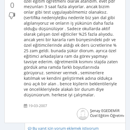
özel eğitim öğretmeni olarak atandım. evet pdr
0
mezunları 3 saat fazla alıyorlar. ancak bizim
onlar gibi test uygulayabilmemiz olanaksız.
(sertifika nedeniyle)bu nedenle biz yan dal gibi
algılanıyoruz ve onların iş yükünün daha fazla
olduğu düşünülüyor . Sadece okullarda aktif
olarak çalışan özel eğiticiler %25 fazla alıyodu.
ancak yeni bir kararla ram bünyesindeki pdr ve
özel eğitimcilerinde aldığı ek ders ücretlerine %
25 zam geldi. bunada şükür diorum. ayrıca özel
eğitimci arkadaşlara ram da görev yapmayı
tavsiye ederim. öğretmenlik kısmını stajda zaten
gördük ama ramda farklı boyutlarınıda
görüyoruz. seminer vermek , seminerlere
katılmak ve kendini geliştirmek adına oldukça
önü açık bir alan . bence kişilerin beklentileriyle
ve öncelikleriylede alakalı bir durum diye
düşünüorum. herkese iyi çalışmalar.
19-03-2007
Şenay EGEDEMİR
Özel Eğitim Öğretmeni
Bu yanıt için yorum eklemek istiyorum