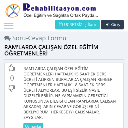
ÜCRETSİZ İş İlanı
Giriş
Soru-Cevap Formu
RAM'LARDA ÇALIŞAN ÖZEL EĞİTİM
ÖĞRETMENLERİ
RAM'LARDA ÇALIŞAN ÖZEL EĞİTİM
ÖĞRETMENLERİ HAFTALIK 15 SAAT EK DERS
0
ÜCRETİ ALIRKEN BURALARDA ÇALIŞAN REHBER
ÖĞRETMENLER HAFTALIK 18 SAAT EK DERS
ÜCRETİ ALIYORLAR. BU EŞİTSİZLİK NASIL
DÜZELTİLEBİLİR. NE YAPMAMIZIN GEREKTİĞİ
KONUSUNDA BİLGİSİ OLAN RAM'LARDA ÇALIŞAN
ARKADAŞLARIN CEVAP VE GÖRÜŞLERİNİ
BEKLİYORUM. HERKESE İYİ ÇALIŞMALAR.
SAYGILAR.
Uzmanlar