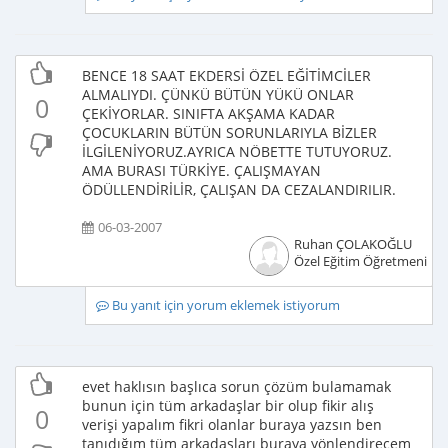
BENCE 18 SAAT EKDERSİ ÖZEL EĞİTİMCİLER
ALMALIYDI. ÇÜNKÜ BÜTÜN YÜKÜ ONLAR
0
ÇEKİYORLAR. SINIFTA AKŞAMA KADAR
ÇOCUKLARIN BÜTÜN SORUNLARIYLA BİZLER
İLGİLENİYORUZ.AYRICA NÖBETTE TUTUYORUZ.
AMA BURASI TÜRKİYE. ÇALIŞMAYAN
ÖDÜLLENDİRİLİR, ÇALIŞAN DA CEZALANDIRILIR.
06-03-2007
Ruhan ÇOLAKOĞLU
Özel Eğitim Öğretmeni
Bu yanıt için yorum eklemek istiyorum
evet haklısın başlıca sorun çözüm bulamamak
bunun için tüm arkadaşlar bir olup fikir alış
0
verişi yapalım fikri olanlar buraya yazsın ben
tanıdığım tüm arkadaşları buraya yönlendirecem