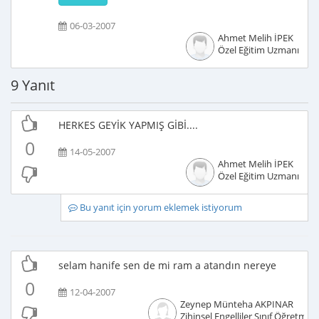
06-03-2007
Ahmet Melih İPEK
Özel Eğitim Uzmanı
9 Yanıt
HERKES GEYİK YAPMIŞ GİBİ....
0
14-05-2007
Ahmet Melih İPEK
Özel Eğitim Uzmanı
Bu yanıt için yorum eklemek istiyorum
selam hanife sen de mi ram a atandın nereye
0
12-04-2007
Zeynep Münteha AKPINAR
Zihinsel Engelliler Sınıf Öğretmen