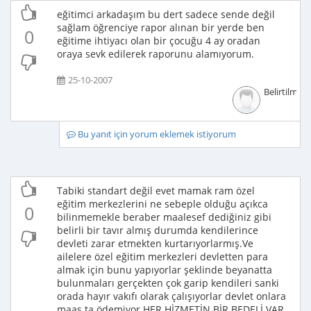
eğitimci arkadaşım bu dert sadece sende değil
sağlam öğrenciye rapor alınan bir yerde ben
0
eğitime ihtiyacı olan bir çocuğu 4 ay oradan
oraya sevk edilerek raporunu alamıyorum.
25-10-2007
Belirtilmem
Bu yanıt için yorum eklemek istiyorum
Tabiki standart değil evet mamak ram özel
eğitim merkezlerini ne sebeple olduğu açıkca
0
bilinmemekle beraber maalesef dediğiniz gibi
belirli bir tavır almış durumda kendilerince
devleti zarar etmekten kurtarıyorlarmış.Ve
ailelere özel eğitim merkezleri devletten para
almak için bunu yapıyorlar şeklinde beyanatta
bulunmaları gerçekten çok garip kendileri sanki
orada hayır vakıfı olarak çalışıyorlar devlet onlara
maaş ta ödemiyor.HER HİZMETİN BİR BEDELİ VAR