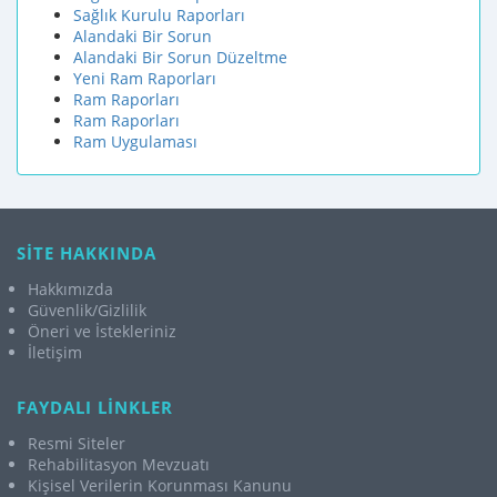
Sağlık Kurulu Raporları
Alandaki Bir Sorun
Alandaki Bir Sorun Düzeltme
Yeni Ram Raporları
Ram Raporları
Ram Raporları
Ram Uygulaması
SİTE HAKKINDA
Hakkımızda
Güvenlik/Gizlilik
Öneri ve İstekleriniz
İletişim
FAYDALI LİNKLER
Resmi Siteler
Rehabilitasyon Mevzuatı
Kişisel Verilerin Korunması Kanunu