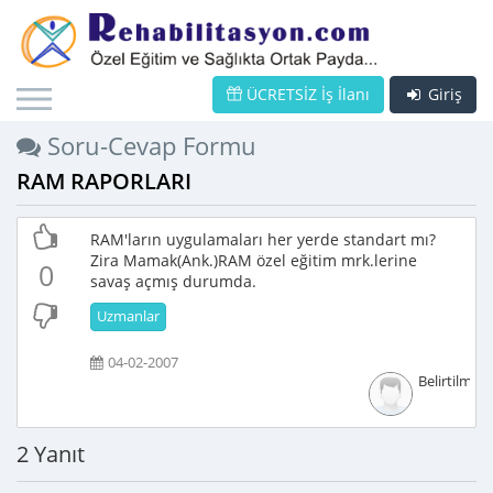
ÜCRETSİZ İş İlanı
Giriş
Soru-Cevap Formu
RAM RAPORLARI
RAM'ların uygulamaları her yerde standart mı?
Zira Mamak(Ank.)RAM özel eğitim mrk.lerine
0
savaş açmış durumda.
Uzmanlar
04-02-2007
Belirtilmem
2 Yanıt